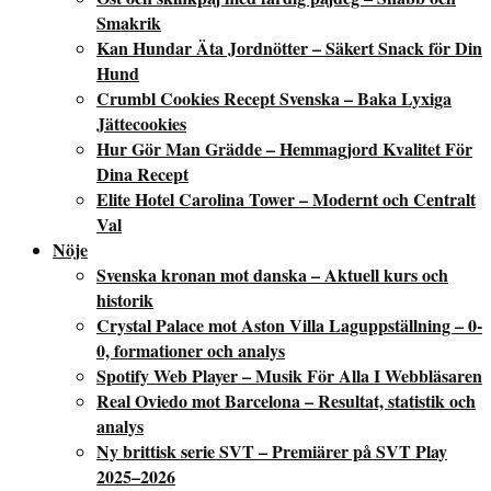
Smakrik
Kan Hundar Äta Jordnötter – Säkert Snack för Din
Hund
Crumbl Cookies Recept Svenska – Baka Lyxiga
Jättecookies
Hur Gör Man Grädde – Hemmagjord Kvalitet För
Dina Recept
Elite Hotel Carolina Tower – Modernt och Centralt
Val
Nöje
Svenska kronan mot danska – Aktuell kurs och
historik
Crystal Palace mot Aston Villa Laguppställning – 0-
0, formationer och analys
Spotify Web Player – Musik För Alla I Webbläsaren
Real Oviedo mot Barcelona – Resultat, statistik och
analys
Ny brittisk serie SVT – Premiärer på SVT Play
2025–2026