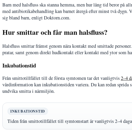
Barn med halsfluss ska stanna hemma, men hur lång tid beror på allm
med antibiotikabehandling kan barnet återgå efter minst två dygn. Vi
sig bland barn, enligt Doktorn.com.
Hur smittar och får man halsfluss?
Halsfluss smittar främst genom nära kontakt med smittade personer. S
pratar, samt genom direkt hudkontakt eller kontakt med ytor som ha
Inkubationstid
Från smittotillfället till de första symtomen tar det vanligtvis
2–4 d
vårdinformation kan inkubationstiden variera. Du kan redan sprida s
undvika smitta i närmiljön.
INKUBATIONSTID
Tiden från smittotillfället till symtomstart är vanligtvis 2–4 dag