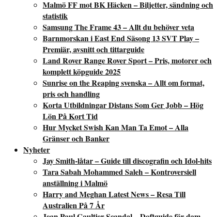
Malmö FF mot BK Häcken – Biljetter, sändning och
statistik
Samsung The Frame 43 – Allt du behöver veta
Barnmorskan i East End Säsong 13 SVT Play –
Premiär, avsnitt och tittarguide
Land Rover Range Rover Sport – Pris, motorer och
komplett köpguide 2025
Sunrise on the Reaping svenska – Allt om format,
pris och handling
Korta Utbildningar Distans Som Ger Jobb – Hög
Lön På Kort Tid
Hur Mycket Swish Kan Man Ta Emot – Alla
Gränser och Banker
Nyheter
Jay Smith-låtar – Guide till discografin och Idol-hits
Tara Sabah Mohammed Saleh – Kontroversiell
anställning i Malmö
Harry and Meghan Latest News – Resa Till
Australien På 7 År
Jean Paul Gaultier Scandal – Doftguide för dam