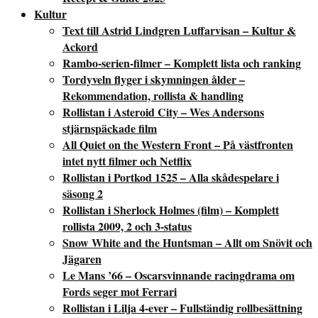
Kultur
Text till Astrid Lindgren Luffarvisan – Kultur &
Ackord
Rambo-serien-filmer – Komplett lista och ranking
Tordyveln flyger i skymningen ålder –
Rekommendation, rollista & handling
Rollistan i Asteroid City – Wes Andersons
stjärnspäckade film
All Quiet on the Western Front – På västfronten
intet nytt filmer och Netflix
Rollistan i Portkod 1525 – Alla skådespelare i
säsong 2
Rollistan i Sherlock Holmes (film) – Komplett
rollista 2009, 2 och 3-status
Snow White and the Huntsman – Allt om Snövit och
Jägaren
Le Mans ’66 – Oscarsvinnande racingdrama om
Fords seger mot Ferrari
Rollistan i Lilja 4-ever – Fullständig rollbesättning