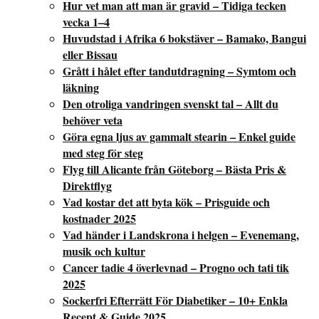
Hur vet man att man är gravid – Tidiga tecken
vecka 1–4
Huvudstad i Afrika 6 bokstäver – Bamako, Bangui
eller Bissau
Grått i hålet efter tandutdragning – Symtom och
läkning
Den otroliga vandringen svenskt tal – Allt du
behöver veta
Göra egna ljus av gammalt stearin – Enkel guide
med steg för steg
Flyg till Alicante från Göteborg – Bästa Pris &
Direktflyg
Vad kostar det att byta kök – Prisguide och
kostnader 2025
Vad händer i Landskrona i helgen – Evenemang,
musik och kultur
Cancer tadie 4 överlevnad – Progno och tati tik
2025
Sockerfri Efterrätt För Diabetiker – 10+ Enkla
Recept & Guide 2025