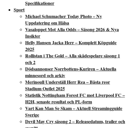
Specifikationer
Sport
Michael Schumacher Today Photo – Ny
Uppdatering om Hälsa
Vasaloppet Mot Alla Odds – Säsong 2026 & Nya
Insikter
Helly Hansen Jacka Herr – Komplett Köpguide
2025
Rollistan i The Gold – Alla skådespelare säsong 1
och 2
Dödsannonser Norrbottens-Kuriren – Aktuella
minnesord och arkiv
Merinoull Underställ Herr Rea – Bästa reor
Stadium Outlet 2025
Statistik Nottingham Forest FC mot Liverpool FC –
H2H, senaste resultat och PL-form
Vart Kan Man Se Skam – Aktuell Streamingguide
Sverige
Devil May Cry säsong 2 – Releasedatum, trailer och
avsnitt