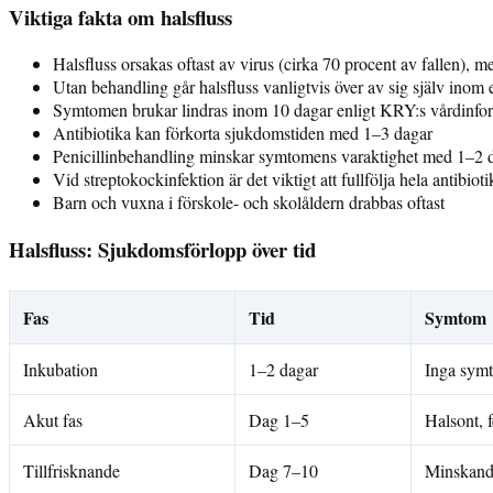
Viktiga fakta om halsfluss
Halsfluss orsakas oftast av virus (cirka 70 procent av fallen), m
Utan behandling går halsfluss vanligtvis över av sig själv inom
Symtomen brukar lindras inom 10 dagar enligt KRY:s vårdinfo
Antibiotika kan förkorta sjukdomstiden med 1–3 dagar
Penicillinbehandling minskar symtomens varaktighet med 1–2 
Vid streptokockinfektion är det viktigt att fullfölja hela antibiot
Barn och vuxna i förskole- och skolåldern drabbas oftast
Halsfluss: Sjukdomsförlopp över tid
Fas
Tid
Symtom
Inkubation
1–2 dagar
Inga sym
Akut fas
Dag 1–5
Halsont, 
Tillfrisknande
Dag 7–10
Minskand