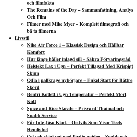
och filmfakta
The Remains of the Day – Sammanfattning, Analys
Och Film
Filmer med Mike Myer – Komplett filmografi och
bä ta filmerna
Livsstil
Nike Air Force 1 – Klassisk Design och Hållbar
Komfort
Hur länge håller inlagd sill – Säkra Förvaringsråd
Helstekt Lax i Ugn – Perfekt Tillagad Med Krispigt
Skinn
Odla i pallkrage nybörjare – Enkel Start för Bättre
Skörd
Benfri Kotlett i Ugn Temperatur – Perfekt Mört
Kött
Spice and Rice Skövde – Prisvärd Thaimat och
Snabb Service
Får Inte Jäsa Klart – Ordvits Som Visar Teets
Hemlighet
Ost och skinkpaj med färdig pajdeg – Snabb och