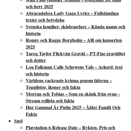
och herr 2025
Abracadabra Lady Gaga Lyrics – Fullständiga
texter och betydelse
Svenska komiker, skådespelare – Kända namn och
historia
Ronny och Ragge Borgholm – Allt om konserten
2025
Tareq Taylor Flickvän Gravid – PT-Fias graviditet
och dotter
Loa Falkman Calle Schewens Vals – Ackord, text
och historia
Världens vackraste kvinna genom tiderna –
Topplistor, ikoner och fakta
Morran och Tobias – Som en skänk från ovan –
Stream rollista och fakta
Hur Gammal Är Putin 2025 – Ålder Familj Och
Fakta
Spel
Playstation 6 Release Date – Rykten, Pris och