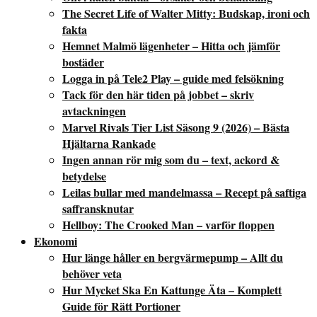
The Secret Life of Walter Mitty: Budskap, ironi och
fakta
Hemnet Malmö lägenheter – Hitta och jämför
bostäder
Logga in på Tele2 Play – guide med felsökning
Tack för den här tiden på jobbet – skriv
avtackningen
Marvel Rivals Tier List Säsong 9 (2026) – Bästa
Hjältarna Rankade
Ingen annan rör mig som du – text, ackord &
betydelse
Leilas bullar med mandelmassa – Recept på saftiga
saffransknutar
Hellboy: The Crooked Man – varför floppen
Ekonomi
Hur länge håller en bergvärmepump – Allt du
behöver veta
Hur Mycket Ska En Kattunge Äta – Komplett
Guide för Rätt Portioner