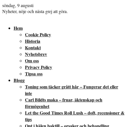
söndag, 9 augusti
Nyheter, nöje och nästa grej att göra.
Hem
Cookie Policy
Historia
Kontakt
Nyhetsbrev
Om oss
Privacy Policy
Tipsa oss
Blogg
Toning som täcker grått hår – Fungerar det eller
inte
Carl Bildts maka – fruar, äktenskap och
förmögenhet
Let the Good Times Roll Lush – doft, recensioner &
tips
Ont i hälen baktill – orsaker och behandling