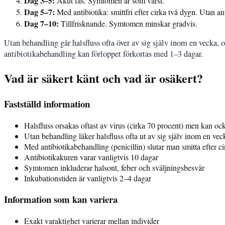
Dag 3–5:
Akut fas. Symtomen är som värst.
Dag 5–7:
Med antibiotika: smittfri efter cirka två dygn. Utan an
Dag 7–10:
Tillfrisknande. Symtomen minskar gradvis.
Utan behandling går halsfluss ofta över av sig själv inom en vecka
antibiotikabehandling kan förloppet förkortas med 1–3 dagar.
Vad är säkert känt och vad är osäkert?
Fastställd information
Halsfluss orsakas oftast av virus (cirka 70 procent) men kan ock
Utan behandling läker halsfluss ofta ut av sig själv inom en vec
Med antibiotikabehandling (penicillin) slutar man smitta efter c
Antibiotikakuren varar vanligtvis 10 dagar
Symtomen inkluderar halsont, feber och sväljningsbesvär
Inkubationstiden är vanligtvis 2–4 dagar
Information som kan variera
Exakt varaktighet varierar mellan individer