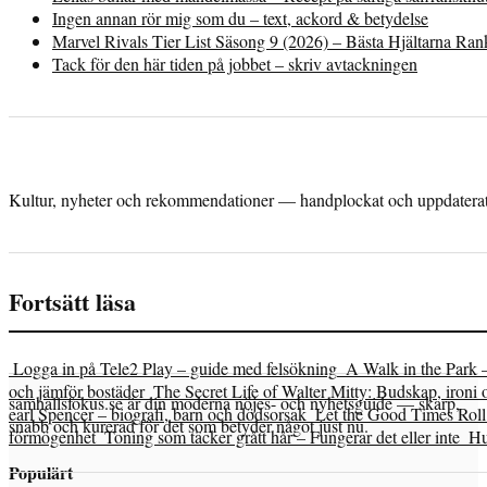
Ingen annan rör mig som du – text, ackord & betydelse
Marvel Rivals Tier List Säsong 9 (2026) – Bästa Hjältarna Ra
Tack för den här tiden på jobbet – skriv avtackningen
Kultur, nyheter och rekommendationer — handplockat och uppdaterat 
Fortsätt läsa
Logga in på Tele2 Play – guide med felsökning
A Walk in the Park 
och jämför bostäder
The Secret Life of Walter Mitty: Budskap, ironi 
samhallsfokus.se är din moderna nöjes- och nyhetsguide — skarp,
earl Spencer – biografi, barn och dödsorsak
Let the Good Times Roll 
snabb och kurerad för det som betyder något just nu.
förmögenhet
Toning som täcker grått hår – Fungerar det eller inte
Hu
Populärt