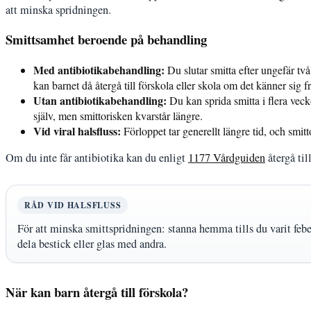
att minska spridningen.
Smittsamhet beroende på behandling
Med antibiotikabehandling:
Du slutar smitta efter ungefär tv
kan barnet då återgå till förskola eller skola om det känner sig fr
Utan antibiotikabehandling:
Du kan sprida smitta i flera vecko
själv, men smittorisken kvarstår längre.
Vid viral halsfluss:
Förloppet tar generellt längre tid, och smit
Om du inte får antibiotika kan du enligt
1177 Vårdguiden
återgå til
RÅD VID HALSFLUSS
För att minska smittspridningen: stanna hemma tills du varit feber
dela bestick eller glas med andra.
När kan barn återgå till förskola?