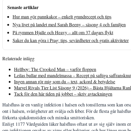
Senaste artiklar
Hur man gör pannkakor – enkelt grundrecept och tips
Nya livet på landet med Sarah Beeny – säsong 4 och familjen
På rymmen Hjalle och Heavy – allt om 37 dagars flykt
Saker du kan göra i Prag: tips, sevärdheter och gratis aktiviteter
Relaterade inlägg
Hellboy: The Crooked Man – varför floppen
Leilas bullar med mandelmassa – Recept på saftiga saffransknu
Ingen annan rör mig som du – text, ackord & betydelse
Marvel Rivals Tier List Säsong 9 (2026) – Bästa Hjältarna Ra
Tack för den här tiden på jobbet – skriv avtackningen
Halsfluss är en vanlig infektion i halsen och tonsillerna som kan or
ont i halsen, svårigheter att svälja och feber. För de flesta går hals
förkorta sjukdomstiden och minska smittorisken.
Enligt 1177 Vårdguiden läker halsfluss oftast ut av sig själv inom 
om infektionen orsakas av virus eller bakterier, och hur länge man