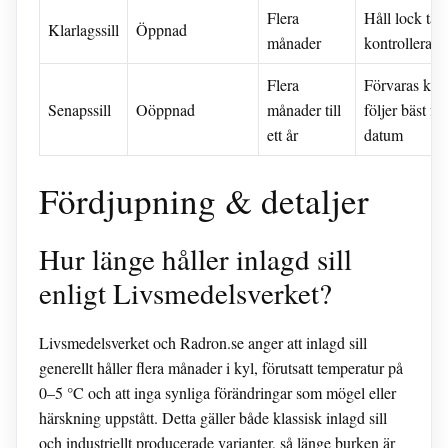
Flera
Håll lock tätt
Klarlagssill
Öppnad
månader
kontrollera lu
Flera
Förvaras kallt
Senapssill
Oöppnad
månader till
följer bäst fö
ett år
datum
Fördjupning & detaljer
Hur länge håller inlagd sill
enligt Livsmedelsverket?
Livsmedelsverket och Radron.se anger att inlagd sill
generellt håller flera månader i kyl, förutsatt temperatur på
0–5 °C och att inga synliga förändringar som mögel eller
härskning uppstått. Detta gäller både klassisk inlagd sill
och industriellt producerade varianter, så länge burken är