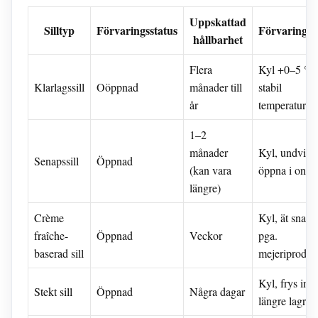
Uppskattad
Silltyp
Förvaringsstatus
Förvaringst
hållbarhet
Flera
Kyl +0–5 °C
Klarlagssill
Oöppnad
månader till
stabil
år
temperatur
1–2
månader
Kyl, undvik a
Senapssill
Öppnad
(kan vara
öppna i onöd
längre)
Crème
Kyl, ät snabb
fraîche-
Öppnad
Veckor
pga.
baserad sill
mejeriproduk
Kyl, frys in f
Stekt sill
Öppnad
Några dagar
längre lagrin