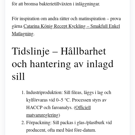
för att bromsa bakterietillväxten i inläggningar.
För inspiration om andra rätter och matinspiration – prova
gärna
Catarina König Recept Kyckling – Smakfull Enkel
Matlagning
.
Tidslinje – Hållbarhet
och hantering av inlagd
sill
Industriproduktion: Sill fileas, läggs i lag och
kylförvaras vid 0–5 °C. Processen styrs av
HACCP och faroanalys. (
Officiell
matvarureglering
)
Förpackning: Sill packas i glas-/plastburk vid
producent, ofta med bäst före-datum.