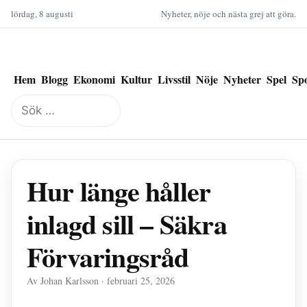
lördag, 8 augusti
Nyheter, nöje och nästa grej att göra.
Hem
Blogg
Ekonomi
Kultur
Livsstil
Nöje
Nyheter
Spel
Sp
Sök
efter:
Hur länge håller
inlagd sill – Säkra
Förvaringsråd
Av Johan Karlsson · februari 25, 2026