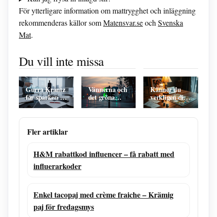
För ytterligare information om mattrygghet och inläggning
rekommenderas källor som
Matensvar.se
och
Svenska
Mat
.
Bonde Söker
The Pursuit of
Taxi
Fru – Andra
Happiness –
Stockholm
Du vill inte missa
Sommaren
Från hemlös
fast pris –
Dramatik På
till framgång
jämför bolag
Gården
och hitta
billigast
Gurra Krantz
Vännerna och
Känner du
får sparken –
det gröna
verkligen din
Verifierad
ljuset: Se på
familj –
Fakta Och
SVT Play &
Frågespel för
Analys
mer
hela familjen
Fler artiklar
H&M rabattkod influencer – få rabatt med
influerarkoder
Enkel tacopaj med crème fraiche – Krämig
paj för fredagsmys