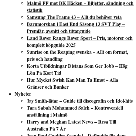
Malmö FF mot BK Häcken – Biljetter, sändning och
statistik
Samsung The Frame 43 – Allt du behöver veta
Barnmorskan i East End Säsong 13 SVT Play –
Premiär, avsnitt och tittarguide
Land Rover Range Rover Sport – Pris, motorer och
komplett köpguide 2025
Sunrise on the Reaping svenska – Allt om format,
pris och handling
Korta Utbildningar Distans Som Ger Jobb – Hög
Lön På Kort Tid
Hur Mycket Swish Kan Man Ta Emot – Alla
Gränser och Banker
Nyheter
Jay Smith-låtar – Guide till discografin och Idol-hits
Tara Sabah Mohammed Saleh – Kontroversiell
anställning i Malmö
Harry and Meghan Latest News – Resa Till
Australien På 7 År
Jean Paul Gaultier Scandal – Doftguide för dam