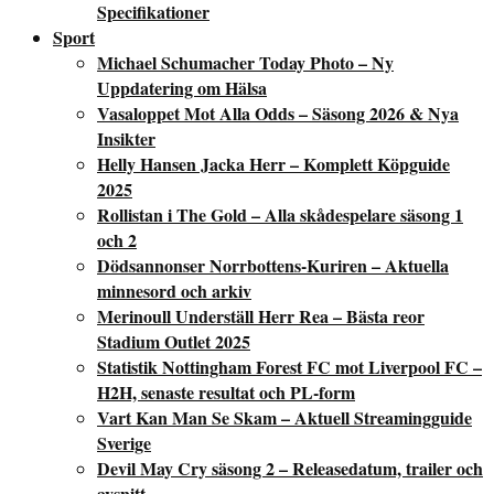
Specifikationer
Sport
Michael Schumacher Today Photo – Ny
Uppdatering om Hälsa
Vasaloppet Mot Alla Odds – Säsong 2026 & Nya
Insikter
Helly Hansen Jacka Herr – Komplett Köpguide
2025
Rollistan i The Gold – Alla skådespelare säsong 1
och 2
Dödsannonser Norrbottens-Kuriren – Aktuella
minnesord och arkiv
Merinoull Underställ Herr Rea – Bästa reor
Stadium Outlet 2025
Statistik Nottingham Forest FC mot Liverpool FC –
H2H, senaste resultat och PL-form
Vart Kan Man Se Skam – Aktuell Streamingguide
Sverige
Devil May Cry säsong 2 – Releasedatum, trailer och
avsnitt