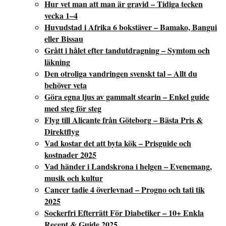
Hur vet man att man är gravid – Tidiga tecken
vecka 1–4
Huvudstad i Afrika 6 bokstäver – Bamako, Bangui
eller Bissau
Grått i hålet efter tandutdragning – Symtom och
läkning
Den otroliga vandringen svenskt tal – Allt du
behöver veta
Göra egna ljus av gammalt stearin – Enkel guide
med steg för steg
Flyg till Alicante från Göteborg – Bästa Pris &
Direktflyg
Vad kostar det att byta kök – Prisguide och
kostnader 2025
Vad händer i Landskrona i helgen – Evenemang,
musik och kultur
Cancer tadie 4 överlevnad – Progno och tati tik
2025
Sockerfri Efterrätt För Diabetiker – 10+ Enkla
Recept & Guide 2025