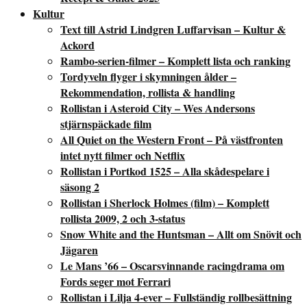
Kultur
Text till Astrid Lindgren Luffarvisan – Kultur &
Ackord
Rambo-serien-filmer – Komplett lista och ranking
Tordyveln flyger i skymningen ålder –
Rekommendation, rollista & handling
Rollistan i Asteroid City – Wes Andersons
stjärnspäckade film
All Quiet on the Western Front – På västfronten
intet nytt filmer och Netflix
Rollistan i Portkod 1525 – Alla skådespelare i
säsong 2
Rollistan i Sherlock Holmes (film) – Komplett
rollista 2009, 2 och 3-status
Snow White and the Huntsman – Allt om Snövit och
Jägaren
Le Mans ’66 – Oscarsvinnande racingdrama om
Fords seger mot Ferrari
Rollistan i Lilja 4-ever – Fullständig rollbesättning