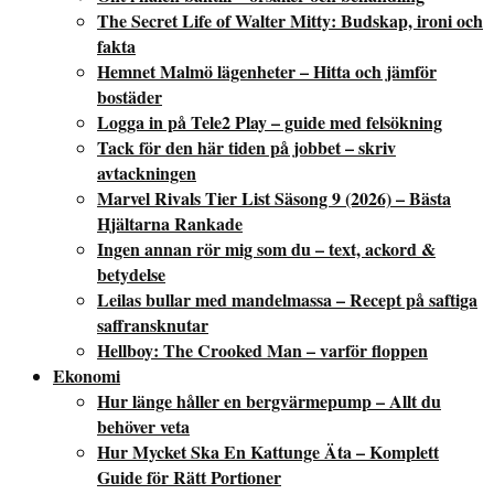
The Secret Life of Walter Mitty: Budskap, ironi och
fakta
Hemnet Malmö lägenheter – Hitta och jämför
bostäder
Logga in på Tele2 Play – guide med felsökning
Tack för den här tiden på jobbet – skriv
avtackningen
Marvel Rivals Tier List Säsong 9 (2026) – Bästa
Hjältarna Rankade
Ingen annan rör mig som du – text, ackord &
betydelse
Leilas bullar med mandelmassa – Recept på saftiga
saffransknutar
Hellboy: The Crooked Man – varför floppen
Ekonomi
Hur länge håller en bergvärmepump – Allt du
behöver veta
Hur Mycket Ska En Kattunge Äta – Komplett
Guide för Rätt Portioner