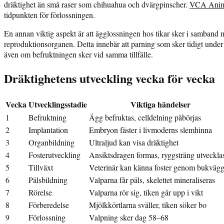
dräktighet än små raser som chihuahua och dvärgpinscher.
VCA Anima
tidpunkten för förlossningen.
En annan viktig aspekt är att ägglossningen hos tikar sker i samband 
reproduktionsorganen. Detta innebär att parning som sker tidigt under 
även om befruktningen sker vid samma tillfälle.
Dräktighetens utveckling vecka för vecka
Vecka
Utvecklingsstadie
Viktiga händelser
1
Befruktning
Ägg befruktas, celldelning påbörjas
2
Implantation
Embryon fäster i livmoderns slemhinna
3
Organbildning
Ultraljud kan visa dräktighet
4
Fosterutveckling
Ansiktsdragen formas, ryggsträng utveckla
5
Tillväxt
Veterinär kan känna foster genom bukväg
6
Pälsbildning
Valparna får päls, skelettet mineraliseras
7
Rörelse
Valparna rör sig, tiken går upp i vikt
8
Förberedelse
Mjölkkörtlarna sväller, tiken söker bo
9
Förlossning
Valpning sker dag 58–68