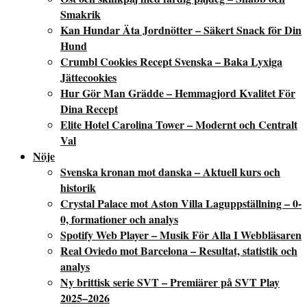
Smakrik
Kan Hundar Äta Jordnötter – Säkert Snack för Din
Hund
Crumbl Cookies Recept Svenska – Baka Lyxiga
Jättecookies
Hur Gör Man Grädde – Hemmagjord Kvalitet För
Dina Recept
Elite Hotel Carolina Tower – Modernt och Centralt
Val
Nöje
Svenska kronan mot danska – Aktuell kurs och
historik
Crystal Palace mot Aston Villa Laguppställning – 0-
0, formationer och analys
Spotify Web Player – Musik För Alla I Webbläsaren
Real Oviedo mot Barcelona – Resultat, statistik och
analys
Ny brittisk serie SVT – Premiärer på SVT Play
2025–2026