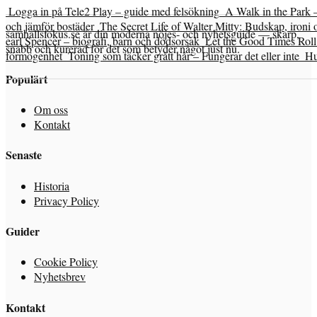
Logga in på Tele2 Play – guide med felsökning
A Walk in the Park 
och jämför bostäder
The Secret Life of Walter Mitty: Budskap, ironi 
samhallsfokus.se är din moderna nöjes- och nyhetsguide — skarp,
earl Spencer – biografi, barn och dödsorsak
Let the Good Times Roll 
snabb och kurerad för det som betyder något just nu.
förmögenhet
Toning som täcker grått hår – Fungerar det eller inte
Hu
Populärt
Om oss
Kontakt
Senaste
Historia
Privacy Policy
Guider
Cookie Policy
Nyhetsbrev
Kontakt