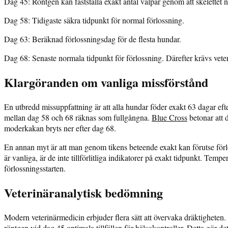
Dag 45:
Röntgen kan fastställa exakt antal valpar genom att skelettet n
Dag 58:
Tidigaste säkra tidpunkt för normal förlossning.
Dag 63:
Beräknad förlossningsdag för de flesta hundar.
Dag 68:
Senaste normala tidpunkt för förlossning. Därefter krävs vete
Klargöranden om vanliga missförstånd
En utbredd missuppfattning är att alla hundar föder exakt 63 dagar eft
mellan dag 58 och 68 räknas som fullgångna.
Blue Cross
betonar att 
moderkakan bryts ner efter dag 68.
En annan myt är att man genom tikens beteende exakt kan förutse förl
är vanliga, är de inte tillförlitliga indikatorer på exakt tidpunkt. T
förlossningsstarten.
Veterinäranalytisk bedömning
Modern veterinärmedicin erbjuder flera sätt att övervaka dräktigheten.
röntgen vid dag 45 optimala tillfällen för hälsokontroller. Detta gör d