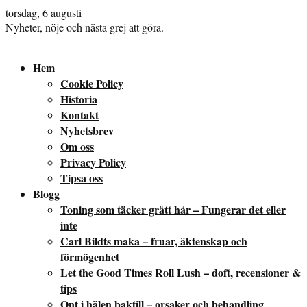
torsdag, 6 augusti
Nyheter, nöje och nästa grej att göra.
Hem
Cookie Policy
Historia
Kontakt
Nyhetsbrev
Om oss
Privacy Policy
Tipsa oss
Blogg
Toning som täcker grått hår – Fungerar det eller
inte
Carl Bildts maka – fruar, äktenskap och
förmögenhet
Let the Good Times Roll Lush – doft, recensioner &
tips
Ont i hälen baktill – orsaker och behandling