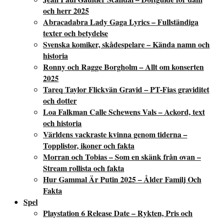
och herr 2025
Abracadabra Lady Gaga Lyrics – Fullständiga
texter och betydelse
Svenska komiker, skådespelare – Kända namn och
historia
Ronny och Ragge Borgholm – Allt om konserten
2025
Tareq Taylor Flickvän Gravid – PT-Fias graviditet
och dotter
Loa Falkman Calle Schewens Vals – Ackord, text
och historia
Världens vackraste kvinna genom tiderna –
Topplistor, ikoner och fakta
Morran och Tobias – Som en skänk från ovan –
Stream rollista och fakta
Hur Gammal Är Putin 2025 – Ålder Familj Och
Fakta
Spel
Playstation 6 Release Date – Rykten, Pris och