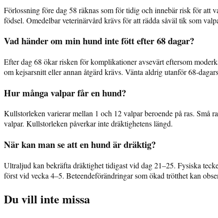
Förlossning före dag 58 räknas som för tidig och innebär risk för att va
födsel. Omedelbar veterinärvård krävs för att rädda såväl tik som valpa
Vad händer om min hund inte fött efter 68 dagar?
Efter dag 68 ökar risken för komplikationer avsevärt eftersom moder
om kejsarsnitt eller annan åtgärd krävs. Vänta aldrig utanför 68-dagar
Hur många valpar får en hund?
Kullstorleken varierar mellan 1 och 12 valpar beroende på ras. Små ras
valpar. Kullstorleken påverkar inte dräktighetens längd.
När kan man se att en hund är dräktig?
Ultraljud kan bekräfta dräktighet tidigast vid dag 21–25. Fysiska te
först vid vecka 4–5. Beteendeförändringar som ökad trötthet kan observ
Du vill inte missa