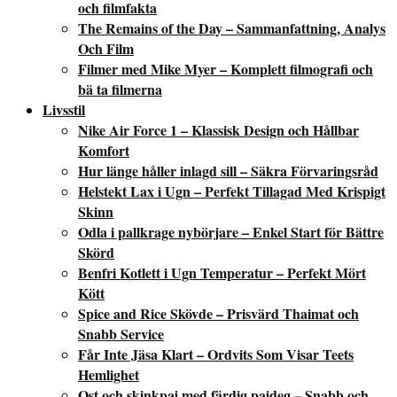
och filmfakta
The Remains of the Day – Sammanfattning, Analys
Och Film
Filmer med Mike Myer – Komplett filmografi och
bä ta filmerna
Livsstil
Nike Air Force 1 – Klassisk Design och Hållbar
Komfort
Hur länge håller inlagd sill – Säkra Förvaringsråd
Helstekt Lax i Ugn – Perfekt Tillagad Med Krispigt
Skinn
Odla i pallkrage nybörjare – Enkel Start för Bättre
Skörd
Benfri Kotlett i Ugn Temperatur – Perfekt Mört
Kött
Spice and Rice Skövde – Prisvärd Thaimat och
Snabb Service
Får Inte Jäsa Klart – Ordvits Som Visar Teets
Hemlighet
Ost och skinkpaj med färdig pajdeg – Snabb och