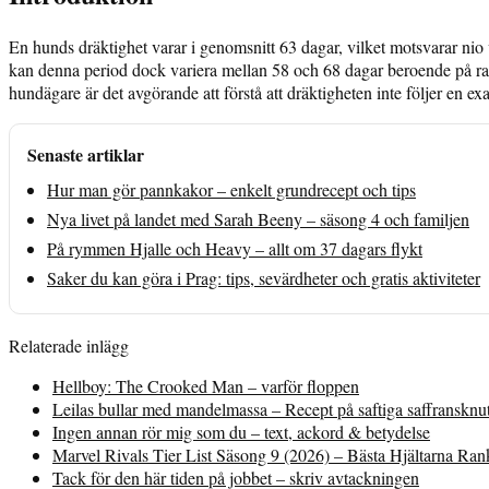
En hunds dräktighet varar i genomsnitt 63 dagar, vilket motsvarar nio v
kan denna period dock variera mellan 58 och 68 dagar beroende på rass
hundägare är det avgörande att förstå att dräktigheten inte följer en ex
Senaste artiklar
Hur man gör pannkakor – enkelt grundrecept och tips
Nya livet på landet med Sarah Beeny – säsong 4 och familjen
På rymmen Hjalle och Heavy – allt om 37 dagars flykt
Saker du kan göra i Prag: tips, sevärdheter och gratis aktiviteter
Relaterade inlägg
Hellboy: The Crooked Man – varför floppen
Leilas bullar med mandelmassa – Recept på saftiga saffransknu
Ingen annan rör mig som du – text, ackord & betydelse
Marvel Rivals Tier List Säsong 9 (2026) – Bästa Hjältarna Ra
Tack för den här tiden på jobbet – skriv avtackningen