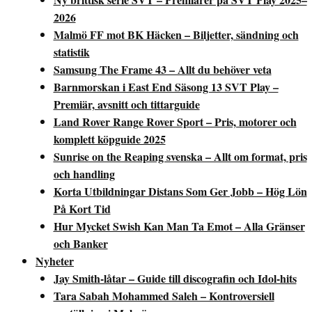
2026
Malmö FF mot BK Häcken – Biljetter, sändning och
statistik
Samsung The Frame 43 – Allt du behöver veta
Barnmorskan i East End Säsong 13 SVT Play –
Premiär, avsnitt och tittarguide
Land Rover Range Rover Sport – Pris, motorer och
komplett köpguide 2025
Sunrise on the Reaping svenska – Allt om format, pris
och handling
Korta Utbildningar Distans Som Ger Jobb – Hög Lön
På Kort Tid
Hur Mycket Swish Kan Man Ta Emot – Alla Gränser
och Banker
Nyheter
Jay Smith-låtar – Guide till discografin och Idol-hits
Tara Sabah Mohammed Saleh – Kontroversiell