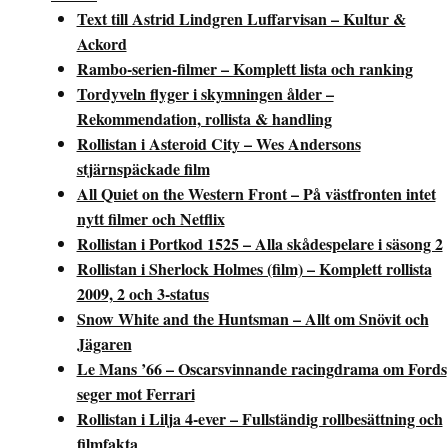
Text till Astrid Lindgren Luffarvisan – Kultur &
Ackord
Rambo-serien-filmer – Komplett lista och ranking
Tordyveln flyger i skymningen ålder –
Rekommendation, rollista & handling
Rollistan i Asteroid City – Wes Andersons
stjärnspäckade film
All Quiet on the Western Front – På västfronten intet
nytt filmer och Netflix
Rollistan i Portkod 1525 – Alla skådespelare i säsong 2
Rollistan i Sherlock Holmes (film) – Komplett rollista
2009, 2 och 3-status
Snow White and the Huntsman – Allt om Snövit och
Jägaren
Le Mans ’66 – Oscarsvinnande racingdrama om Fords
seger mot Ferrari
Rollistan i Lilja 4-ever – Fullständig rollbesättning och
filmfakta