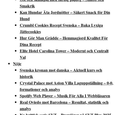
Smakrik
Kan Hundar Äta Jordnötter – Säkert Snack för Din
Hund
Crumbl Cookies Recept Svenska – Baka Lyxiga
Jättecookies
Hur Gör Man Grädde – Hemmagjord Kvalitet För
Dina Recept
Elite Hotel Carolina Tower – Modernt och Centralt
Val
Nöje
Svenska kronan mot danska – Aktuell kurs och
historik
Crystal Palace mot Aston Villa Laguppställning – 0-0,
formationer och analys
Spotify Web Player – Musik För Alla I Webbläsaren
Real Oviedo mot Barcelona – Resultat, statistik och
analys
Ny brittisk serie SVT – Premiärer på SVT Play 2025–