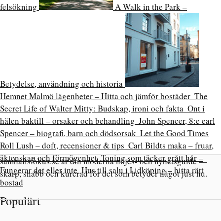
felsökning
A Walk in the Park –
Betydelse, användning och historia
Hemnet Malmö lägenheter – Hitta och jämför bostäder
The
Secret Life of Walter Mitty: Budskap, ironi och fakta
Ont i
hälen baktill – orsaker och behandling
John Spencer, 8:e earl
Spencer – biografi, barn och dödsorsak
Let the Good Times
Roll Lush – doft, recensioner & tips
Carl Bildts maka – fruar,
äktenskap och förmögenhet
Toning som täcker grått hår –
samhallsfokus.se är din moderna nöjes- och nyhetsguide —
Fungerar det eller inte
Hus till salu i Lidköping – hitta rätt
skarp, snabb och kurerad för det som betyder något just nu.
bostad
Populärt