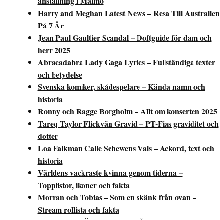
anställning i Malmö
Harry and Meghan Latest News – Resa Till Australien
På 7 År
Jean Paul Gaultier Scandal – Doftguide för dam och
herr 2025
Abracadabra Lady Gaga Lyrics – Fullständiga texter
och betydelse
Svenska komiker, skådespelare – Kända namn och
historia
Ronny och Ragge Borgholm – Allt om konserten 2025
Tareq Taylor Flickvän Gravid – PT-Fias graviditet och
dotter
Loa Falkman Calle Schewens Vals – Ackord, text och
historia
Världens vackraste kvinna genom tiderna –
Topplistor, ikoner och fakta
Morran och Tobias – Som en skänk från ovan –
Stream rollista och fakta