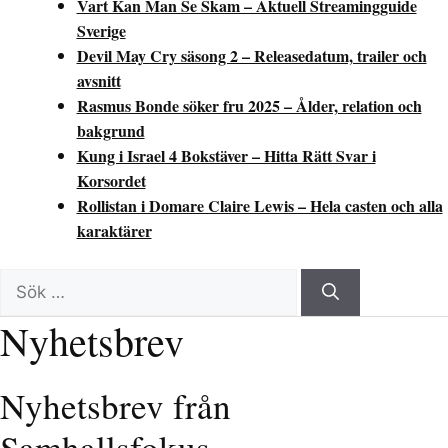
Vart Kan Man Se Skam – Aktuell Streamingguide
Sverige
Devil May Cry säsong 2 – Releasedatum, trailer och
avsnitt
Rasmus Bonde söker fru 2025 – Ålder, relation och
bakgrund
Kung i Israel 4 Bokstäver – Hitta Rätt Svar i
Korsordet
Rollistan i Domare Claire Lewis – Hela casten och alla
karaktärer
Sök
efter:
Nyhetsbrev
Nyhetsbrev från
Samhallsfokus