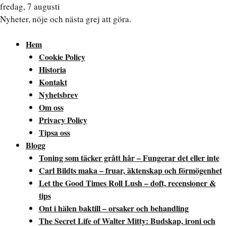
fredag, 7 augusti
Nyheter, nöje och nästa grej att göra.
Hem
Cookie Policy
Historia
Kontakt
Nyhetsbrev
Om oss
Privacy Policy
Tipsa oss
Blogg
Toning som täcker grått hår – Fungerar det eller inte
Carl Bildts maka – fruar, äktenskap och förmögenhet
Let the Good Times Roll Lush – doft, recensioner &
tips
Ont i hälen baktill – orsaker och behandling
The Secret Life of Walter Mitty: Budskap, ironi och