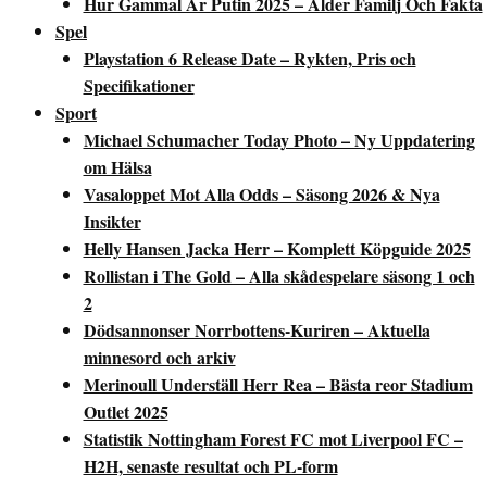
Hur Gammal Är Putin 2025 – Ålder Familj Och Fakta
Spel
Playstation 6 Release Date – Rykten, Pris och
Specifikationer
Sport
Michael Schumacher Today Photo – Ny Uppdatering
om Hälsa
Vasaloppet Mot Alla Odds – Säsong 2026 & Nya
Insikter
Helly Hansen Jacka Herr – Komplett Köpguide 2025
Rollistan i The Gold – Alla skådespelare säsong 1 och
2
Dödsannonser Norrbottens-Kuriren – Aktuella
minnesord och arkiv
Merinoull Underställ Herr Rea – Bästa reor Stadium
Outlet 2025
Statistik Nottingham Forest FC mot Liverpool FC –
H2H, senaste resultat och PL-form