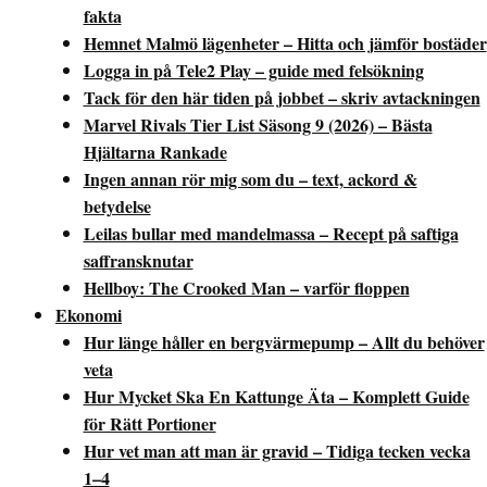
fakta
Hemnet Malmö lägenheter – Hitta och jämför bostäder
Logga in på Tele2 Play – guide med felsökning
Tack för den här tiden på jobbet – skriv avtackningen
Marvel Rivals Tier List Säsong 9 (2026) – Bästa
Hjältarna Rankade
Ingen annan rör mig som du – text, ackord &
betydelse
Leilas bullar med mandelmassa – Recept på saftiga
saffransknutar
Hellboy: The Crooked Man – varför floppen
Ekonomi
Hur länge håller en bergvärmepump – Allt du behöver
veta
Hur Mycket Ska En Kattunge Äta – Komplett Guide
för Rätt Portioner
Hur vet man att man är gravid – Tidiga tecken vecka
1–4