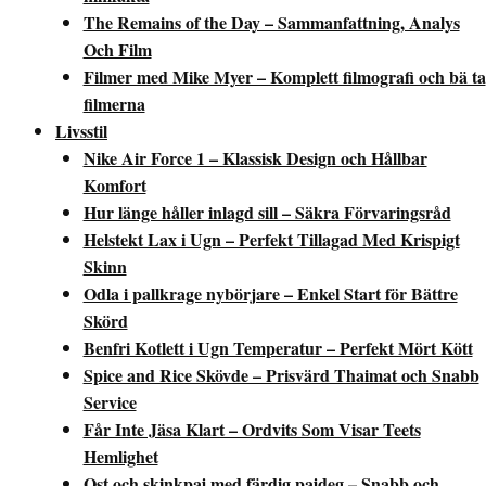
The Remains of the Day – Sammanfattning, Analys
Och Film
Filmer med Mike Myer – Komplett filmografi och bä ta
filmerna
Livsstil
Nike Air Force 1 – Klassisk Design och Hållbar
Komfort
Hur länge håller inlagd sill – Säkra Förvaringsråd
Helstekt Lax i Ugn – Perfekt Tillagad Med Krispigt
Skinn
Odla i pallkrage nybörjare – Enkel Start för Bättre
Skörd
Benfri Kotlett i Ugn Temperatur – Perfekt Mört Kött
Spice and Rice Skövde – Prisvärd Thaimat och Snabb
Service
Får Inte Jäsa Klart – Ordvits Som Visar Teets
Hemlighet
Ost och skinkpaj med färdig pajdeg – Snabb och