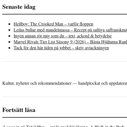
Senaste idag
Hellboy: The Crooked Man – varför floppen
Leilas bullar med mandelmassa – Recept på saftiga saffransknu
Ingen annan rör mig som du – text, ackord & betydelse
Marvel Rivals Tier List Säsong 9 (2026) – Bästa Hjältarna Ra
Tack för den här tiden på jobbet – skriv avtackningen
Kultur, nyheter och rekommendationer — handplockat och uppdaterat 
Fortsätt läsa
Logga in på Tele2 Play – guide med felsökning
A Walk in the Park 