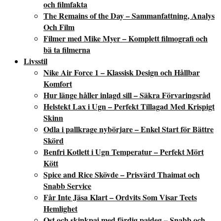
och filmfakta
The Remains of the Day – Sammanfattning, Analys
Och Film
Filmer med Mike Myer – Komplett filmografi och
bä ta filmerna
Livsstil
Nike Air Force 1 – Klassisk Design och Hållbar
Komfort
Hur länge håller inlagd sill – Säkra Förvaringsråd
Helstekt Lax i Ugn – Perfekt Tillagad Med Krispigt
Skinn
Odla i pallkrage nybörjare – Enkel Start för Bättre
Skörd
Benfri Kotlett i Ugn Temperatur – Perfekt Mört
Kött
Spice and Rice Skövde – Prisvärd Thaimat och
Snabb Service
Får Inte Jäsa Klart – Ordvits Som Visar Teets
Hemlighet
Ost och skinkpaj med färdig pajdeg – Snabb och