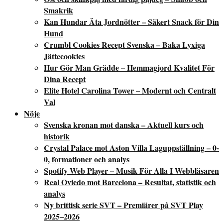
Smakrik
Kan Hundar Äta Jordnötter – Säkert Snack för Din
Hund
Crumbl Cookies Recept Svenska – Baka Lyxiga
Jättecookies
Hur Gör Man Grädde – Hemmagjord Kvalitet För
Dina Recept
Elite Hotel Carolina Tower – Modernt och Centralt
Val
Nöje
Svenska kronan mot danska – Aktuell kurs och
historik
Crystal Palace mot Aston Villa Laguppställning – 0-
0, formationer och analys
Spotify Web Player – Musik För Alla I Webbläsaren
Real Oviedo mot Barcelona – Resultat, statistik och
analys
Ny brittisk serie SVT – Premiärer på SVT Play
2025–2026