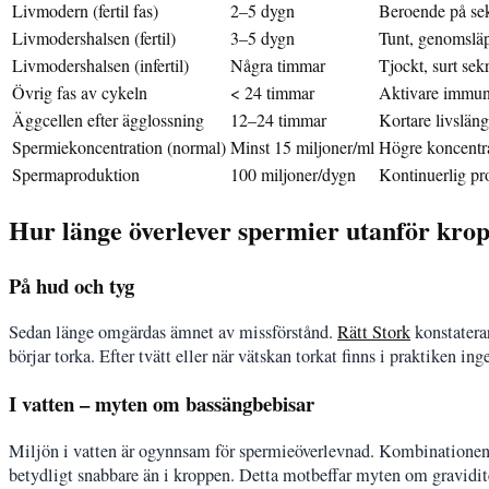
Livmodern (fertil fas)
2–5 dygn
Beroende på sek
Livmodershalsen (fertil)
3–5 dygn
Tunt, genomsläp
Livmodershalsen (infertil)
Några timmar
Tjockt, surt sek
Övrig fas av cykeln
< 24 timmar
Aktivare immun
Äggcellen efter ägglossning
12–24 timmar
Kortare livslän
Spermiekoncentration (normal)
Minst 15 miljoner/ml
Högre koncentra
Spermaproduktion
100 miljoner/dygn
Kontinuerlig pro
Hur länge överlever spermier utanför kro
På hud och tyg
Sedan länge omgärdas ämnet av missförstånd.
Rätt Stork
konstaterar
börjar torka. Efter tvätt eller när vätskan torkat finns i praktiken i
I vatten – myten om bassängbebisar
Miljön i vatten är ogynnsam för spermieöverlevnad. Kombinationen 
betydligt snabbare än i kroppen. Detta motbeffar myten om gravidit