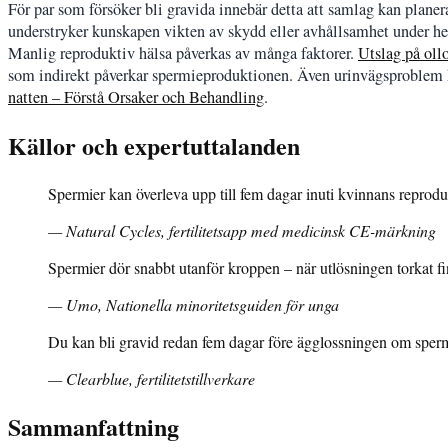
För par som försöker bli gravida innebär detta att samlag kan plane
understryker kunskapen vikten av skydd eller avhållsamhet under hela
Manlig reproduktiv hälsa påverkas av många faktorer.
Utslag på ollo
som indirekt påverkar spermieproduktionen. Även urinvägsproblem k
natten – Förstå Orsaker och Behandling
.
Källor och expertuttalanden
Spermier kan överleva upp till fem dagar inuti kvinnans reprod
— Natural Cycles, fertilitetsapp med medicinsk CE-märkning
Spermier dör snabbt utanför kroppen – när utlösningen torkat f
— Umo, Nationella minoritetsguiden för unga
Du kan bli gravid redan fem dagar före ägglossningen om sperm
— Clearblue, fertilitetstillverkare
Sammanfattning