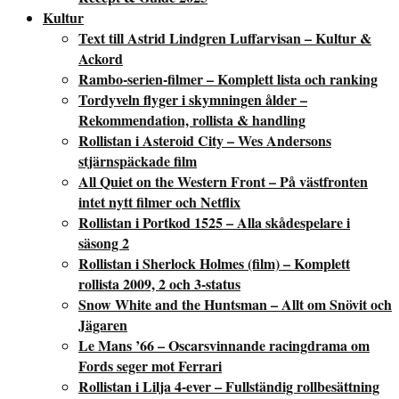
Kultur
Text till Astrid Lindgren Luffarvisan – Kultur &
Ackord
Rambo-serien-filmer – Komplett lista och ranking
Tordyveln flyger i skymningen ålder –
Rekommendation, rollista & handling
Rollistan i Asteroid City – Wes Andersons
stjärnspäckade film
All Quiet on the Western Front – På västfronten
intet nytt filmer och Netflix
Rollistan i Portkod 1525 – Alla skådespelare i
säsong 2
Rollistan i Sherlock Holmes (film) – Komplett
rollista 2009, 2 och 3-status
Snow White and the Huntsman – Allt om Snövit och
Jägaren
Le Mans ’66 – Oscarsvinnande racingdrama om
Fords seger mot Ferrari
Rollistan i Lilja 4-ever – Fullständig rollbesättning