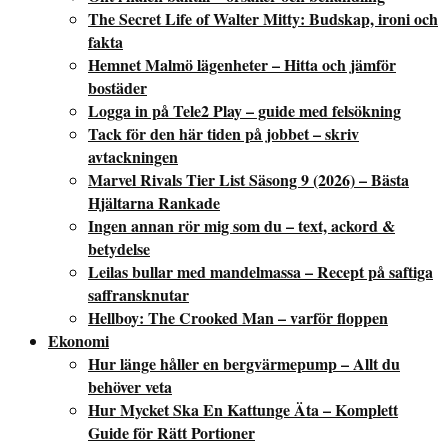
The Secret Life of Walter Mitty: Budskap, ironi och
fakta
Hemnet Malmö lägenheter – Hitta och jämför
bostäder
Logga in på Tele2 Play – guide med felsökning
Tack för den här tiden på jobbet – skriv
avtackningen
Marvel Rivals Tier List Säsong 9 (2026) – Bästa
Hjältarna Rankade
Ingen annan rör mig som du – text, ackord &
betydelse
Leilas bullar med mandelmassa – Recept på saftiga
saffransknutar
Hellboy: The Crooked Man – varför floppen
Ekonomi
Hur länge håller en bergvärmepump – Allt du
behöver veta
Hur Mycket Ska En Kattunge Äta – Komplett
Guide för Rätt Portioner