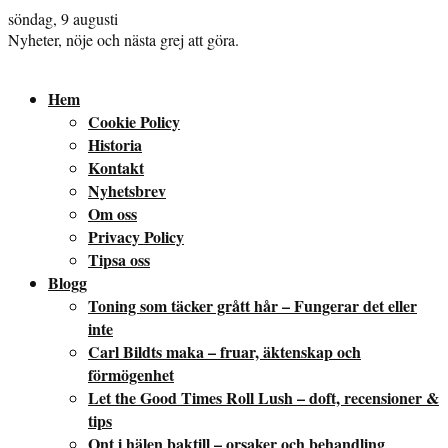
söndag, 9 augusti
Nyheter, nöje och nästa grej att göra.
Hem
Cookie Policy
Historia
Kontakt
Nyhetsbrev
Om oss
Privacy Policy
Tipsa oss
Blogg
Toning som täcker grått hår – Fungerar det eller
inte
Carl Bildts maka – fruar, äktenskap och
förmögenhet
Let the Good Times Roll Lush – doft, recensioner &
tips
Ont i hälen baktill – orsaker och behandling