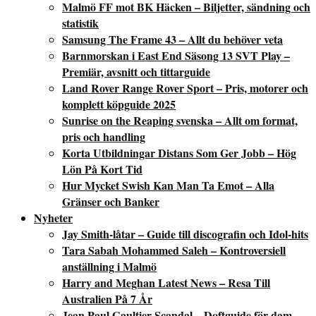
Malmö FF mot BK Häcken – Biljetter, sändning och
statistik
Samsung The Frame 43 – Allt du behöver veta
Barnmorskan i East End Säsong 13 SVT Play –
Premiär, avsnitt och tittarguide
Land Rover Range Rover Sport – Pris, motorer och
komplett köpguide 2025
Sunrise on the Reaping svenska – Allt om format,
pris och handling
Korta Utbildningar Distans Som Ger Jobb – Hög
Lön På Kort Tid
Hur Mycket Swish Kan Man Ta Emot – Alla
Gränser och Banker
Nyheter
Jay Smith-låtar – Guide till discografin och Idol-hits
Tara Sabah Mohammed Saleh – Kontroversiell
anställning i Malmö
Harry and Meghan Latest News – Resa Till
Australien På 7 År
Jean Paul Gaultier Scandal – Doftguide för dam