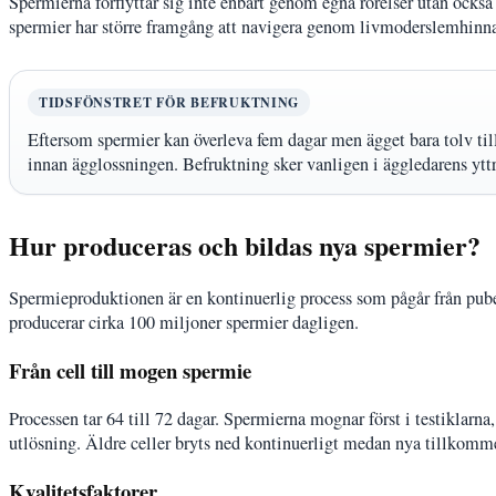
Spermierna förflyttar sig inte enbart genom egna rörelser utan ock
spermier har större framgång att navigera genom livmoderslemhinn
TIDSFÖNSTRET FÖR BEFRUKTNING
Eftersom spermier kan överleva fem dagar men ägget bara tolv till
innan ägglossningen. Befruktning sker vanligen i äggledarens yttr
Hur produceras och bildas nya spermier?
Spermieproduktionen är en kontinuerlig process som pågår från puber
producerar cirka 100 miljoner spermier dagligen.
Från cell till mogen spermie
Processen tar 64 till 72 dagar. Spermierna mognar först i testiklarna, 
utlösning. Äldre celler bryts ned kontinuerligt medan nya tillkomme
Kvalitetsfaktorer