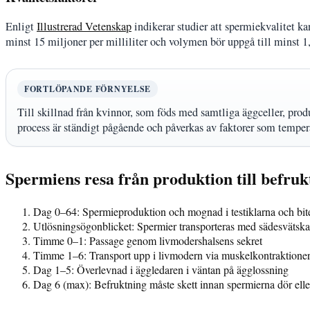
Enligt
Illustrerad Vetenskap
indikerar studier att spermiekvalitet k
minst 15 miljoner per milliliter och volymen bör uppgå till minst 1,5
FORTLÖPANDE FÖRNYELSE
Till skillnad från kvinnor, som föds med samtliga äggceller, pro
process är ständigt pågående och påverkas av faktorer som tempera
Spermiens resa från produktion till befruk
Dag 0–64:
Spermieproduktion och mognad i testiklarna och bite
Utlösningsögonblicket:
Spermier transporteras med sädesvätska
Timme 0–1:
Passage genom livmodershalsens sekret
Timme 1–6:
Transport upp i livmodern via muskelkontraktione
Dag 1–5:
Överlevnad i äggledaren i väntan på ägglossning
Dag 6 (max):
Befruktning måste skett innan spermierna dör elle