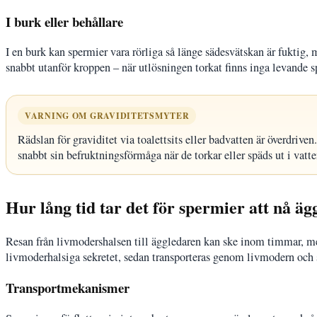
I burk eller behållare
I en burk kan spermier vara rörliga så länge sädesvätskan är fuktig, m
snabbt utanför kroppen – när utlösningen torkat finns inga levande s
VARNING OM GRAVIDITETSMYTER
Rädslan för graviditet via toalettsits eller badvatten är överdriven
snabbt sin befruktningsförmåga när de torkar eller späds ut i vatte
Hur lång tid tar det för spermier att nå äg
Resan från livmodershalsen till äggledaren kan ske inom timmar, men
livmoderhalsiga sekretet, sedan transporteras genom livmodern och s
Transportmekanismer