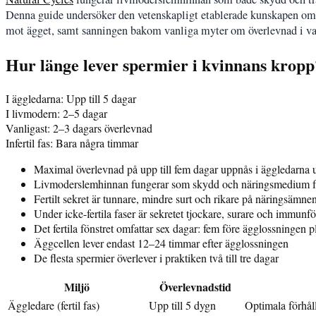
Denna guide undersöker den vetenskapligt etablerade kunskapen om sp
mot ägget, samt sanningen bakom vanliga myter om överlevnad i vat
Hur länge lever spermier i kvinnans kropp
I äggledarna: Upp till 5 dagar
I livmodern: 2–5 dagar
Vanligast: 2–3 dagars överlevnad
Infertil fas: Bara några timmar
Maximal överlevnad på upp till fem dagar uppnås i äggledarna u
Livmoderslemhinnan fungerar som skydd och näringsmedium f
Fertilt sekret är tunnare, mindre surt och rikare på näringsämne
Under icke-fertila faser är sekretet tjockare, surare och immunfö
Det fertila fönstret omfattar sex dagar: fem före ägglossningen p
Äggcellen lever endast 12–24 timmar efter ägglossningen
De flesta spermier överlever i praktiken två till tre dagar
Miljö
Överlevnadstid
Äggledare (fertil fas)
Upp till 5 dygn
Optimala förhål