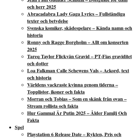
och herr 2025
Abracadabra Lady Gaga Lyrics – Fullständiga
texter och betydelse
Svenska komiker, skådespelare – Kända namn och
historia
Ronny och Ragge Borgholm – Allt om konserten
2025
Tareq Taylor Flickvän Gravid – PT-Fias graviditet
och dotter
Loa Falkman Calle Schewens Vals – Ackord, text
och historia
Världens vackraste kvinna genom tiderna –
Topplistor, ikoner och fakta
Morran och Tobias – Som en skänk från ovan –
Stream rollista och fakta
Hur Gammal Är Putin 2025 – Ålder Familj Och
Fakta
Spel
Playstation 6 Release Date – Rykten, Pris och