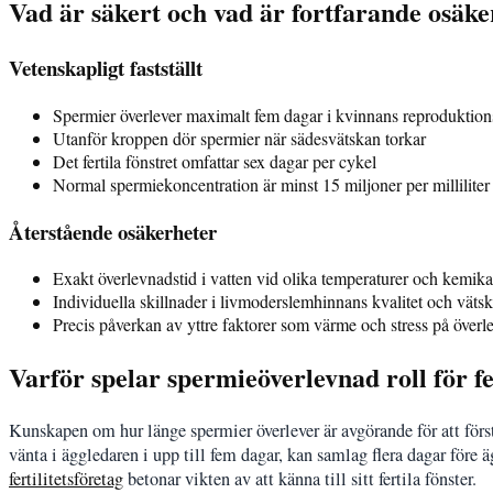
Vad är säkert och vad är fortfarande osäke
Vetenskapligt fastställt
Spermier överlever maximalt fem dagar i kvinnans reproduktio
Utanför kroppen dör spermier när sädesvätskan torkar
Det fertila fönstret omfattar sex dagar per cykel
Normal spermiekoncentration är minst 15 miljoner per milliliter
Återstående osäkerheter
Exakt överlevnadstid i vatten vid olika temperaturer och kemika
Individuella skillnader i livmoderslemhinnans kvalitet och väts
Precis påverkan av yttre faktorer som värme och stress på över
Varför spelar spermieöverlevnad roll för fe
Kunskapen om hur länge spermier överlever är avgörande för att för
vänta i äggledaren i upp till fem dagar, kan samlag flera dagar före ä
fertilitetsföretag
betonar vikten av att känna till sitt fertila fönster.