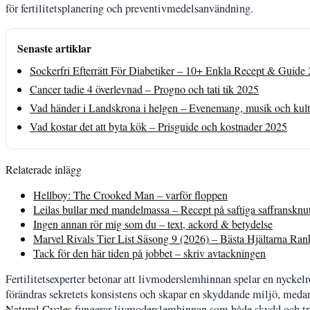
för fertilitetsplanering och preventivmedelsanvändning.
Senaste artiklar
Sockerfri Efterrätt För Diabetiker – 10+ Enkla Recept & Guide
Cancer tadie 4 överlevnad – Progno och tati tik 2025
Vad händer i Landskrona i helgen – Evenemang, musik och kult
Vad kostar det att byta kök – Prisguide och kostnader 2025
Relaterade inlägg
Hellboy: The Crooked Man – varför floppen
Leilas bullar med mandelmassa – Recept på saftiga saffransknu
Ingen annan rör mig som du – text, ackord & betydelse
Marvel Rivals Tier List Säsong 9 (2026) – Bästa Hjältarna Ra
Tack för den här tiden på jobbet – skriv avtackningen
Fertilitetsexperter betonar att livmoderslemhinnan spelar en nyckelr
förändras sekretets konsistens och skapar en skyddande miljö, meda
Natural Cycles
fungerar livmoderslemhinnan som både skydd och t