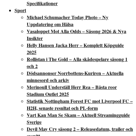
Specifikationer
Sport
Michael Schumacher Today Photo – Ny
Uppdatering om Hälsa
Vasaloppet Mot Alla Odds – Säsong 2026 & Nya
Insikter
Helly Hansen Jacka Herr – Komplett Köpguide
2025
Rollistan i The Gold – Alla skådespelare säsong 1
och 2
Dödsannonser Norrbottens-Kuriren – Aktuella
minnesord och arkiv
Merinoull Underställ Herr Rea – Bästa reor
Stadium Outlet 2025
Statistik Nottingham Forest FC mot Liverpool FC –
H2H, senaste resultat och PL-form
Vart Kan Man Se Skam – Aktuell Streamingguide
Sverige
Devil May Cry säsong 2 – Releasedatum, trailer och
avsnitt