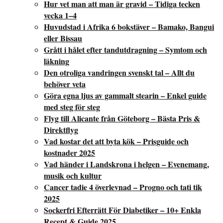
Hur vet man att man är gravid – Tidiga tecken
vecka 1–4
Huvudstad i Afrika 6 bokstäver – Bamako, Bangui
eller Bissau
Grått i hålet efter tandutdragning – Symtom och
läkning
Den otroliga vandringen svenskt tal – Allt du
behöver veta
Göra egna ljus av gammalt stearin – Enkel guide
med steg för steg
Flyg till Alicante från Göteborg – Bästa Pris &
Direktflyg
Vad kostar det att byta kök – Prisguide och
kostnader 2025
Vad händer i Landskrona i helgen – Evenemang,
musik och kultur
Cancer tadie 4 överlevnad – Progno och tati tik
2025
Sockerfri Efterrätt För Diabetiker – 10+ Enkla
Recept & Guide 2025