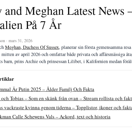
 and Meghan Latest News –
alien På 7 År
son · mars 31, 2026
och
Meghan, Duchess Of Sussex
, planerar sin första gemensamma resa t
ll mitten av april 2026 och omfattar både privata och affärsmässiga 
ts barn, prins Archie och prinsessan Lilibet, i Kalifornien medan föräl
rtiklar
mmal Är Putin 2025 – Ålder Familj Och Fakta
och Tobias – Som en skänk från ovan – Stream rollista och fak
s vackraste kvinna genom tiderna – Topplistor, ikoner och fakt
kman Calle Schewens Vals – Ackord, text och historia