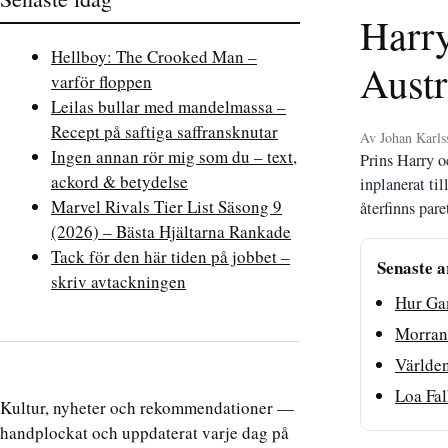
Harry
Hellboy: The Crooked Man –
Austr
varför floppen
Leilas bullar med mandelmassa –
Recept på saftiga saffransknutar
Av Johan Karls
Ingen annan rör mig som du – text,
Prins Harry 
ackord & betydelse
inplanerat ti
Marvel Rivals Tier List Säsong 9
återfinns pare
(2026) – Bästa Hjältarna Rankade
Tack för den här tiden på jobbet –
Senaste a
skriv avtackningen
Hur Ga
Morran 
Världen
Loa Fal
Kultur, nyheter och rekommendationer —
handplockat och uppdaterat varje dag på