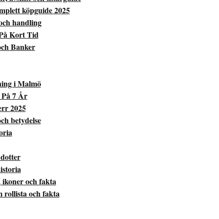
mplett köpguide 2025
 och handling
På Kort Tid
och Banker
ning i Malmö
 På 7 År
err 2025
ch betydelse
oria
 dotter
istoria
 ikoner och fakta
rollista och fakta