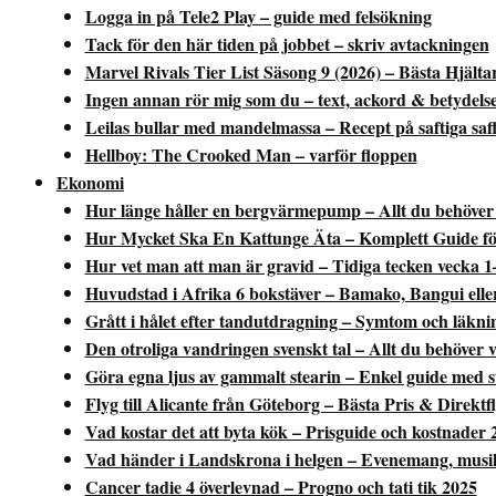
Logga in på Tele2 Play – guide med felsökning
Tack för den här tiden på jobbet – skriv avtackningen
Marvel Rivals Tier List Säsong 9 (2026) – Bästa Hjäl
Ingen annan rör mig som du – text, ackord & betydels
Leilas bullar med mandelmassa – Recept på saftiga sa
Hellboy: The Crooked Man – varför floppen
Ekonomi
Hur länge håller en bergvärmepump – Allt du behöver 
Hur Mycket Ska En Kattunge Äta – Komplett Guide fö
Hur vet man att man är gravid – Tidiga tecken vecka 1
Huvudstad i Afrika 6 bokstäver – Bamako, Bangui elle
Grått i hålet efter tandutdragning – Symtom och läkni
Den otroliga vandringen svenskt tal – Allt du behöver v
Göra egna ljus av gammalt stearin – Enkel guide med st
Flyg till Alicante från Göteborg – Bästa Pris & Direktf
Vad kostar det att byta kök – Prisguide och kostnader 
Vad händer i Landskrona i helgen – Evenemang, musi
Cancer tadie 4 överlevnad – Progno och tati tik 2025