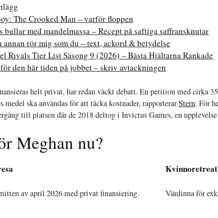
inlägg
boy: The Crooked Man – varför floppen
s bullar med mandelmassa – Recept på saftiga saffransknutar
 annan rör mig som du – text, ackord & betydelse
l Rivals Tier List Säsong 9 (2026) – Bästa Hjältarna Rankade
för den här tiden på jobbet – skriv avtackningen
nansieras helt privat, har redan väckt debatt. En petition med cirka 35
es medel ska användas för att täcka kostnader, rapporterar
Stern
. För h
ergång till platsen där de 2018 deltog i Invictus Games, en upplevel
ör Meghan nu?
resa
Kvinnoretreat
 mitten av april 2026 med privat finansiering.
Värdinna för exk