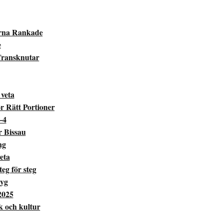
tarna Rankade
e
ffransknutar
veta
r Rätt Portioner
–4
r Bissau
ng
eta
eg för steg
lyg
2025
k och kultur