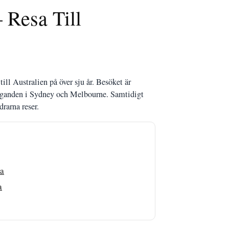
 Resa Till
ill Australien på över sju år. Besöket är
åtaganden i Sydney och Melbourne. Samtidigt
drarna reser.
ta
a