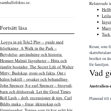
samhallsfokus.se.
Relaterade 
Hell
Leila
Ingen
Fortsätt läsa
Marve
Tack 
Logga in på Tele2 Play – guide med
Resan, som fi
felsökning
A Walk in the Park –
skattebetalar
Betydelse, användning och historia
besöket en åt
Hemnet Malmö lägenheter – Hitta och
för familjen.
jämför bostäder
The Secret Life of Walter
Vad g
Mitty: Budskap, ironi och fakta
Ont i
hälen baktill – orsaker och behandling
John Spencer, 8:e earl Spencer – biografi,
Australien-
barn och dödsorsak
Let the Good Times
Roll Lush – doft, recensioner & tips
Carl
Planerad till
Bildts maka – fruar, äktenskap och
förmögenhet
Toning som täcker grått hår