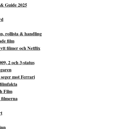
t & Guide 2025
rd
, rollista & handling
ade film
ytt filmer och Netflix
009, 2 och 3-status
ägaren
seger mot Ferrari
 filmfakta
h Film
 filmerna
rt
inn