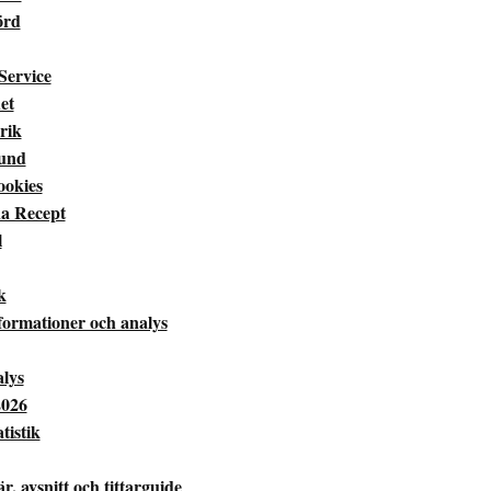
örd
Service
et
rik
Hund
ookies
a Recept
l
k
 formationer och analys
alys
2026
tistik
 avsnitt och tittarguide