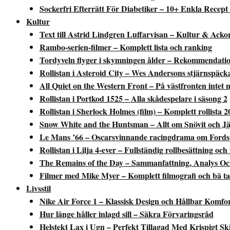
Sockerfri Efterrätt För Diabetiker – 10+ Enkla Recep
Kultur
Text till Astrid Lindgren Luffarvisan – Kultur & Acko
Rambo-serien-filmer – Komplett lista och ranking
Tordyveln flyger i skymningen ålder – Rekommendation
Rollistan i Asteroid City – Wes Andersons stjärnspäck
All Quiet on the Western Front – På västfronten intet n
Rollistan i Portkod 1525 – Alla skådespelare i säsong 2
Rollistan i Sherlock Holmes (film) – Komplett rollista 2
Snow White and the Huntsman – Allt om Snövit och J
Le Mans ’66 – Oscarsvinnande racingdrama om Fords 
Rollistan i Lilja 4-ever – Fullständig rollbesättning och
The Remains of the Day – Sammanfattning, Analys Oc
Filmer med Mike Myer – Komplett filmografi och bä ta
Livsstil
Nike Air Force 1 – Klassisk Design och Hållbar Komfo
Hur länge håller inlagd sill – Säkra Förvaringsråd
Helstekt Lax i Ugn – Perfekt Tillagad Med Krispigt Sk