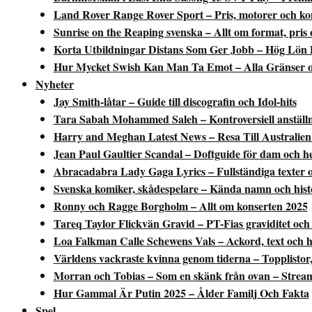
Land Rover Range Rover Sport – Pris, motorer och ko
Sunrise on the Reaping svenska – Allt om format, pris
Korta Utbildningar Distans Som Ger Jobb – Hög Lön 
Hur Mycket Swish Kan Man Ta Emot – Alla Gränser 
Nyheter
Jay Smith-låtar – Guide till discografin och Idol-hits
Tara Sabah Mohammed Saleh – Kontroversiell anställ
Harry and Meghan Latest News – Resa Till Australien
Jean Paul Gaultier Scandal – Doftguide för dam och h
Abracadabra Lady Gaga Lyrics – Fullständiga texter o
Svenska komiker, skådespelare – Kända namn och hist
Ronny och Ragge Borgholm – Allt om konserten 2025
Tareq Taylor Flickvän Gravid – PT-Fias graviditet och
Loa Falkman Calle Schewens Vals – Ackord, text och h
Världens vackraste kvinna genom tiderna – Topplistor,
Morran och Tobias – Som en skänk från ovan – Stream 
Hur Gammal Är Putin 2025 – Ålder Familj Och Fakta
Spel