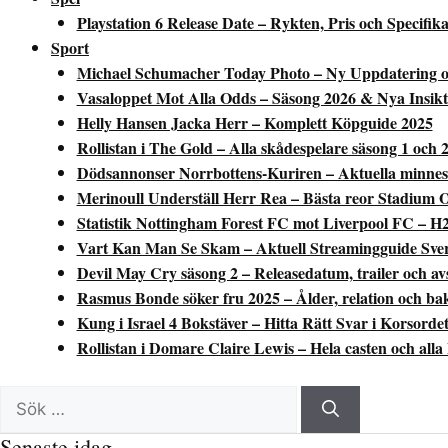
Playstation 6 Release Date – Rykten, Pris och Specifika
Sport
Michael Schumacher Today Photo – Ny Uppdatering 
Vasaloppet Mot Alla Odds – Säsong 2026 & Nya Insikt
Helly Hansen Jacka Herr – Komplett Köpguide 2025
Rollistan i The Gold – Alla skådespelare säsong 1 och 
Dödsannonser Norrbottens-Kuriren – Aktuella minnes
Merinoull Underställ Herr Rea – Bästa reor Stadium O
Statistik Nottingham Forest FC mot Liverpool FC – H2
Vart Kan Man Se Skam – Aktuell Streamingguide Sver
Devil May Cry säsong 2 – Releasedatum, trailer och avs
Rasmus Bonde söker fru 2025 – Ålder, relation och b
Kung i Israel 4 Bokstäver – Hitta Rätt Svar i Korsorde
Rollistan i Domare Claire Lewis – Hela casten och alla
Sök
efter:
Senaste idag