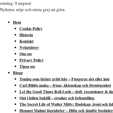
söndag, 9 augusti
Nyheter, nöje och nästa grej att göra.
Hem
Cookie Policy
Historia
Kontakt
Nyhetsbrev
Om oss
Privacy Policy
Tipsa oss
Blogg
Toning som täcker grått hår – Fungerar det eller inte
Carl Bildts maka – fruar, äktenskap och förmögenhet
Let the Good Times Roll Lush – doft, recensioner & ti
Ont i hälen baktill – orsaker och behandling
The Secret Life of Walter Mitty: Budskap, ironi och fa
Hemnet Malmö lägenheter – Hitta och jämför bostäder