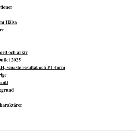
tioner
om Hälsa
er
2
ord och arkiv
utlet 2025
H, senaste resultat och PL-form
ige
nitt
akgrund
t
 karaktärer