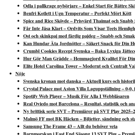
Odla i pallkrage nybörjare – Enkel Start för Bättre Sk
Benfri Kotlett i Ugn Temperatur – Perfekt Mört Kött
Spice and Rice Skövde – Prisvärd Thaimat och Snabb 
Får Inte Jäsa Klart – Ordvits Som Visar Teets Hemligh
Ost och skinkpaj med färdig pajdeg – Snabb och Smak
Kan Hundar Äta Jordnötter – Säkert Snack för Din 
Crumbl Cookies Recept Svenska – Baka Lyxiga Jättec
Hur Gör Man Grädde – Hemmagjord Kvalitet För Din
Elite Hotel Carolina Tower – Modernt och Centralt Va
Nöje
Svenska kronan mot danska – Aktuell kurs och histori
Crystal Palace mot Aston Villa Laguppställning – 0-0,
Spotify Web Player – Musik För Alla I Webbläsaren
Real Oviedo mot Barcelona – Resultat, statistik och an
Ny brittisk serie SVT – Premiärer på SVT Play 2025–
Malmö FF mot BK Häcken – Biljetter, sändning och sta
Samsung The Frame 43 – Allt du behöver veta
Barnmorskan i East End Säsong 13 SVT Play – Premiär,