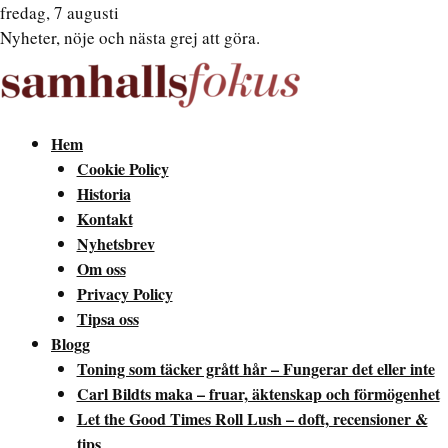
fredag, 7 augusti
Nyheter, nöje och nästa grej att göra.
Hem
Cookie Policy
Historia
Kontakt
Nyhetsbrev
Om oss
Privacy Policy
Tipsa oss
Blogg
Toning som täcker grått hår – Fungerar det eller inte
Carl Bildts maka – fruar, äktenskap och förmögenhet
Let the Good Times Roll Lush – doft, recensioner &
tips