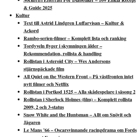
& Guide 2025
Kultur
Text till Astrid Lindgren Luffarvisan – Kultur &
Ackord
Rambo-serien-filmer – Komplett lista och ranking
Tordyveln flyger i skymningen ålder –
Rekommendation, rollista & handling
Rollistan i Asteroid City – Wes Andersons
stjärnspäckade film
All Quiet on the Western Front – På västfronten intet
nytt filmer och Netflix
Rollistan i Portkod 1525 – Alla skådespelare i säsong 2
Rollistan i Sherlock Holmes (film) – Komplett rollista
2009, 2 och 3-status
Snow White and the Huntsman – Allt om Snövit och
Jägaren
Le Mans ’66 – Oscarsvinnande racingdrama om Fords