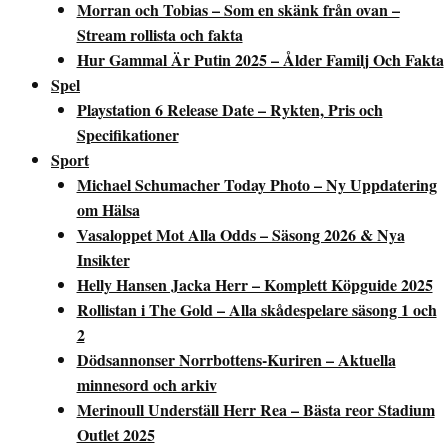
Morran och Tobias – Som en skänk från ovan –
Stream rollista och fakta
Hur Gammal Är Putin 2025 – Ålder Familj Och Fakta
Spel
Playstation 6 Release Date – Rykten, Pris och
Specifikationer
Sport
Michael Schumacher Today Photo – Ny Uppdatering
om Hälsa
Vasaloppet Mot Alla Odds – Säsong 2026 & Nya
Insikter
Helly Hansen Jacka Herr – Komplett Köpguide 2025
Rollistan i The Gold – Alla skådespelare säsong 1 och
2
Dödsannonser Norrbottens-Kuriren – Aktuella
minnesord och arkiv
Merinoull Underställ Herr Rea – Bästa reor Stadium
Outlet 2025