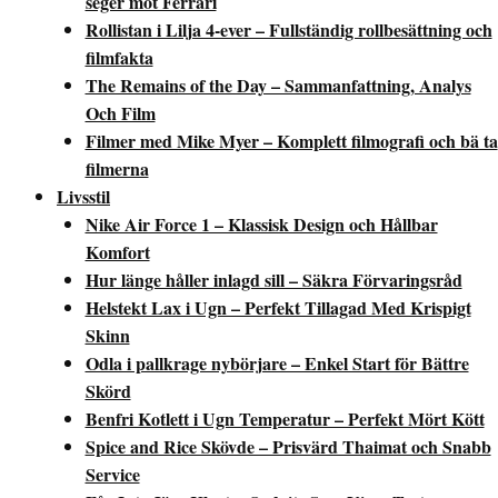
seger mot Ferrari
Rollistan i Lilja 4-ever – Fullständig rollbesättning och
filmfakta
The Remains of the Day – Sammanfattning, Analys
Och Film
Filmer med Mike Myer – Komplett filmografi och bä ta
filmerna
Livsstil
Nike Air Force 1 – Klassisk Design och Hållbar
Komfort
Hur länge håller inlagd sill – Säkra Förvaringsråd
Helstekt Lax i Ugn – Perfekt Tillagad Med Krispigt
Skinn
Odla i pallkrage nybörjare – Enkel Start för Bättre
Skörd
Benfri Kotlett i Ugn Temperatur – Perfekt Mört Kött
Spice and Rice Skövde – Prisvärd Thaimat och Snabb
Service