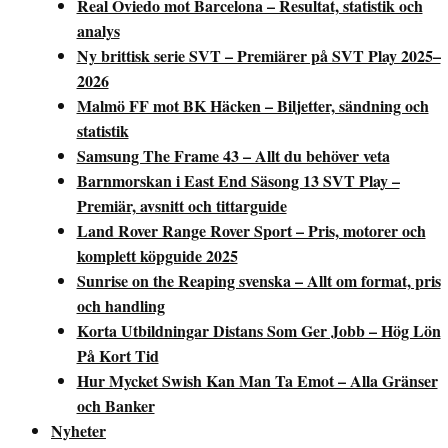
Real Oviedo mot Barcelona – Resultat, statistik och
analys
Ny brittisk serie SVT – Premiärer på SVT Play 2025–
2026
Malmö FF mot BK Häcken – Biljetter, sändning och
statistik
Samsung The Frame 43 – Allt du behöver veta
Barnmorskan i East End Säsong 13 SVT Play –
Premiär, avsnitt och tittarguide
Land Rover Range Rover Sport – Pris, motorer och
komplett köpguide 2025
Sunrise on the Reaping svenska – Allt om format, pris
och handling
Korta Utbildningar Distans Som Ger Jobb – Hög Lön
På Kort Tid
Hur Mycket Swish Kan Man Ta Emot – Alla Gränser
och Banker
Nyheter