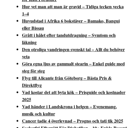
Hur vet man att man är gravid – Tidiga tecken vecka
1–4
Huvudstad i Afrika 6 bokstäver – Bamako, Bangui
eller Bissau
Grått i hålet efter tandutdragning – Symtom och
läkning
Den otroliga vandringen svenskt tal – Allt du behöver
veta
Göra egna ljus av gammalt stearin – Enkel guide med
steg för steg
Flyg till Alicante från Göteborg – Bästa Pris &
Direktflyg
Vad kostar det att byta kök – Prisguide och kostnader
2025
Vad händer i Landskrona i helgen – Evenemang,
musik och kultur
Cancer tadie 4 överlevnad – Progno och tati tik 2025
Sockerfri Efterrätt För Diabetiker – 10+ Enkla Recept