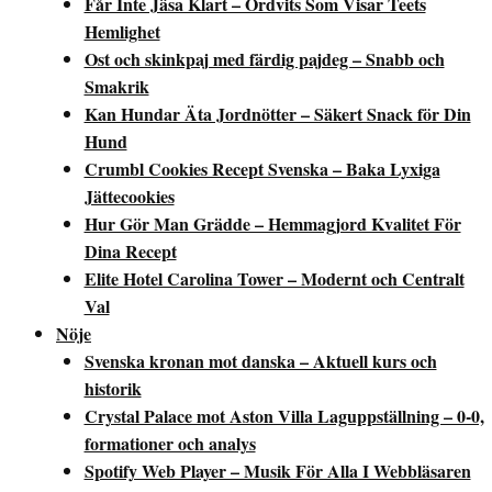
Får Inte Jäsa Klart – Ordvits Som Visar Teets
Hemlighet
Ost och skinkpaj med färdig pajdeg – Snabb och
Smakrik
Kan Hundar Äta Jordnötter – Säkert Snack för Din
Hund
Crumbl Cookies Recept Svenska – Baka Lyxiga
Jättecookies
Hur Gör Man Grädde – Hemmagjord Kvalitet För
Dina Recept
Elite Hotel Carolina Tower – Modernt och Centralt
Val
Nöje
Svenska kronan mot danska – Aktuell kurs och
historik
Crystal Palace mot Aston Villa Laguppställning – 0-0,
formationer och analys
Spotify Web Player – Musik För Alla I Webbläsaren