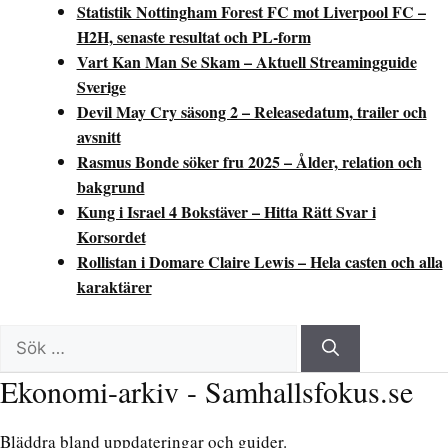
Statistik Nottingham Forest FC mot Liverpool FC –
H2H, senaste resultat och PL-form
Vart Kan Man Se Skam – Aktuell Streamingguide
Sverige
Devil May Cry säsong 2 – Releasedatum, trailer och
avsnitt
Rasmus Bonde söker fru 2025 – Ålder, relation och
bakgrund
Kung i Israel 4 Bokstäver – Hitta Rätt Svar i
Korsordet
Rollistan i Domare Claire Lewis – Hela casten och alla
karaktärer
Sök
efter:
Ekonomi-arkiv - Samhallsfokus.se
Bläddra bland uppdateringar och guider.