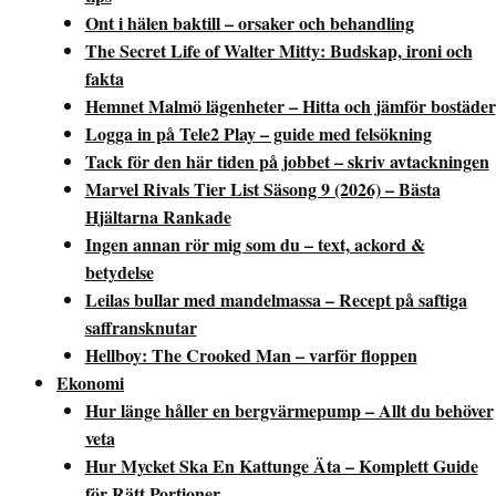
Ont i hälen baktill – orsaker och behandling
The Secret Life of Walter Mitty: Budskap, ironi och
fakta
Hemnet Malmö lägenheter – Hitta och jämför bostäder
Logga in på Tele2 Play – guide med felsökning
Tack för den här tiden på jobbet – skriv avtackningen
Marvel Rivals Tier List Säsong 9 (2026) – Bästa
Hjältarna Rankade
Ingen annan rör mig som du – text, ackord &
betydelse
Leilas bullar med mandelmassa – Recept på saftiga
saffransknutar
Hellboy: The Crooked Man – varför floppen
Ekonomi
Hur länge håller en bergvärmepump – Allt du behöver
veta
Hur Mycket Ska En Kattunge Äta – Komplett Guide
för Rätt Portioner