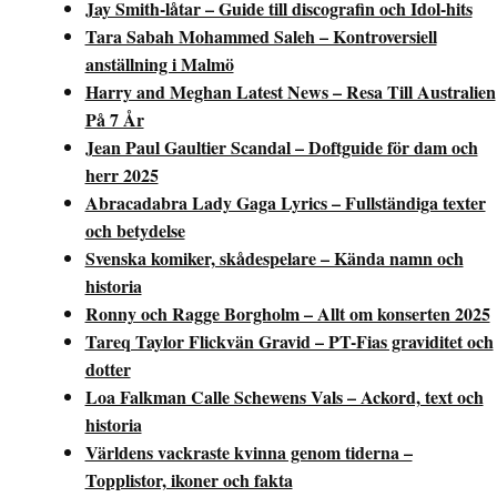
Jay Smith-låtar – Guide till discografin och Idol-hits
Tara Sabah Mohammed Saleh – Kontroversiell
anställning i Malmö
Harry and Meghan Latest News – Resa Till Australien
På 7 År
Jean Paul Gaultier Scandal – Doftguide för dam och
herr 2025
Abracadabra Lady Gaga Lyrics – Fullständiga texter
och betydelse
Svenska komiker, skådespelare – Kända namn och
historia
Ronny och Ragge Borgholm – Allt om konserten 2025
Tareq Taylor Flickvän Gravid – PT-Fias graviditet och
dotter
Loa Falkman Calle Schewens Vals – Ackord, text och
historia
Världens vackraste kvinna genom tiderna –
Topplistor, ikoner och fakta