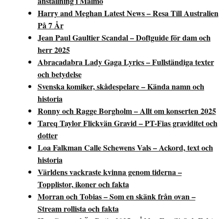
anställning i Malmö
Harry and Meghan Latest News – Resa Till Australien
På 7 År
Jean Paul Gaultier Scandal – Doftguide för dam och
herr 2025
Abracadabra Lady Gaga Lyrics – Fullständiga texter
och betydelse
Svenska komiker, skådespelare – Kända namn och
historia
Ronny och Ragge Borgholm – Allt om konserten 2025
Tareq Taylor Flickvän Gravid – PT-Fias graviditet och
dotter
Loa Falkman Calle Schewens Vals – Ackord, text och
historia
Världens vackraste kvinna genom tiderna –
Topplistor, ikoner och fakta
Morran och Tobias – Som en skänk från ovan –
Stream rollista och fakta