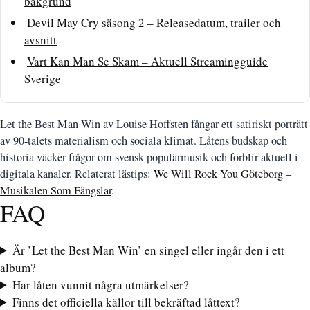
bakgrund
Devil May Cry säsong 2 – Releasedatum, trailer och
avsnitt
Vart Kan Man Se Skam – Aktuell Streamingguide
Sverige
Let the Best Man Win av Louise Hoffsten fångar ett satiriskt porträtt
av 90-talets materialism och sociala klimat. Låtens budskap och
historia väcker frågor om svensk populärmusik och förblir aktuell i
digitala kanaler. Relaterat lästips:
We Will Rock You Göteborg –
Musikalen Som Fängslar
.
FAQ
Är ’Let the Best Man Win’ en singel eller ingår den i ett
album?
Har låten vunnit några utmärkelser?
Finns det officiella källor till bekräftad låttext?