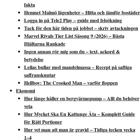
fakta
Hemnet Malmö lägenheter – Hitta och jämför bostäder
Logga in på Tele2 Play – guide med felsökning
Tack för den här tiden på jobbet – skriv avtackningen
Marvel Rivals Tier List Säsong 9 (2026) – Bästa
Hjältarna Rankade
Ingen annan rör mig som du – text, ackord &
betydelse
Leilas bullar med mandelmassa – Recept på saftiga
saffransknutar
Hellboy: The Crooked Man – varför floppen
Ekonomi
Hur länge håller en bergvärmepump – Allt du behöver
veta
Hur Mycket Ska En Kattunge Äta – Komplett Guide
för Rätt Portioner
Hur vet man att man är gravid – Tidiga tecken vecka
1–4