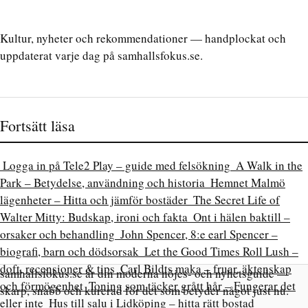
Kultur, nyheter och rekommendationer — handplockat och
uppdaterat varje dag på samhallsfokus.se.
Fortsätt läsa
Logga in på Tele2 Play – guide med felsökning
A Walk in the
Park – Betydelse, användning och historia
Hemnet Malmö
lägenheter – Hitta och jämför bostäder
The Secret Life of
Walter Mitty: Budskap, ironi och fakta
Ont i hälen baktill –
orsaker och behandling
John Spencer, 8:e earl Spencer –
biografi, barn och dödsorsak
Let the Good Times Roll Lush –
doft, recensioner & tips
Carl Bildts maka – fruar, äktenskap
samhallsfokus.se är din moderna nöjes- och nyhetsguide —
och förmögenhet
Toning som täcker grått hår – Fungerar det
skarp, snabb och kurerad för det som betyder något just nu.
eller inte
Hus till salu i Lidköping – hitta rätt bostad