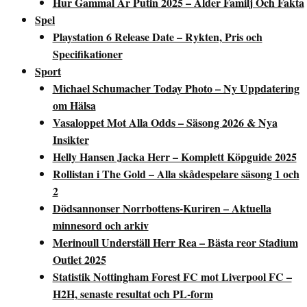
Hur Gammal Är Putin 2025 – Ålder Familj Och Fakta
Spel
Playstation 6 Release Date – Rykten, Pris och
Specifikationer
Sport
Michael Schumacher Today Photo – Ny Uppdatering
om Hälsa
Vasaloppet Mot Alla Odds – Säsong 2026 & Nya
Insikter
Helly Hansen Jacka Herr – Komplett Köpguide 2025
Rollistan i The Gold – Alla skådespelare säsong 1 och
2
Dödsannonser Norrbottens-Kuriren – Aktuella
minnesord och arkiv
Merinoull Underställ Herr Rea – Bästa reor Stadium
Outlet 2025
Statistik Nottingham Forest FC mot Liverpool FC –
H2H, senaste resultat och PL-form