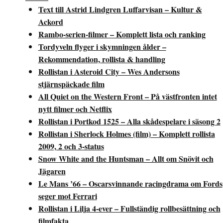
Text till Astrid Lindgren Luffarvisan – Kultur &
Ackord
Rambo-serien-filmer – Komplett lista och ranking
Tordyveln flyger i skymningen ålder –
Rekommendation, rollista & handling
Rollistan i Asteroid City – Wes Andersons
stjärnspäckade film
All Quiet on the Western Front – På västfronten intet
nytt filmer och Netflix
Rollistan i Portkod 1525 – Alla skådespelare i säsong 2
Rollistan i Sherlock Holmes (film) – Komplett rollista
2009, 2 och 3-status
Snow White and the Huntsman – Allt om Snövit och
Jägaren
Le Mans ’66 – Oscarsvinnande racingdrama om Fords
seger mot Ferrari
Rollistan i Lilja 4-ever – Fullständig rollbesättning och
filmfakta