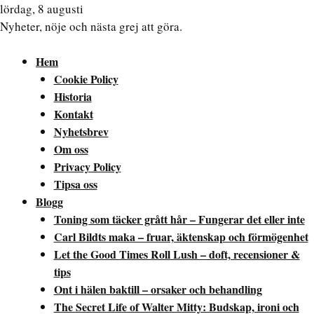
lördag, 8 augusti
Nyheter, nöje och nästa grej att göra.
Hem
Cookie Policy
Historia
Kontakt
Nyhetsbrev
Om oss
Privacy Policy
Tipsa oss
Blogg
Toning som täcker grått hår – Fungerar det eller inte
Carl Bildts maka – fruar, äktenskap och förmögenhet
Let the Good Times Roll Lush – doft, recensioner &
tips
Ont i hälen baktill – orsaker och behandling
The Secret Life of Walter Mitty: Budskap, ironi och