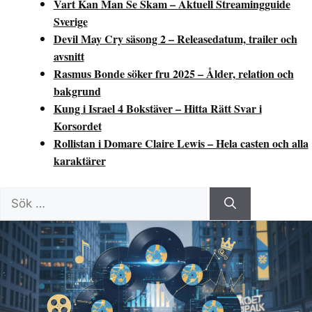
Vart Kan Man Se Skam – Aktuell Streamingguide
Sverige
Devil May Cry säsong 2 – Releasedatum, trailer och
avsnitt
Rasmus Bonde söker fru 2025 – Ålder, relation och
bakgrund
Kung i Israel 4 Bokstäver – Hitta Rätt Svar i
Korsordet
Rollistan i Domare Claire Lewis – Hela casten och alla
karaktärer
Sök
efter: