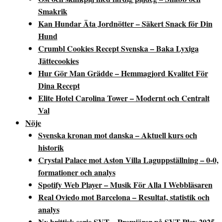
Smakrik
Kan Hundar Äta Jordnötter – Säkert Snack för Din
Hund
Crumbl Cookies Recept Svenska – Baka Lyxiga
Jättecookies
Hur Gör Man Grädde – Hemmagjord Kvalitet För
Dina Recept
Elite Hotel Carolina Tower – Modernt och Centralt
Val
Nöje
Svenska kronan mot danska – Aktuell kurs och
historik
Crystal Palace mot Aston Villa Laguppställning – 0-0,
formationer och analys
Spotify Web Player – Musik För Alla I Webbläsaren
Real Oviedo mot Barcelona – Resultat, statistik och
analys
Ny brittisk serie SVT – Premiärer på SVT Play 2025–