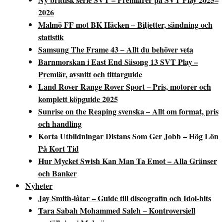
2026
Malmö FF mot BK Häcken – Biljetter, sändning och
statistik
Samsung The Frame 43 – Allt du behöver veta
Barnmorskan i East End Säsong 13 SVT Play –
Premiär, avsnitt och tittarguide
Land Rover Range Rover Sport – Pris, motorer och
komplett köpguide 2025
Sunrise on the Reaping svenska – Allt om format, pris
och handling
Korta Utbildningar Distans Som Ger Jobb – Hög Lön
På Kort Tid
Hur Mycket Swish Kan Man Ta Emot – Alla Gränser
och Banker
Nyheter
Jay Smith-låtar – Guide till discografin och Idol-hits
Tara Sabah Mohammed Saleh – Kontroversiell