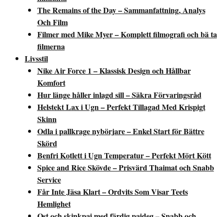
The Remains of the Day – Sammanfattning, Analys
Och Film
Filmer med Mike Myer – Komplett filmografi och bä ta
filmerna
Livsstil
Nike Air Force 1 – Klassisk Design och Hållbar
Komfort
Hur länge håller inlagd sill – Säkra Förvaringsråd
Helstekt Lax i Ugn – Perfekt Tillagad Med Krispigt
Skinn
Odla i pallkrage nybörjare – Enkel Start för Bättre
Skörd
Benfri Kotlett i Ugn Temperatur – Perfekt Mört Kött
Spice and Rice Skövde – Prisvärd Thaimat och Snabb
Service
Får Inte Jäsa Klart – Ordvits Som Visar Teets
Hemlighet
Ost och skinkpaj med färdig pajdeg – Snabb och