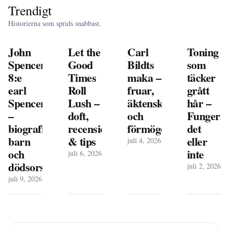
Trendigt
Historierna som sprids snabbast.
John
Let the
Carl
Toning
Spencer,
Good
Bildts
som
8:e
Times
maka –
täcker
earl
Roll
fruar,
grått
Spencer
Lush –
äktenskap
hår –
–
doft,
och
Fungera
biografi,
recensioner
förmögenhet
det
barn
& tips
eller
juli 4, 2026
och
inte
juli 6, 2026
dödsorsak
juli 2, 2026
juli 9, 2026