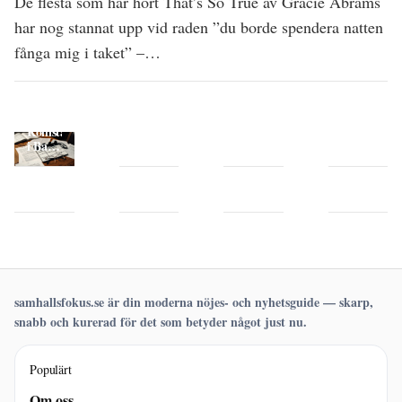
De flesta som har hört That’s So True av Gracie Abrams
har nog stannat upp vid raden ”du borde spendera natten
fånga mig i taket” –…
5,3 fot
Najell
p-T4
i cm –
SleepCarrier
fritt –
exakt
Volume
normalt
Rollistan
omvandling
2 –
värde
i Bad
och
mått,
och
Sisters
vanliga
tvätt
referensinte
– alla
SMS
Bo G.
Beauty
Ines
frågor
och
skådespelare
lån
Erikson
Style
de
säkerhet
och
utan
–
Västra
Ramon
karaktärer
UC –
biografi,
Hamngatan
ålder
Jämför
ålder,
–
– allt
villkor
familj,
priser
om
&
böcker
&
Brad
räntor
och
öppettider
Pitts
TV-
flickvän
samhallsfokus.se är din moderna nöjes- och nyhetsguide — skarp,
program
snabb och kurerad för det som betyder något just nu.
Populärt
Om oss