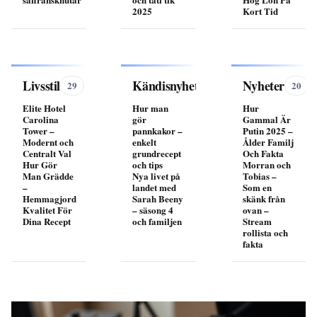
2025
Kort Tid
Livsstil
Kändisnyheter
Nyheter
29
20
20
Elite Hotel
Hur man
Hur
Carolina
gör
Gammal Är
Tower –
pannkakor –
Putin 2025 –
Modernt och
enkelt
Ålder Familj
Centralt Val
grundrecept
Och Fakta
Hur Gör
och tips
Morran och
Man Grädde
Nya livet på
Tobias –
–
landet med
Som en
Hemmagjord
Sarah Beeny
skänk från
Kvalitet För
– säsong 4
ovan –
Dina Recept
och familjen
Stream
rollista och
fakta