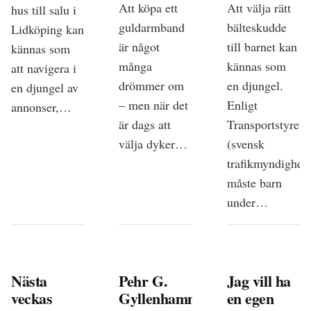
Att köpa ett
Att välja rätt
hus till salu i
guldarmband
bälteskudde
Lidköping kan
är något
till barnet kan
kännas som
många
kännas som
att navigera i
drömmer om
en djungel.
en djungel av
– men när det
Enligt
annonser,…
är dags att
Transportstyrels
välja dyker…
(svensk
trafikmyndighet)
måste barn
under…
Nästa
Pehr G.
Jag vill ha
veckas
Gyllenhammar
en egen