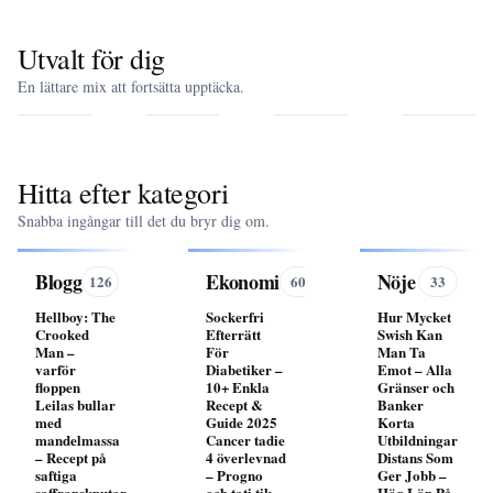
Utvalt för dig
Leilas
The
Ingen
Pehr
En lättare mix att fortsätta upptäcka.
bullar
Secret
annan
G.
med
Life of
rör
Gyllenham
mandelmassa
Walter
mig
–
–
Mitty:
som
pappa
Recept
Budskap,
du –
vid
på
ironi
text,
81,
Hitta efter kategori
saftiga
och
ackord
förmögenhe
saffransknutar
fakta
&
och
Snabba ingångar till det du bryr dig om.
betydelse
arv
Blogg
Ekonomi
Nöje
126
60
33
Hellboy: The
Sockerfri
Hur Mycket
Crooked
Efterrätt
Swish Kan
Man –
För
Man Ta
varför
Diabetiker –
Emot – Alla
floppen
10+ Enkla
Gränser och
Leilas bullar
Recept &
Banker
med
Guide 2025
Korta
mandelmassa
Cancer tadie
Utbildningar
– Recept på
4 överlevnad
Distans Som
saftiga
– Progno
Ger Jobb –
saffransknutar
och tati tik
Hög Lön På