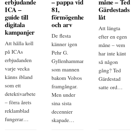
erbjudande
– pappa vid
måne – Ted
ICA –
81,
Gärdestads
guide till
förmögenhet
låt
digitala
och arv
Att längta
kampanjer
De flesta
efter en egen
Att hålla koll
känner igen
måne – vem
på ICAs
Pehr G.
har inte känt
erbjudanden
Gyllenhammar
så någon
varje vecka
som mannen
gång? Ted
känns ibland
bakom Volvos
Gärdestad
som ett
framgångar.
satte ord…
detektivarbete
Men under
– förra årets
sina sista
reklamblad
decennier
fungerar…
skapade…