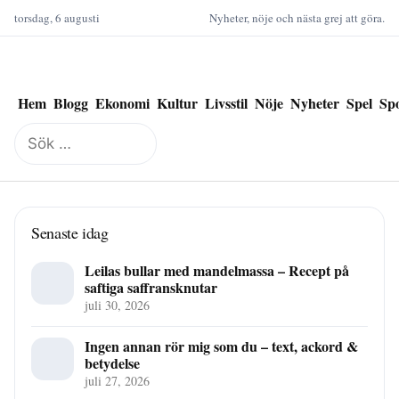
torsdag, 6 augusti
Nyheter, nöje och nästa grej att göra.
Hem
Blogg
Ekonomi
Kultur
Livsstil
Nöje
Nyheter
Spel
Sp
Sök
efter:
Senaste idag
Leilas bullar med mandelmassa – Recept på
saftiga saffransknutar
juli 30, 2026
Ingen annan rör mig som du – text, ackord &
betydelse
juli 27, 2026