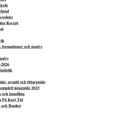
akrik
 Hund
cookies
ina Recept
al
rik
, formationer och analys
nalys
–2026
atistik
r, avsnitt och tittarguide
komplett köpguide 2025
s och handling
n På Kort Tid
 och Banker