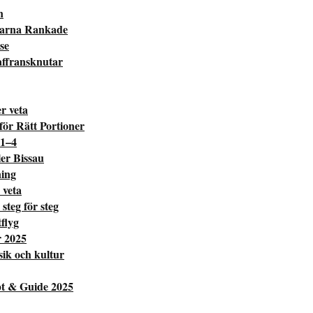
n
ltarna Rankade
se
affransknutar
r veta
ör Rätt Portioner
 1–4
er Bissau
ning
 veta
steg för steg
tflyg
r 2025
ik och kultur
pt & Guide 2025