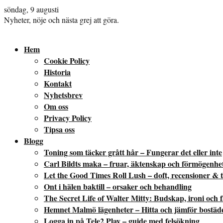
söndag, 9 augusti
Nyheter, nöje och nästa grej att göra.
Hem
Cookie Policy
Historia
Kontakt
Nyhetsbrev
Om oss
Privacy Policy
Tipsa oss
Blogg
Toning som täcker grått hår – Fungerar det eller inte
Carl Bildts maka – fruar, äktenskap och förmögenhe
Let the Good Times Roll Lush – doft, recensioner & t
Ont i hälen baktill – orsaker och behandling
The Secret Life of Walter Mitty: Budskap, ironi och 
Hemnet Malmö lägenheter – Hitta och jämför bostäd
Logga in på Tele2 Play – guide med felsökning