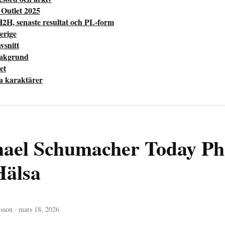
 Outlet 2025
H2H, senaste resultat och PL-form
erige
vsnitt
bakgrund
et
la karaktärer
ael Schumacher Today Ph
Hälsa
sson · mars 18, 2026