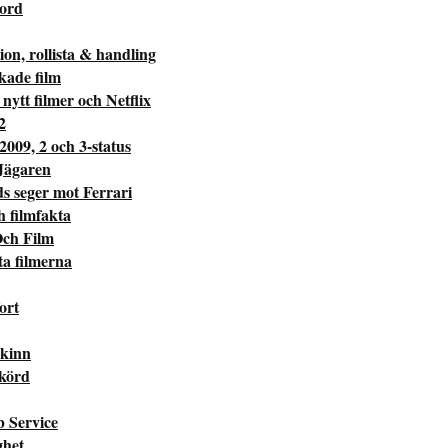
kord
on, rollista & handling
kade film
nytt filmer och Netflix
2
 2009, 2 och 3-status
Jägaren
 seger mot Ferrari
ch filmfakta
Och Film
ta filmerna
ort
Skinn
Skörd
b Service
ghet