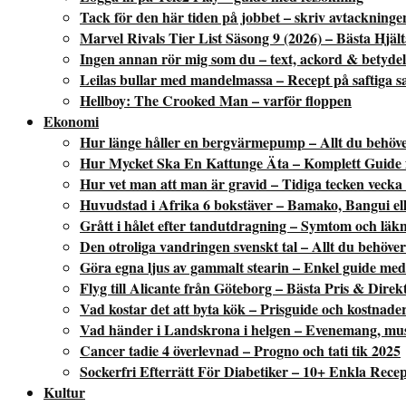
Tack för den här tiden på jobbet – skriv avtackninge
Marvel Rivals Tier List Säsong 9 (2026) – Bästa Hjä
Ingen annan rör mig som du – text, ackord & betydel
Leilas bullar med mandelmassa – Recept på saftiga s
Hellboy: The Crooked Man – varför floppen
Ekonomi
Hur länge håller en bergvärmepump – Allt du behöve
Hur Mycket Ska En Kattunge Äta – Komplett Guide f
Hur vet man att man är gravid – Tidiga tecken vecka
Huvudstad i Afrika 6 bokstäver – Bamako, Bangui ell
Grått i hålet efter tandutdragning – Symtom och läk
Den otroliga vandringen svenskt tal – Allt du behöver
Göra egna ljus av gammalt stearin – Enkel guide med 
Flyg till Alicante från Göteborg – Bästa Pris & Direk
Vad kostar det att byta kök – Prisguide och kostnade
Vad händer i Landskrona i helgen – Evenemang, mus
Cancer tadie 4 överlevnad – Progno och tati tik 2025
Sockerfri Efterrätt För Diabetiker – 10+ Enkla Rece
Kultur