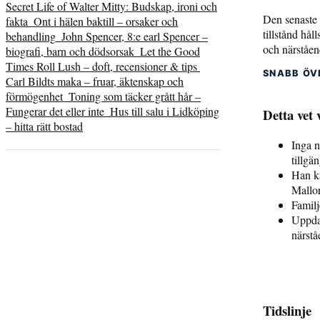
Secret Life of Walter Mitty: Budskap, ironi och
Den senaste 
fakta
Ont i hälen baktill – orsaker och
tillstånd hål
behandling
John Spencer, 8:e earl Spencer –
och närståen
biografi, barn och dödsorsak
Let the Good
Times Roll Lush – doft, recensioner & tips
SNABB ÖV
Carl Bildts maka – fruar, äktenskap och
förmögenhet
Toning som täcker grått hår –
Fungerar det eller inte
Hus till salu i Lidköping
Detta vet 
– hitta rätt bostad
Inga n
tillgän
Han ka
Mallor
Familj
Uppda
närstå
Tidslinje