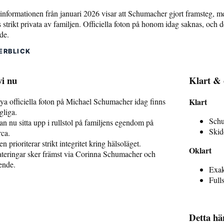
informationen från januari 2026 visar att Schumacher gjort framsteg, m
ls strikt privata av familjen. Officiella foton på honom idag saknas, och
de.
ERBLICK
vi nu
Klart & 
ya officiella foton på Michael Schumacher idag finns
Klart
gliga.
Schu
n nu sitta upp i rullstol på familjens egendom på
Skid
ca.
en prioriterar strikt integritet kring hälsoläget.
Oklart
teringar sker främst via Corinna Schumacher och
ende.
Exakt
Full
Detta hä