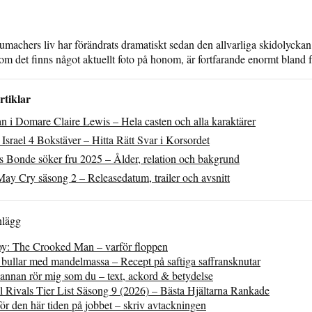
machers liv har förändrats dramatiskt sedan den allvarliga skidolyckan
 om det finns något aktuellt foto på honom, är fortfarande enormt bland 
rtiklar
an i Domare Claire Lewis – Hela casten och alla karaktärer
Israel 4 Bokstäver – Hitta Rätt Svar i Korsordet
 Bonde söker fru 2025 – Ålder, relation och bakgrund
May Cry säsong 2 – Releasedatum, trailer och avsnitt
nlägg
oy: The Crooked Man – varför floppen
 bullar med mandelmassa – Recept på saftiga saffransknutar
annan rör mig som du – text, ackord & betydelse
 Rivals Tier List Säsong 9 (2026) – Bästa Hjältarna Rankade
ör den här tiden på jobbet – skriv avtackningen