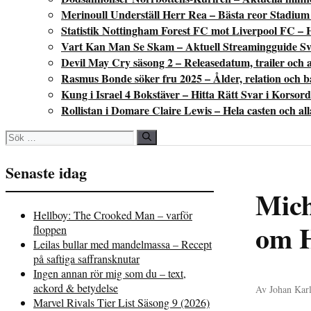
Merinoull Underställ Herr Rea – Bästa reor Stadium
Statistik Nottingham Forest FC mot Liverpool FC – 
Vart Kan Man Se Skam – Aktuell Streamingguide Sv
Devil May Cry säsong 2 – Releasedatum, trailer och a
Rasmus Bonde söker fru 2025 – Ålder, relation och 
Kung i Israel 4 Bokstäver – Hitta Rätt Svar i Korsord
Rollistan i Domare Claire Lewis – Hela casten och al
Sök
efter:
Senaste idag
Mich
Hellboy: The Crooked Man – varför
om 
floppen
Leilas bullar med mandelmassa – Recept
på saftiga saffransknutar
Ingen annan rör mig som du – text,
ackord & betydelse
Av Johan Karl
Marvel Rivals Tier List Säsong 9 (2026)