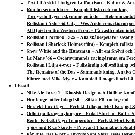
Text till Astrid Lindgren Luffarvisan – Kultur & Ac
Rambo-serien-filmer – Komplett lista och ranking
Tordyveln flyger i skymningen ålder – Rekommendati
Rollistan i Asteroid City – Wes Andersons stjärnspäc
All Quiet on the Western Front – På västfronten intet 
Rollistan i Portkod 1525 – Alla skådespelare i säsong 
Rollistan i Sherlock Holmes (film) – Komplett rollista
Snow White and the Huntsman – Allt om Snövit och 
Le Mans ’66 – Oscarsvinnande racingdrama om Fords
Rollistan i Lilja 4-ever – Fullständig rollbesättning o
The Remains of the Day – Sammanfattning, Analys 
Filmer med Mike Myer – Komplett filmografi och bä 
Livsstil
Nike Air Force 1 – Klassisk Design och Hållbar Komf
Hur länge håller inlagd sill – Säkra Förvaringsråd
Helstekt Lax i Ugn – Perfekt Tillagad Med Krispigt 
Odla i pallkrage nybörjare – Enkel Start för Bättre 
Benfri Kotlett i Ugn Temperatur – Perfekt Mört Kött
Spice and Rice Skövde – Prisvärd Thaimat och Snab
Får Inte Jäsa Klart – Ordvits Som Visar Teets Hemli