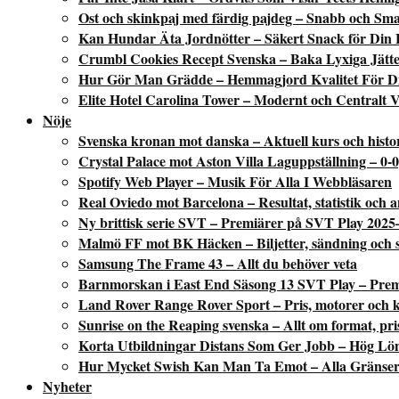
Ost och skinkpaj med färdig pajdeg – Snabb och Sm
Kan Hundar Äta Jordnötter – Säkert Snack för Din
Crumbl Cookies Recept Svenska – Baka Lyxiga Jätte
Hur Gör Man Grädde – Hemmagjord Kvalitet För D
Elite Hotel Carolina Tower – Modernt och Centralt V
Nöje
Svenska kronan mot danska – Aktuell kurs och histo
Crystal Palace mot Aston Villa Laguppställning – 0-0
Spotify Web Player – Musik För Alla I Webbläsaren
Real Oviedo mot Barcelona – Resultat, statistik och a
Ny brittisk serie SVT – Premiärer på SVT Play 2025
Malmö FF mot BK Häcken – Biljetter, sändning och st
Samsung The Frame 43 – Allt du behöver veta
Barnmorskan i East End Säsong 13 SVT Play – Premiä
Land Rover Range Rover Sport – Pris, motorer och 
Sunrise on the Reaping svenska – Allt om format, pri
Korta Utbildningar Distans Som Ger Jobb – Hög Lö
Hur Mycket Swish Kan Man Ta Emot – Alla Gränser
Nyheter