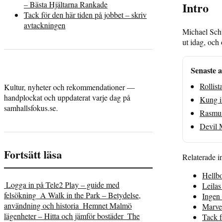
Intro
– Bästa Hjältarna Rankade
Tack för den här tiden på jobbet – skriv
avtackningen
Michael Schu
ut idag, och
Senaste a
Rollist
Kultur, nyheter och rekommendationer —
handplockat och uppdaterat varje dag på
Kung i 
samhallsfokus.se.
Rasmus
Devil 
Fortsätt läsa
Relaterade i
Hellb
Logga in på Tele2 Play – guide med
Leilas
felsökning
A Walk in the Park – Betydelse,
Ingen 
användning och historia
Hemnet Malmö
Marvel
lägenheter – Hitta och jämför bostäder
The
Tack f