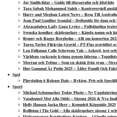
Jay Smith-låtar – Guide till discografin och Idol-hits
Tara Sabah Mohammed Saleh – Kontroversiell anstäl
Harry and Meghan Latest News – Resa Till Australi
Jean Paul Gaultier Scandal – Doftguide för dam och
Abracadabra Lady Gaga Lyrics – Fullständiga texter
Svenska komiker, skådespelare – Kända namn och his
Ronny och Ragge Borgholm – Allt om konserten 202
Tareq Taylor Flickvän Gravid – PT-Fias graviditet oc
Loa Falkman Calle Schewens Vals – Ackord, text och 
Världens vackraste kvinna genom tiderna – Topplisto
Morran och Tobias – Som en skänk från ovan – Stream
Hur Gammal Är Putin 2025 – Ålder Familj Och Fakt
Spel
Playstation 6 Release Date – Rykten, Pris och Specifi
Sport
Michael Schumacher Today Photo – Ny Uppdatering
Vasaloppet Mot Alla Odds – Säsong 2026 & Nya Insi
Helly Hansen Jacka Herr – Komplett Köpguide 2025
Rollistan i The Gold – Alla skådespelare säsong 1 och
Dödsannonser Norrbottens-Kuriren – Aktuella minn