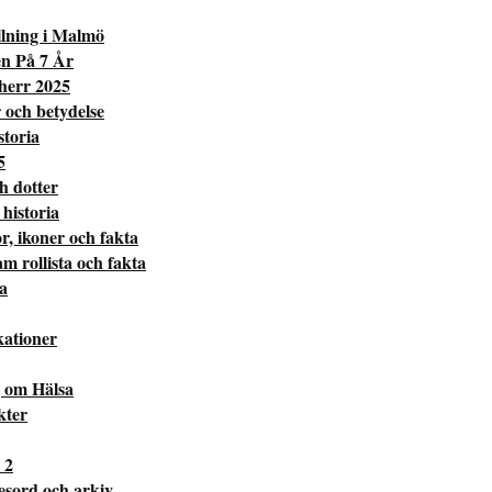
lning i Malmö
en På 7 År
 herr 2025
 och betydelse
toria
5
h dotter
historia
r, ikoner och fakta
 rollista och fakta
a
kationer
 om Hälsa
kter
 2
esord och arkiv