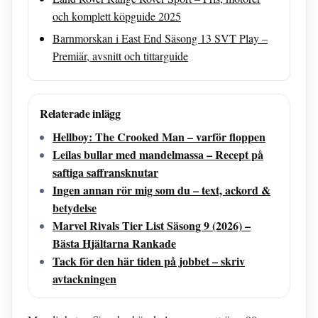
och komplett köpguide 2025
Barnmorskan i East End Säsong 13 SVT Play –
Premiär, avsnitt och tittarguide
Relaterade inlägg
Hellboy: The Crooked Man – varför floppen
Leilas bullar med mandelmassa – Recept på
saftiga saffransknutar
Ingen annan rör mig som du – text, ackord &
betydelse
Marvel Rivals Tier List Säsong 9 (2026) –
Bästa Hjältarna Rankade
Tack för den här tiden på jobbet – skriv
avtackningen