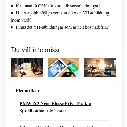
Kan man få CSN för korta distansutbildningar?
Hur ser jobbmöjligheterna ut efter en YH-utbildning
inom vård?
Finns det YH-utbildningar som är helt kostnadsfria?
Jem och Fix
Rollistan i
Donald
Olofström –
Bonde söker
Trump Truth
Du vill inte missa
Öppettider,
fru – Fakta,
Social –
adress och
Deltagare &
Plattformen
erbjudanden
Tidslinje
efter Twitter-
bannlysningen
Rollistan i
Hur Mycket
Cancer tadie 4
Bröllop,
Swish Kan
överlevnad –
Begravning
Man Ta Emot
Progno och
och Dop –
– Alla
tati tik 2025
Skådespelare i
Gränser och
film och serie
Banker
Fler artiklar
BMW iX3 Neue Klasse Pris – Exakta
Specifikationer & Tester