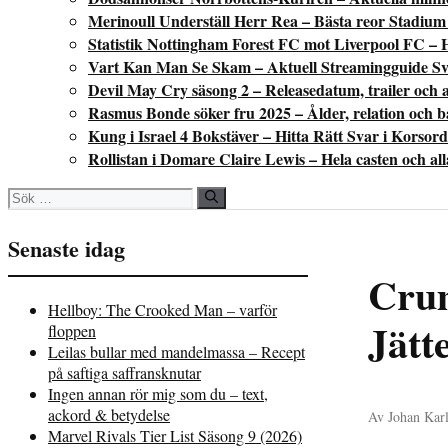
Merinoull Underställ Herr Rea – Bästa reor Stadium
Statistik Nottingham Forest FC mot Liverpool FC – 
Vart Kan Man Se Skam – Aktuell Streamingguide Sv
Devil May Cry säsong 2 – Releasedatum, trailer och a
Rasmus Bonde söker fru 2025 – Ålder, relation och 
Kung i Israel 4 Bokstäver – Hitta Rätt Svar i Korsord
Rollistan i Domare Claire Lewis – Hela casten och al
Sök
efter:
Senaste idag
Crum
Hellboy: The Crooked Man – varför
Jätt
floppen
Leilas bullar med mandelmassa – Recept
på saftiga saffransknutar
Ingen annan rör mig som du – text,
ackord & betydelse
Av Johan Karl
Marvel Rivals Tier List Säsong 9 (2026)