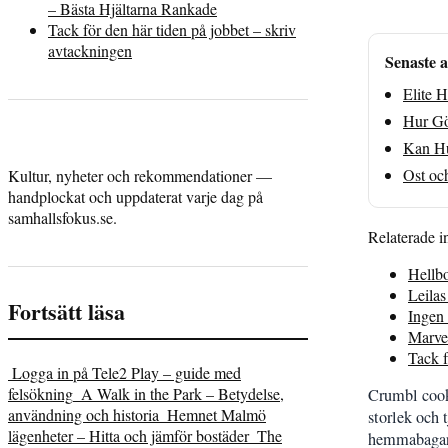
– Bästa Hjältarna Rankade
Tack för den här tiden på jobbet – skriv
avtackningen
Senaste a
Elite 
Hur Gö
Kan Hu
Ost oc
Kultur, nyheter och rekommendationer —
handplockat och uppdaterat varje dag på
samhallsfokus.se.
Relaterade i
Hellb
Leilas
Fortsätt läsa
Ingen 
Marvel
Tack f
Logga in på Tele2 Play – guide med
felsökning
A Walk in the Park – Betydelse,
Crumbl cooki
användning och historia
Hemnet Malmö
storlek och 
lägenheter – Hitta och jämför bostäder
The
hemmabagar