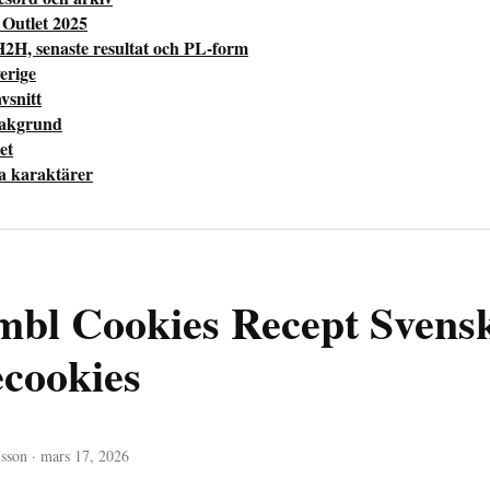
 Outlet 2025
H2H, senaste resultat och PL-form
erige
vsnitt
bakgrund
et
la karaktärer
bl Cookies Recept Svens
ecookies
sson · mars 17, 2026