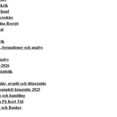
akrik
 Hund
cookies
ina Recept
al
rik
, formationer och analys
nalys
–2026
atistik
r, avsnitt och tittarguide
komplett köpguide 2025
s och handling
n På Kort Tid
 och Banker