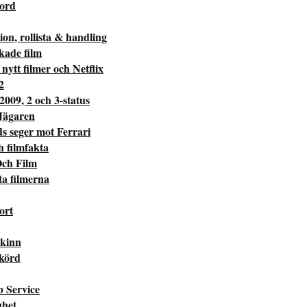
kord
on, rollista & handling
kade film
nytt filmer och Netflix
2
 2009, 2 och 3-status
Jägaren
 seger mot Ferrari
ch filmfakta
Och Film
ta filmerna
ort
Skinn
Skörd
b Service
ghet