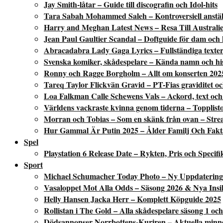
Jay Smith-låtar – Guide till discografin och Idol-hits
Tara Sabah Mohammed Saleh – Kontroversiell anstäl
Harry and Meghan Latest News – Resa Till Australi
Jean Paul Gaultier Scandal – Doftguide för dam och
Abracadabra Lady Gaga Lyrics – Fullständiga texter
Svenska komiker, skådespelare – Kända namn och his
Ronny och Ragge Borgholm – Allt om konserten 202
Tareq Taylor Flickvän Gravid – PT-Fias graviditet oc
Loa Falkman Calle Schewens Vals – Ackord, text och 
Världens vackraste kvinna genom tiderna – Topplisto
Morran och Tobias – Som en skänk från ovan – Stream
Hur Gammal Är Putin 2025 – Ålder Familj Och Fakt
Spel
Playstation 6 Release Date – Rykten, Pris och Specifi
Sport
Michael Schumacher Today Photo – Ny Uppdatering
Vasaloppet Mot Alla Odds – Säsong 2026 & Nya Insi
Helly Hansen Jacka Herr – Komplett Köpguide 2025
Rollistan i The Gold – Alla skådespelare säsong 1 och
Dödsannonser Norrbottens-Kuriren – Aktuella minn