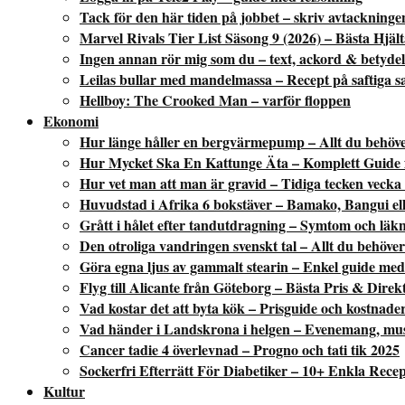
Tack för den här tiden på jobbet – skriv avtackninge
Marvel Rivals Tier List Säsong 9 (2026) – Bästa Hjä
Ingen annan rör mig som du – text, ackord & betydel
Leilas bullar med mandelmassa – Recept på saftiga s
Hellboy: The Crooked Man – varför floppen
Ekonomi
Hur länge håller en bergvärmepump – Allt du behöve
Hur Mycket Ska En Kattunge Äta – Komplett Guide f
Hur vet man att man är gravid – Tidiga tecken vecka
Huvudstad i Afrika 6 bokstäver – Bamako, Bangui ell
Grått i hålet efter tandutdragning – Symtom och läk
Den otroliga vandringen svenskt tal – Allt du behöver
Göra egna ljus av gammalt stearin – Enkel guide med 
Flyg till Alicante från Göteborg – Bästa Pris & Direk
Vad kostar det att byta kök – Prisguide och kostnade
Vad händer i Landskrona i helgen – Evenemang, mus
Cancer tadie 4 överlevnad – Progno och tati tik 2025
Sockerfri Efterrätt För Diabetiker – 10+ Enkla Rece
Kultur