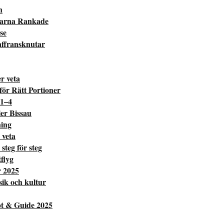
n
ltarna Rankade
se
affransknutar
r veta
ör Rätt Portioner
 1–4
er Bissau
ning
 veta
steg för steg
tflyg
r 2025
ik och kultur
pt & Guide 2025