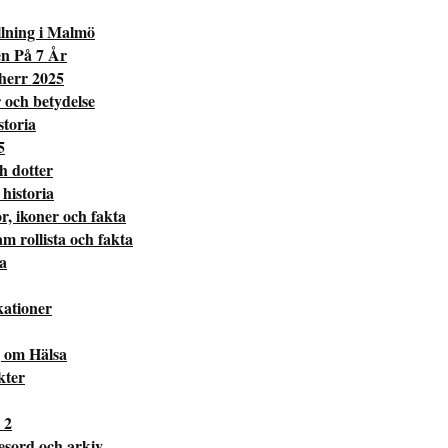
lning i Malmö
en På 7 År
 herr 2025
 och betydelse
toria
5
h dotter
historia
r, ikoner och fakta
 rollista och fakta
a
kationer
 om Hälsa
kter
 2
esord och arkiv