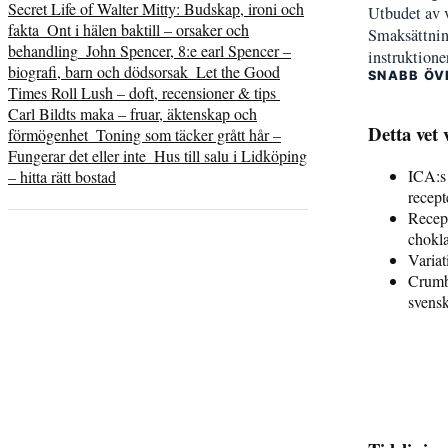
Secret Life of Walter Mitty: Budskap, ironi och
Utbudet av v
fakta
Ont i hälen baktill – orsaker och
Smaksättning
behandling
John Spencer, 8:e earl Spencer –
instruktione
biografi, barn och dödsorsak
Let the Good
SNABB ÖV
Times Roll Lush – doft, recensioner & tips
Carl Bildts maka – fruar, äktenskap och
Detta vet 
förmögenhet
Toning som täcker grått hår –
Fungerar det eller inte
Hus till salu i Lidköping
ICA:s 
– hitta rätt bostad
recept
Recept
chokl
Variat
Crumbl
svensk