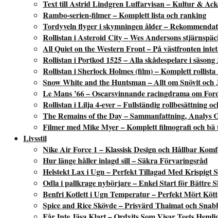
Text till Astrid Lindgren Luffarvisan – Kultur & Ac
Rambo-serien-filmer – Komplett lista och ranking
Tordyveln flyger i skymningen ålder – Rekommendati
Rollistan i Asteroid City – Wes Andersons stjärnspäc
All Quiet on the Western Front – På västfronten intet 
Rollistan i Portkod 1525 – Alla skådespelare i säsong 
Rollistan i Sherlock Holmes (film) – Komplett rollista
Snow White and the Huntsman – Allt om Snövit och 
Le Mans ’66 – Oscarsvinnande racingdrama om Fords
Rollistan i Lilja 4-ever – Fullständig rollbesättning o
The Remains of the Day – Sammanfattning, Analys 
Filmer med Mike Myer – Komplett filmografi och bä 
Livsstil
Nike Air Force 1 – Klassisk Design och Hållbar Komf
Hur länge håller inlagd sill – Säkra Förvaringsråd
Helstekt Lax i Ugn – Perfekt Tillagad Med Krispigt 
Odla i pallkrage nybörjare – Enkel Start för Bättre 
Benfri Kotlett i Ugn Temperatur – Perfekt Mört Kött
Spice and Rice Skövde – Prisvärd Thaimat och Snab
Får Inte Jäsa Klart – Ordvits Som Visar Teets Hemli