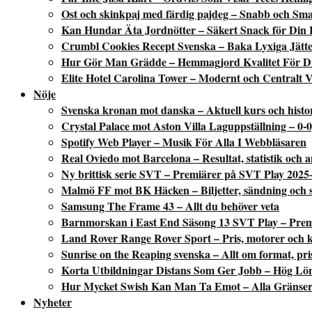
Ost och skinkpaj med färdig pajdeg – Snabb och Sm
Kan Hundar Äta Jordnötter – Säkert Snack för Din
Crumbl Cookies Recept Svenska – Baka Lyxiga Jätte
Hur Gör Man Grädde – Hemmagjord Kvalitet För D
Elite Hotel Carolina Tower – Modernt och Centralt V
Nöje
Svenska kronan mot danska – Aktuell kurs och histo
Crystal Palace mot Aston Villa Laguppställning – 0-0
Spotify Web Player – Musik För Alla I Webbläsaren
Real Oviedo mot Barcelona – Resultat, statistik och a
Ny brittisk serie SVT – Premiärer på SVT Play 2025
Malmö FF mot BK Häcken – Biljetter, sändning och st
Samsung The Frame 43 – Allt du behöver veta
Barnmorskan i East End Säsong 13 SVT Play – Premiä
Land Rover Range Rover Sport – Pris, motorer och 
Sunrise on the Reaping svenska – Allt om format, pri
Korta Utbildningar Distans Som Ger Jobb – Hög Lö
Hur Mycket Swish Kan Man Ta Emot – Alla Gränser
Nyheter