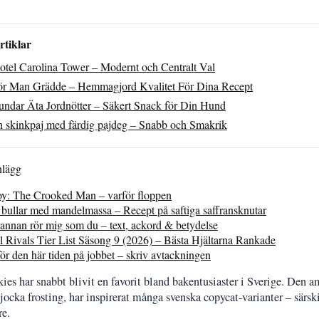
rtiklar
Hotel Carolina Tower – Modernt och Centralt Val
r Man Grädde – Hemmagjord Kvalitet För Dina Recept
ndar Äta Jordnötter – Säkert Snack för Din Hund
h skinkpaj med färdig pajdeg – Snabb och Smakrik
nlägg
oy: The Crooked Man – varför floppen
 bullar med mandelmassa – Recept på saftiga saffransknutar
annan rör mig som du – text, ackord & betydelse
 Rivals Tier List Säsong 9 (2026) – Bästa Hjältarna Rankade
ör den här tiden på jobbet – skriv avtackningen
es har snabbt blivit en favorit bland bakentusiaster i Sverige. Den a
tjocka frosting, har inspirerat många svenska copycat-varianter – särskil
e.