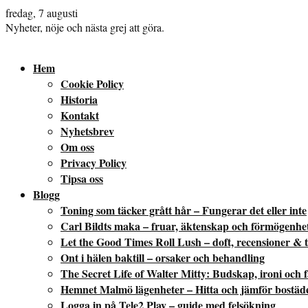
fredag, 7 augusti
Nyheter, nöje och nästa grej att göra.
Hem
Cookie Policy
Historia
Kontakt
Nyhetsbrev
Om oss
Privacy Policy
Tipsa oss
Blogg
Toning som täcker grått hår – Fungerar det eller inte
Carl Bildts maka – fruar, äktenskap och förmögenhe
Let the Good Times Roll Lush – doft, recensioner & t
Ont i hälen baktill – orsaker och behandling
The Secret Life of Walter Mitty: Budskap, ironi och 
Hemnet Malmö lägenheter – Hitta och jämför bostäd
Logga in på Tele2 Play – guide med felsökning