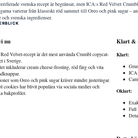
erifierade svenska recept är begränsat, men ICA:s Red Velvet Crumbl
arna varierar från klassiskt röd sammet till Oreo och pink sugar – 
r och svenska ingredienser.
ERBLICK
vi nu
Klart & 
Red Velvet-recept är det mest använda Crumbl copycat-
Klart:
et i Sverige.
Grun
et inkluderar cream cheese-frosting, röd färg och vita
ICA:s
adknappar.
Cami
ioner som Oreo och pink sugar kräver mindre justeringar.
 cookies har blivit populära via sociala medier och
Oklart:
a bakprofiler.
Exak
Full
Deta