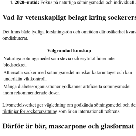
2020–nutid:
Fokus på naturliga sötningsmedel och individuell
Vad är vetenskapligt belagt kring sockerer
Det finns både tydliga forskningsrön och områden där osäkerhet kvars
omdiskuterat.
Välgrundad kunskap
Naturliga sötningsmedel som stevia och erytritol höjer inte
blodsockret.
Att ersätta socker med sötningsmedel minskar kaloriintaget och kan
underlätta viktkontroll.
Många diabetesorganisationer godkänner artificiella sötningsmedel
inom rekommenderade doser.
Livsmedelsverket ger vägledning om godkända sötningsmedel
och der
riktlinjer för sockerersättning
som är en internationell referens.
Därför är bär, mascarpone och glasformat 