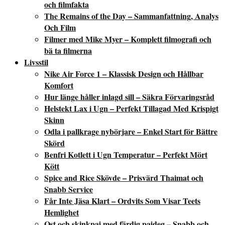
och filmfakta
The Remains of the Day – Sammanfattning, Analys
Och Film
Filmer med Mike Myer – Komplett filmografi och
bä ta filmerna
Livsstil
Nike Air Force 1 – Klassisk Design och Hållbar
Komfort
Hur länge håller inlagd sill – Säkra Förvaringsråd
Helstekt Lax i Ugn – Perfekt Tillagad Med Krispigt
Skinn
Odla i pallkrage nybörjare – Enkel Start för Bättre
Skörd
Benfri Kotlett i Ugn Temperatur – Perfekt Mört
Kött
Spice and Rice Skövde – Prisvärd Thaimat och
Snabb Service
Får Inte Jäsa Klart – Ordvits Som Visar Teets
Hemlighet
Ost och skinkpaj med färdig pajdeg – Snabb och