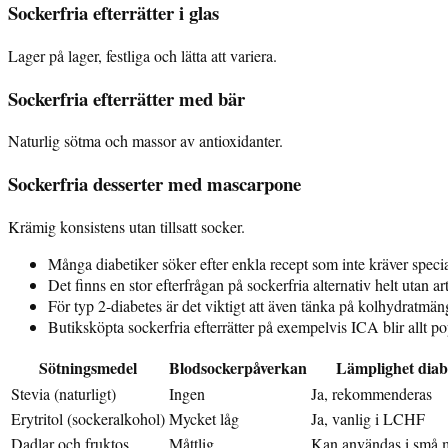
Sockerfria efterrätter i glas
Lager på lager, festliga och lätta att variera.
Sockerfria efterrätter med bär
Naturlig sötma och massor av antioxidanter.
Sockerfria desserter med mascarpone
Krämig konsistens utan tillsatt socker.
Många diabetiker söker efter enkla recept som inte kräver special
Det finns en stor efterfrågan på sockerfria alternativ helt utan ar
För typ 2-diabetes är det viktigt att även tänka på kolhydratmä
Butiksköpta sockerfria efterrätter på exempelvis ICA blir allt
Sötningsmedel
Blodsockerpåverkan
Lämplighet diab
Stevia (naturligt)
Ingen
Ja, rekommenderas
Erytritol (sockeralkohol)
Mycket låg
Ja, vanlig i LCHF
Dadlar och fruktos
Måttlig
Kan användas i små 