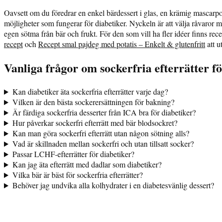
Oavsett om du föredrar en enkel bärdessert i glas, en krämig mascarpon
möjligheter som fungerar för diabetiker. Nyckeln är att välja råvaror
egen sötma från bär och frukt. För den som vill ha fler idéer finns re
recept
och
Recept smal pajdeg med potatis – Enkelt & glutenfritt
att u
Vanliga frågor om sockerfria efterrätter fö
Kan diabetiker äta sockerfria efterrätter varje dag?
Vilken är den bästa sockerersättningen för bakning?
Är färdiga sockerfria desserter från ICA bra för diabetiker?
Hur påverkar sockerfri efterrätt med bär blodsockret?
Kan man göra sockerfri efterrätt utan någon sötning alls?
Vad är skillnaden mellan sockerfri och utan tillsatt socker?
Passar LCHF-efterrätter för diabetiker?
Kan jag äta efterrätt med dadlar som diabetiker?
Vilka bär är bäst för sockerfria efterrätter?
Behöver jag undvika alla kolhydrater i en diabetesvänlig dessert?