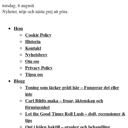
torsdag, 6 augusti
Nyheter, nöje och nästa grej att göra.
Hem
Cookie Policy
Historia
Kontakt
Nyhetsbrev
Om oss
Privacy Policy
Tipsa oss
Blogg
Toning som täcker grått hår – Fungerar det eller
inte
Carl Bildts maka – fruar, äktenskap och
förmögenhet
Let the Good Times Roll Lush – doft, recensioner &
tips
Ont i hälen baktill – orsaker och behandling