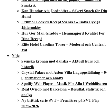
Smakrik
Kan Hundar Äta Jordnötter – Säkert Snack för Din
Hund
Crumbl Cookies Recept Svenska – Baka Lyxiga
Jättecookies
Hur Gör Man Grädde – Hemmagjord Kvalitet För
Dina Recept
Elite Hotel Carolina Tower – Modernt och Centralt
Val
Nöje
Svenska kronan mot danska – Aktuell kurs och
historik
Crystal Palace mot Aston Villa Laguppställning – 0-
0, formationer och analys
Spotify Web Player – Musik För Alla I Webbläsaren
Real Oviedo mot Barcelona – Resultat, statistik och
analys
Ny brittisk serie SVT – Premiärer på SVT Play
2025–2026