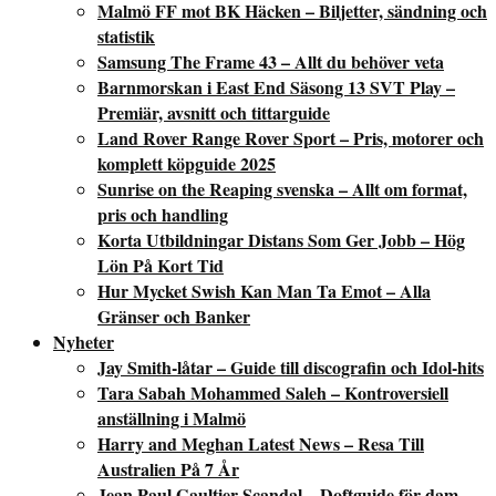
Malmö FF mot BK Häcken – Biljetter, sändning och
statistik
Samsung The Frame 43 – Allt du behöver veta
Barnmorskan i East End Säsong 13 SVT Play –
Premiär, avsnitt och tittarguide
Land Rover Range Rover Sport – Pris, motorer och
komplett köpguide 2025
Sunrise on the Reaping svenska – Allt om format,
pris och handling
Korta Utbildningar Distans Som Ger Jobb – Hög
Lön På Kort Tid
Hur Mycket Swish Kan Man Ta Emot – Alla
Gränser och Banker
Nyheter
Jay Smith-låtar – Guide till discografin och Idol-hits
Tara Sabah Mohammed Saleh – Kontroversiell
anställning i Malmö
Harry and Meghan Latest News – Resa Till
Australien På 7 År
Jean Paul Gaultier Scandal – Doftguide för dam