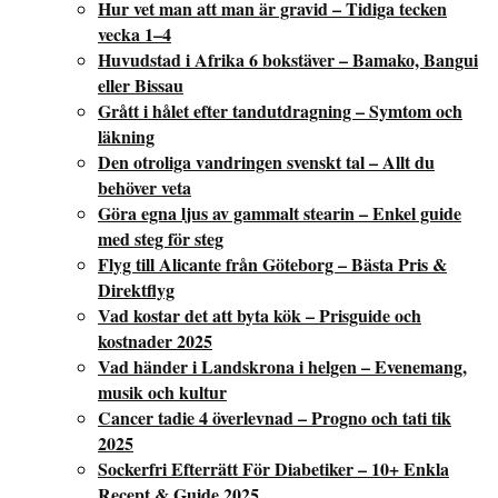
Hur vet man att man är gravid – Tidiga tecken
vecka 1–4
Huvudstad i Afrika 6 bokstäver – Bamako, Bangui
eller Bissau
Grått i hålet efter tandutdragning – Symtom och
läkning
Den otroliga vandringen svenskt tal – Allt du
behöver veta
Göra egna ljus av gammalt stearin – Enkel guide
med steg för steg
Flyg till Alicante från Göteborg – Bästa Pris &
Direktflyg
Vad kostar det att byta kök – Prisguide och
kostnader 2025
Vad händer i Landskrona i helgen – Evenemang,
musik och kultur
Cancer tadie 4 överlevnad – Progno och tati tik
2025
Sockerfri Efterrätt För Diabetiker – 10+ Enkla
Recept & Guide 2025