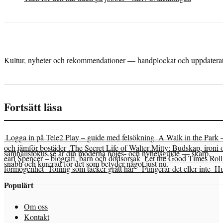
Kultur, nyheter och rekommendationer — handplockat och uppdaterat 
Fortsätt läsa
Logga in på Tele2 Play – guide med felsökning
A Walk in the Park 
och jämför bostäder
The Secret Life of Walter Mitty: Budskap, ironi 
samhallsfokus.se är din moderna nöjes- och nyhetsguide — skarp,
earl Spencer – biografi, barn och dödsorsak
Let the Good Times Roll 
snabb och kurerad för det som betyder något just nu.
förmögenhet
Toning som täcker grått hår – Fungerar det eller inte
Hu
Populärt
Om oss
Kontakt