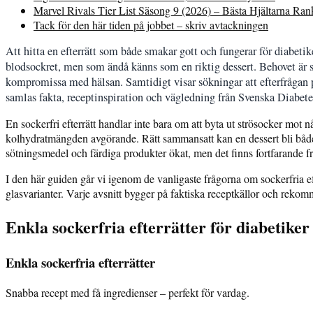
Marvel Rivals Tier List Säsong 9 (2026) – Bästa Hjältarna Ra
Tack för den här tiden på jobbet – skriv avtackningen
Att hitta en efterrätt som både smakar gott och fungerar för diabeti
blodsockret, men som ändå känns som en riktig dessert. Behovet är sä
kompromissa med hälsan. Samtidigt visar sökningar att efterfrågan p
samlas fakta, receptinspiration och vägledning från Svenska Diabetes
En sockerfri efterrätt handlar inte bara om att byta ut strösocker mot 
kolhydratmängden avgörande. Rätt sammansatt kan en dessert bli både
sötningsmedel och färdiga produkter ökat, men det finns fortfarande fr
I den här guiden går vi igenom de vanligaste frågorna om sockerfria efte
glasvarianter. Varje avsnitt bygger på faktiska receptkällor och reko
Enkla sockerfria efterrätter för diabetike
Enkla sockerfria efterrätter
Snabba recept med få ingredienser – perfekt för vardag.