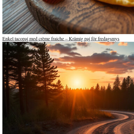
Enkel tacopaj med crème fraiche – Krämig paj för fredagsmys