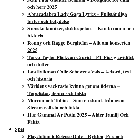
och herr 2025
Abracadabra Lady Gaga Lyrics – Fullständiga
texter och betydelse
Svenska komiker, skådespelare – Kända namn och
historia
Ronny och Ragge Borgholm – Allt om konserten
2025
Tareq Taylor Flickvän Gravid – PT-Fias graviditet
och dotter
Loa Falkman Calle Schewens Vals – Ackord, text
och historia
Världens vackraste kvinna genom tiderna –
Topplistor, ikoner och fakta
Morran och Tobias – Som en skänk från ovan –
Stream rollista och fakta
Hur Gammal Är Putin 2025 – Ålder Familj Och
Fakta
Spel
Playstation 6 Release Date – Rykten, Pris och