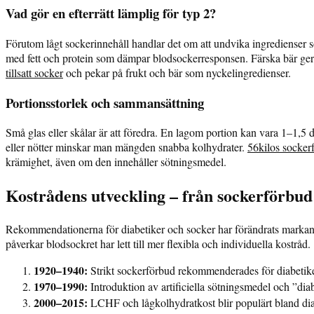
Vad gör en efterrätt lämplig för typ 2?
Förutom lågt sockerinnehåll handlar det om att undvika ingredienser 
med fett och protein som dämpar blodsockerresponsen. Färska bär ger 
tillsatt socker
och pekar på frukt och bär som nyckelingredienser.
Portionsstorlek och sammansättning
Små glas eller skålar är att föredra. En lagom portion kan vara 1–1,5 
eller nötter minskar man mängden snabba kolhydrater.
56kilos sockerfr
krämighet, även om den innehåller sötningsmedel.
Kostrådens utveckling – från sockerförbu
Rekommendationerna för diabetiker och socker har förändrats markant 
påverkar blodsockret har lett till mer flexibla och individuella kostråd.
1920–1940:
Strikt sockerförbud rekommenderades för diabetike
1970–1990:
Introduktion av artificiella sötningsmedel och ”dia
2000–2015:
LCHF och lågkolhydratkost blir populärt bland dia