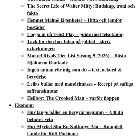
The Secret Life of Walter Mitty: Budskap, ironi och
fakta
Hemnet Malmö lägenheter – Hitta och jämför
bostäder
Logga in på Tele2 Play – guide med felsökning
Tack för den här tiden på jobbet – skriv
avtackningen
Marvel Rivals Tier List Säsong 9 (2026) – Bästa
Hjältarna Rankade
Ingen annan rör mig som du – text, ackord &
betydelse
Leilas bullar med mandelmassa – Recept på saftiga
saffransknutar
Hellboy: The Crooked Man – varför floppen
Ekonomi
Hur länge håller en bergvärmepump – Allt du
behöver veta
Hur Mycket Ska En Kattunge Äta – Komplett
Guide för Rätt Portioner