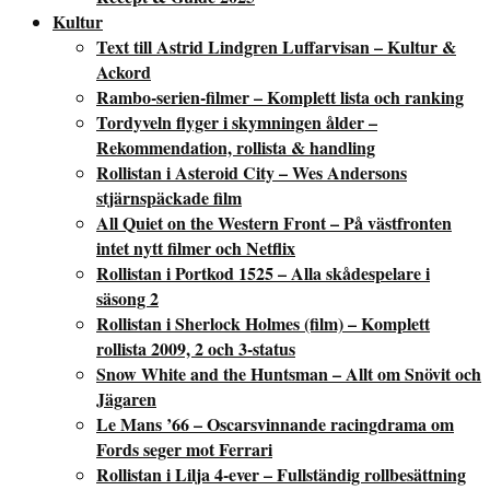
Kultur
Text till Astrid Lindgren Luffarvisan – Kultur &
Ackord
Rambo-serien-filmer – Komplett lista och ranking
Tordyveln flyger i skymningen ålder –
Rekommendation, rollista & handling
Rollistan i Asteroid City – Wes Andersons
stjärnspäckade film
All Quiet on the Western Front – På västfronten
intet nytt filmer och Netflix
Rollistan i Portkod 1525 – Alla skådespelare i
säsong 2
Rollistan i Sherlock Holmes (film) – Komplett
rollista 2009, 2 och 3-status
Snow White and the Huntsman – Allt om Snövit och
Jägaren
Le Mans ’66 – Oscarsvinnande racingdrama om
Fords seger mot Ferrari
Rollistan i Lilja 4-ever – Fullständig rollbesättning