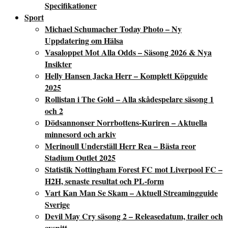
Specifikationer
Sport
Michael Schumacher Today Photo – Ny
Uppdatering om Hälsa
Vasaloppet Mot Alla Odds – Säsong 2026 & Nya
Insikter
Helly Hansen Jacka Herr – Komplett Köpguide
2025
Rollistan i The Gold – Alla skådespelare säsong 1
och 2
Dödsannonser Norrbottens-Kuriren – Aktuella
minnesord och arkiv
Merinoull Underställ Herr Rea – Bästa reor
Stadium Outlet 2025
Statistik Nottingham Forest FC mot Liverpool FC –
H2H, senaste resultat och PL-form
Vart Kan Man Se Skam – Aktuell Streamingguide
Sverige
Devil May Cry säsong 2 – Releasedatum, trailer och
avsnitt