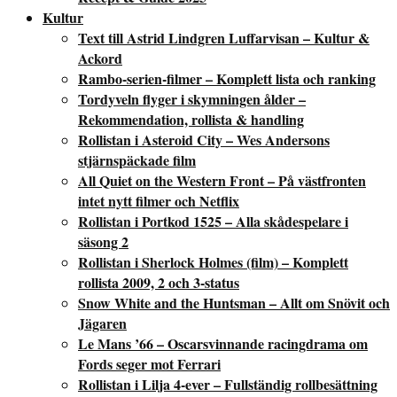
Kultur
Text till Astrid Lindgren Luffarvisan – Kultur &
Ackord
Rambo-serien-filmer – Komplett lista och ranking
Tordyveln flyger i skymningen ålder –
Rekommendation, rollista & handling
Rollistan i Asteroid City – Wes Andersons
stjärnspäckade film
All Quiet on the Western Front – På västfronten
intet nytt filmer och Netflix
Rollistan i Portkod 1525 – Alla skådespelare i
säsong 2
Rollistan i Sherlock Holmes (film) – Komplett
rollista 2009, 2 och 3-status
Snow White and the Huntsman – Allt om Snövit och
Jägaren
Le Mans ’66 – Oscarsvinnande racingdrama om
Fords seger mot Ferrari
Rollistan i Lilja 4-ever – Fullständig rollbesättning