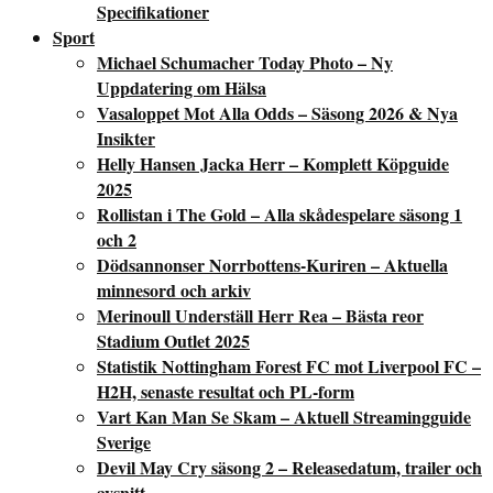
Specifikationer
Sport
Michael Schumacher Today Photo – Ny
Uppdatering om Hälsa
Vasaloppet Mot Alla Odds – Säsong 2026 & Nya
Insikter
Helly Hansen Jacka Herr – Komplett Köpguide
2025
Rollistan i The Gold – Alla skådespelare säsong 1
och 2
Dödsannonser Norrbottens-Kuriren – Aktuella
minnesord och arkiv
Merinoull Underställ Herr Rea – Bästa reor
Stadium Outlet 2025
Statistik Nottingham Forest FC mot Liverpool FC –
H2H, senaste resultat och PL-form
Vart Kan Man Se Skam – Aktuell Streamingguide
Sverige
Devil May Cry säsong 2 – Releasedatum, trailer och
avsnitt