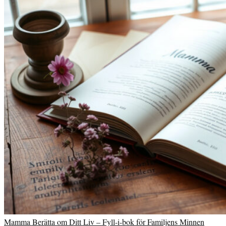
Mamma Berätta om Ditt Liv – Fyll-i-bok för Familjens Minnen