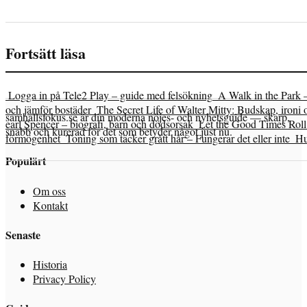
Fortsätt läsa
Logga in på Tele2 Play – guide med felsökning
A Walk in the Park 
och jämför bostäder
The Secret Life of Walter Mitty: Budskap, ironi 
samhallsfokus.se är din moderna nöjes- och nyhetsguide — skarp,
earl Spencer – biografi, barn och dödsorsak
Let the Good Times Roll 
snabb och kurerad för det som betyder något just nu.
förmögenhet
Toning som täcker grått hår – Fungerar det eller inte
Hu
Populärt
Om oss
Kontakt
Senaste
Historia
Privacy Policy