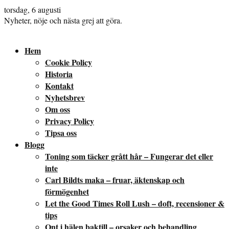
torsdag, 6 augusti
Nyheter, nöje och nästa grej att göra.
Hem
Cookie Policy
Historia
Kontakt
Nyhetsbrev
Om oss
Privacy Policy
Tipsa oss
Blogg
Toning som täcker grått hår – Fungerar det eller
inte
Carl Bildts maka – fruar, äktenskap och
förmögenhet
Let the Good Times Roll Lush – doft, recensioner &
tips
Ont i hälen baktill – orsaker och behandling