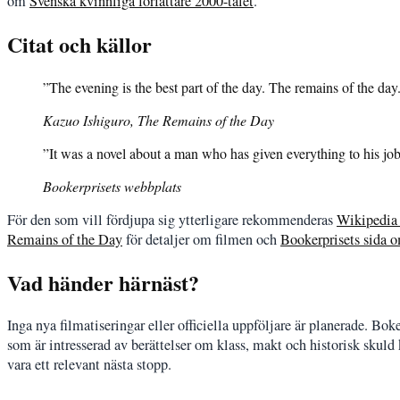
om
Svenska kvinnliga författare 2000-talet
.
Citat och källor
”The evening is the best part of the day. The remains of the day
Kazuo Ishiguro,
The Remains of the Day
”It was a novel about a man who has given everything to his job an
Bookerprisets webbplats
För den som vill fördjupa sig ytterligare rekommenderas
Wikipedia
Remains of the Day
för detaljer om filmen och
Bookerprisets sida 
Vad händer härnäst?
Inga nya filmatiseringar eller officiella uppföljare är planerade. Boke
som är intresserad av berättelser om klass, makt och historisk skuld
vara ett relevant nästa stopp.