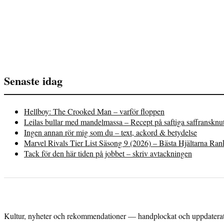
Senaste idag
Hellboy: The Crooked Man – varför floppen
Leilas bullar med mandelmassa – Recept på saftiga saffransknu
Ingen annan rör mig som du – text, ackord & betydelse
Marvel Rivals Tier List Säsong 9 (2026) – Bästa Hjältarna Ra
Tack för den här tiden på jobbet – skriv avtackningen
Kultur, nyheter och rekommendationer — handplockat och uppdaterat 