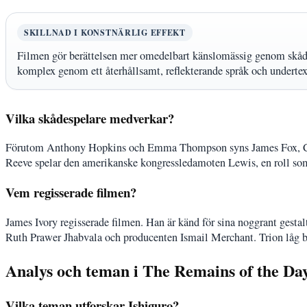
SKILLNAD I KONSTNÄRLIG EFFEKT
Filmen gör berättelsen mer omedelbart känslomässig genom skåde
komplex genom ett återhållsamt, reflekterande språk och undertex
Vilka skådespelare medverkar?
Förutom Anthony Hopkins och Emma Thompson syns James Fox, Chri
Reeve spelar den amerikanske kongressledamoten Lewis, en roll so
Vem regisserade filmen?
James Ivory regisserade filmen. Han är känd för sina noggrant gest
Ruth Prawer Jhabvala och producenten Ismail Merchant. Trion låg ba
Analys och teman i The Remains of the Da
Vilka teman utforskar Ishiguro?