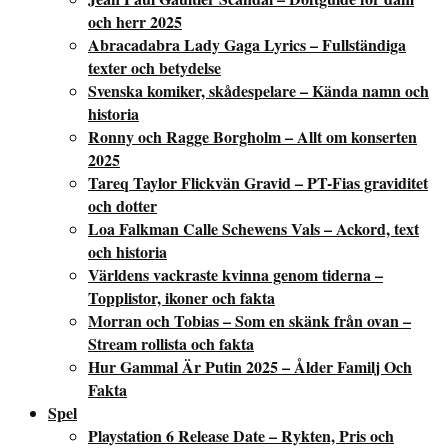
och herr 2025
Abracadabra Lady Gaga Lyrics – Fullständiga
texter och betydelse
Svenska komiker, skådespelare – Kända namn och
historia
Ronny och Ragge Borgholm – Allt om konserten
2025
Tareq Taylor Flickvän Gravid – PT-Fias graviditet
och dotter
Loa Falkman Calle Schewens Vals – Ackord, text
och historia
Världens vackraste kvinna genom tiderna –
Topplistor, ikoner och fakta
Morran och Tobias – Som en skänk från ovan –
Stream rollista och fakta
Hur Gammal Är Putin 2025 – Ålder Familj Och
Fakta
Spel
Playstation 6 Release Date – Rykten, Pris och