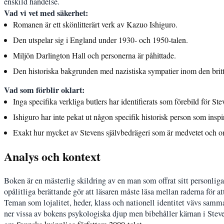
enskild händelse.
Vad vi vet med säkerhet:
Romanen är ett skönlitterärt verk av Kazuo Ishiguro.
Den utspelar sig i England under 1930- och 1950-talen.
Miljön Darlington Hall och personerna är påhittade.
Den historiska bakgrunden med nazistiska sympatier inom den britti
Vad som förblir oklart:
Inga specifika verkliga butlers har identifierats som förebild för Ste
Ishiguro har inte pekat ut någon specifik historisk person som inspir
Exakt hur mycket av Stevens självbedrägeri som är medvetet och o
Analys och kontext
Boken är en mästerlig skildring av en man som offrat sitt personliga l
opålitliga berättande gör att läsaren måste läsa mellan raderna för at
Teman som lojalitet, heder, klass och nationell identitet vävs samm
ner vissa av bokens psykologiska djup men bibehåller kärnan i Steven