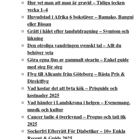
Hur vet man att man är gravid – Tidiga tecken
vecka 1–4
Huvudstad i Afrika 6 bokstäver – Bamako, Bangui
eller Bissau
Grått i hålet efter tandutdragning – Symtom och
läkning
Den otroliga vandringen svenskt tal – Allt du
behöver veta
Göra egna ljus av gammalt stearin – Enkel guide
med steg för steg
Flyg till Alicante från Göteborg – Bästa Pris &
Direktflyg
Vad kostar det att byta kök – Prisguide och
kostnader 2025
Vad händer i Landskrona i helgen – Evenemang,
musik och kultur
Cancer tadie 4 överlevnad – Progno och tati tik
2025
Sockerfri Efterrätt För Diabetiker – 10+ Enkla
Recept & Guide 2025