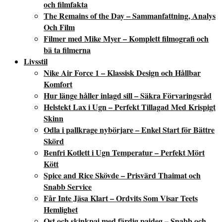
och filmfakta
The Remains of the Day – Sammanfattning, Analys
Och Film
Filmer med Mike Myer – Komplett filmografi och
bä ta filmerna
Livsstil
Nike Air Force 1 – Klassisk Design och Hållbar
Komfort
Hur länge håller inlagd sill – Säkra Förvaringsråd
Helstekt Lax i Ugn – Perfekt Tillagad Med Krispigt
Skinn
Odla i pallkrage nybörjare – Enkel Start för Bättre
Skörd
Benfri Kotlett i Ugn Temperatur – Perfekt Mört
Kött
Spice and Rice Skövde – Prisvärd Thaimat och
Snabb Service
Får Inte Jäsa Klart – Ordvits Som Visar Teets
Hemlighet
Ost och skinkpaj med färdig pajdeg – Snabb och