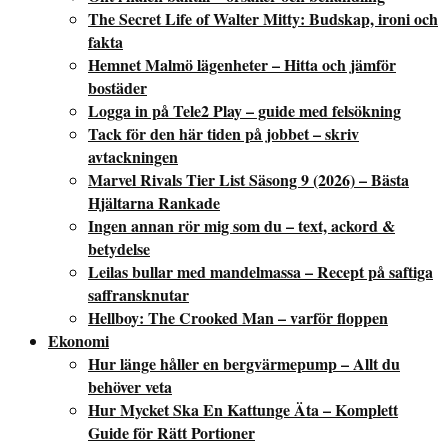
The Secret Life of Walter Mitty: Budskap, ironi och
fakta
Hemnet Malmö lägenheter – Hitta och jämför
bostäder
Logga in på Tele2 Play – guide med felsökning
Tack för den här tiden på jobbet – skriv
avtackningen
Marvel Rivals Tier List Säsong 9 (2026) – Bästa
Hjältarna Rankade
Ingen annan rör mig som du – text, ackord &
betydelse
Leilas bullar med mandelmassa – Recept på saftiga
saffransknutar
Hellboy: The Crooked Man – varför floppen
Ekonomi
Hur länge håller en bergvärmepump – Allt du
behöver veta
Hur Mycket Ska En Kattunge Äta – Komplett
Guide för Rätt Portioner