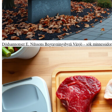
Dödsannonser E. Nilssons Begravningsbyrå Växjö – sök minnessidor