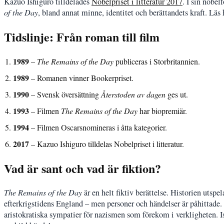
Kazuo Ishiguro tilldelades
Nobelpriset i litteratur 2017
. I sin nobel
of the Day
, bland annat minne, identitet och berättandets kraft. Läs
Tidslinje: Från roman till film
1989
–
The Remains of the Day
publiceras i Storbritannien.
1989
– Romanen vinner Bookerpriset.
1990
– Svensk översättning
Återstoden av dagen
ges ut.
1993
– Filmen
The Remains of the Day
har biopremiär.
1994
– Filmen Oscarsnomineras i åtta kategorier.
2017
– Kazuo Ishiguro tilldelas Nobelpriset i litteratur.
Vad är sant och vad är fiktion?
The Remains of the Day
är en helt fiktiv berättelse. Historien utspe
efterkrigstidens England – men personer och händelser är påhittade. 
aristokratiska sympatier för nazismen som förekom i verkligheten. Ish