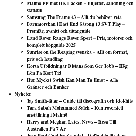
Malmö FF mot BK Häcken – Biljetter, sändning och
statistik
Samsung The Frame 43 – Allt du behöver veta
Barnmorskan i East End Säsong 13 SVT Play –
Premiär, avsnitt och tittarguide
Land Rover Range Rover Sport – Pris, motorer och
komplett köpguide 2025
Sunrise on the Reaping svenska – Allt om format,
pris och handling
Korta Utbildningar Distans Som Ger Jobb – Hög
Lön På Kort Tid
Hur Mycket Swish Kan Man Ta Emot – Alla
Gränser och Banker
Nyheter
Jay Smith-låtar – Guide till discografin och Idol-hits
Tara Sabah Mohammed Saleh – Kontroversiell
anställning i Malmö
Harry and Meghan Latest News – Resa Till
Australien På 7 År
Jean Paul Gaultier Scandal – Doftguide för dam