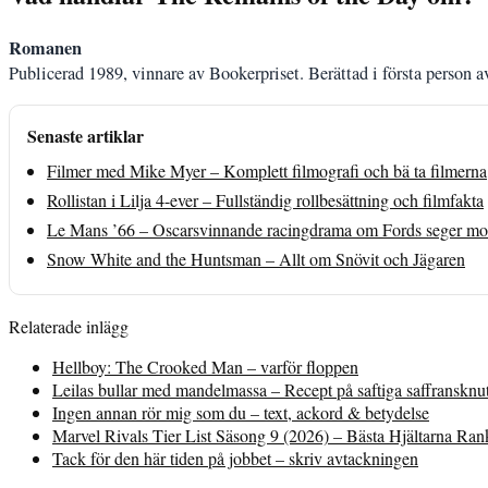
Romanen
Publicerad 1989, vinnare av Bookerpriset. Berättad i första person a
Senaste artiklar
Filmer med Mike Myer – Komplett filmografi och bä ta filmerna
Rollistan i Lilja 4-ever – Fullständig rollbesättning och filmfakta
Le Mans ’66 – Oscarsvinnande racingdrama om Fords seger mot
Snow White and the Huntsman – Allt om Snövit och Jägaren
Relaterade inlägg
Hellboy: The Crooked Man – varför floppen
Leilas bullar med mandelmassa – Recept på saftiga saffransknu
Ingen annan rör mig som du – text, ackord & betydelse
Marvel Rivals Tier List Säsong 9 (2026) – Bästa Hjältarna Ra
Tack för den här tiden på jobbet – skriv avtackningen