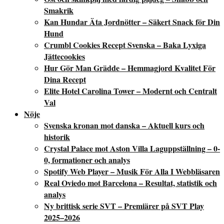
Smakrik
Kan Hundar Äta Jordnötter – Säkert Snack för Din
Hund
Crumbl Cookies Recept Svenska – Baka Lyxiga
Jättecookies
Hur Gör Man Grädde – Hemmagjord Kvalitet För
Dina Recept
Elite Hotel Carolina Tower – Modernt och Centralt
Val
Nöje
Svenska kronan mot danska – Aktuell kurs och
historik
Crystal Palace mot Aston Villa Laguppställning – 0-
0, formationer och analys
Spotify Web Player – Musik För Alla I Webbläsaren
Real Oviedo mot Barcelona – Resultat, statistik och
analys
Ny brittisk serie SVT – Premiärer på SVT Play
2025–2026