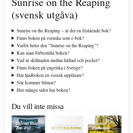
Sunrise on the Reaping
(svensk utgåva)
Sunrise on the Reaping – är det en fristående bok?
Finns boken på svenska som e‑bok?
Varför heter den ”Sunrise on the Reaping”?
Kan man förbeställa boken?
Vad är skillnaden mellan häftad och pocket?
Finns boken på engelska i Sverige?
Har ljudboken en svensk uppläsare?
När kommer filmen?
Hur många sidor har boken?
FC Barcelona
p-T4 fritt –
SMS lån trots
mot Atlético
normalt värde
Kronofogden:
Du vill inte missa
Madrid –
och
Guide med
Tidslinje över
referensintervall
Fairlo och
alla möten
risker
Elpriset Idag
167 cm i fot:
Magnus
Zon 4 –
Exakt 5’5.75″
Carlson
Smarta Val
–
Weeping