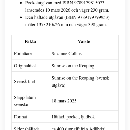
Pocketutgåvan med ISBN 9789179815073
lanserades 10 mars 2026 och väger 230 gram.
Den häftade utgåvan (ISBN 9789179799953)
mäter 137x210x26 mm och väger 398 gram.
Fakta
Värde
Författare
Suzanne Collins
Originaltitel
Sunrise on the Reaping
Sunrise on the Reaping (svensk
Svensk titel
utgåva)
Släppdatum
18 mars 2025
svenska
Format
Häftad, pocket, ljudbok
Sidor (häftad)
ca 400 (uppgift från Adlibris)