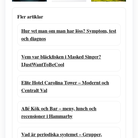
för Din
Konvertering
Willows familj
Elekonomi
& Jämförelser
– livet på
hästgården
Fler artiklar
Hur vet man om man har löss? Symptom, test
och diagnos
Vem var bläckfisken i Masked Singer?
IJustWantToBeCool
Elite Hotel Carolina Tower – Modernt och
Centralt Val
Allé Kök och Bar – meny, lunch och
recensioner i Hammarby
Vad är periodiska systemet – Grupper,