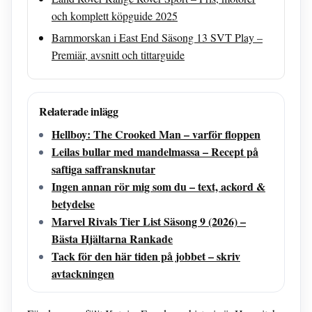
och komplett köpguide 2025
Barnmorskan i East End Säsong 13 SVT Play –
Premiär, avsnitt och tittarguide
Relaterade inlägg
Hellboy: The Crooked Man – varför floppen
Leilas bullar med mandelmassa – Recept på
saftiga saffransknutar
Ingen annan rör mig som du – text, ackord &
betydelse
Marvel Rivals Tier List Säsong 9 (2026) –
Bästa Hjältarna Rankade
Tack för den här tiden på jobbet – skriv
avtackningen