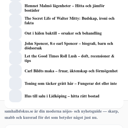
Hemnet Malmö lägenheter – Hitta och jämför
bostäder
The Secret Life of Walter Mitty: Budskap, ironi och
fakta
Ont i hälen baktill – orsaker och behandling
John Spencer, 8:e earl Spencer – biografi, barn och
dödsorsak
Let the Good Times Roll Lush – doft, recensioner &
tips
Carl Bildts maka – fruar, äktenskap och förmögenhet
Toning som täcker grått hår – Fungerar det eller inte
Hus till salu i Lidköping – hitta rätt bostad
samhallsfokus.se är din moderna nöjes- och nyhetsguide — skarp,
snabb och kurerad för det som betyder något just nu.