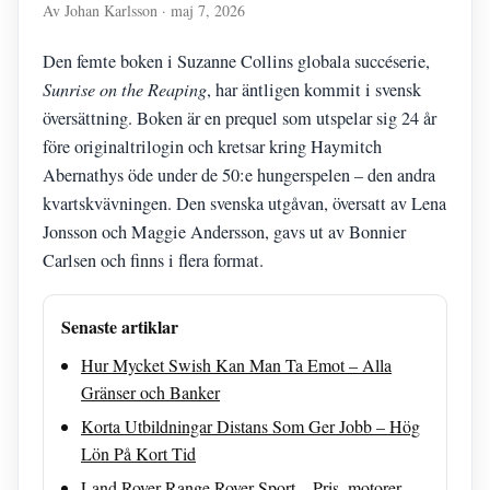
Av Johan Karlsson · maj 7, 2026
Den femte boken i Suzanne Collins globala succéserie,
Sunrise on the Reaping
, har äntligen kommit i svensk
översättning. Boken är en prequel som utspelar sig 24 år
före originaltrilogin och kretsar kring Haymitch
Abernathys öde under de 50:e hungerspelen – den andra
kvartskvävningen. Den svenska utgåvan, översatt av Lena
Jonsson och Maggie Andersson, gavs ut av Bonnier
Carlsen och finns i flera format.
Senaste artiklar
Hur Mycket Swish Kan Man Ta Emot – Alla
Gränser och Banker
Korta Utbildningar Distans Som Ger Jobb – Hög
Lön På Kort Tid
Land Rover Range Rover Sport – Pris, motorer