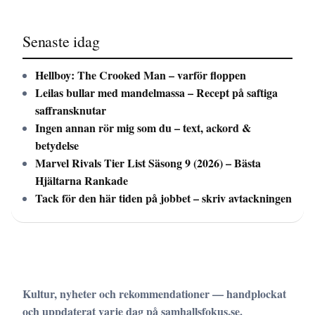
Senaste idag
Hellboy: The Crooked Man – varför floppen
Leilas bullar med mandelmassa – Recept på saftiga
saffransknutar
Ingen annan rör mig som du – text, ackord &
betydelse
Marvel Rivals Tier List Säsong 9 (2026) – Bästa
Hjältarna Rankade
Tack för den här tiden på jobbet – skriv avtackningen
Kultur, nyheter och rekommendationer — handplockat
och uppdaterat varje dag på samhallsfokus.se.