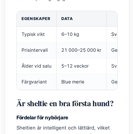
EGENSKAPER
DATA
Typisk vikt
6–10 kg
Svenska S
Prisintervall
21 000–25 000 kr
Get a Pet
Ålder vid salu
5–12 veckor
Svenska S
Färgvariant
Blue merle
Get a Pet
Är sheltie en bra första hund?
Fördelar för nybörjare
Sheltien är intelligent och lättlärd, vilket