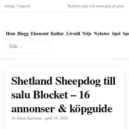
fredag, 7 augusti
Nyheter, nöje och nästa grej att göra.
Hem
Blogg
Ekonomi
Kultur
Livsstil
Nöje
Nyheter
Spel
Sp
Sök
efter:
Shetland Sheepdog till
salu Blocket – 16
annonser & köpguide
Av Johan Karlsson · april 19, 2026