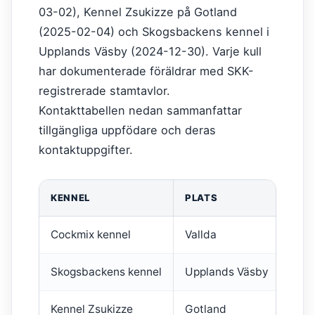
03-02), Kennel Zsukizze på Gotland
(2025-02-04) och Skogsbackens kennel i
Upplands Väsby (2024-12-30). Varje kull
har dokumenterade föräldrar med SKK-
registrerade stamtavlor.
Kontakttabellen nedan sammanfattar
tillgängliga uppfödare och deras
kontaktuppgifter.
KENNEL
PLATS
KON
Cockmix kennel
Vallda
agne
Skogsbackens kennel
Upplands Väsby
Ch@
Kennel Zsukizze
Gotland
mur