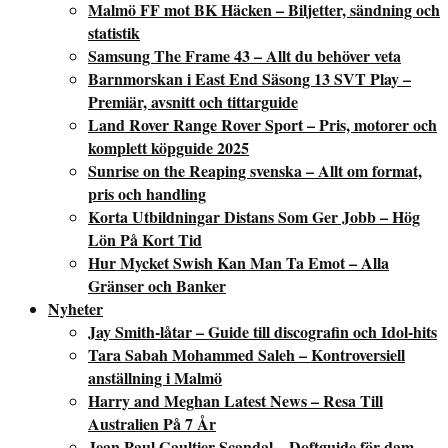
Malmö FF mot BK Häcken – Biljetter, sändning och
statistik
Samsung The Frame 43 – Allt du behöver veta
Barnmorskan i East End Säsong 13 SVT Play –
Premiär, avsnitt och tittarguide
Land Rover Range Rover Sport – Pris, motorer och
komplett köpguide 2025
Sunrise on the Reaping svenska – Allt om format,
pris och handling
Korta Utbildningar Distans Som Ger Jobb – Hög
Lön På Kort Tid
Hur Mycket Swish Kan Man Ta Emot – Alla
Gränser och Banker
Nyheter
Jay Smith-låtar – Guide till discografin och Idol-hits
Tara Sabah Mohammed Saleh – Kontroversiell
anställning i Malmö
Harry and Meghan Latest News – Resa Till
Australien På 7 År
Jean Paul Gaultier Scandal – Doftguide för dam