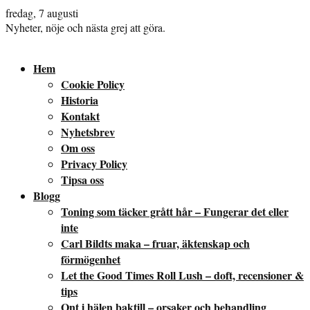
fredag, 7 augusti
Nyheter, nöje och nästa grej att göra.
Hem
Cookie Policy
Historia
Kontakt
Nyhetsbrev
Om oss
Privacy Policy
Tipsa oss
Blogg
Toning som täcker grått hår – Fungerar det eller
inte
Carl Bildts maka – fruar, äktenskap och
förmögenhet
Let the Good Times Roll Lush – doft, recensioner &
tips
Ont i hälen baktill – orsaker och behandling