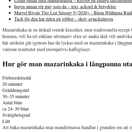
Leilas bullar med mandelmassa – Recept på saftiga saffransknu
Ingen annan rör mig som du – text, ackord & betydelse
Marvel Rivals Tier List Säsong 9 (2026) – Bästa Hjältarna Ra
Tack för den här tiden på jobbet – skriv avtackningen
Mazarinkaka är en älskad svensk klassiker, men traditionella recep
hemma, vill ha ett enklare alternativ eller av andra skäl vill undvika 
här artikeln går igenom hur du lyckas med en mazarinkaka i långpan
varierar resultatet med exempelvis kaffeglasyr.
Hur gör man mazarinkaka i långpanna ut
Förberedelsetid
20 minuter
Gräddningstid
30–35 minuter
Antal bitar
ca 24–30 bitar
Svårighetsgrad
Lätt
Att baka mazarinkaka utan mandelmassa handlar i grunden om att ers