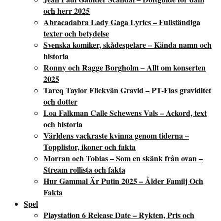
och herr 2025
Abracadabra Lady Gaga Lyrics – Fullständiga
texter och betydelse
Svenska komiker, skådespelare – Kända namn och
historia
Ronny och Ragge Borgholm – Allt om konserten
2025
Tareq Taylor Flickvän Gravid – PT-Fias graviditet
och dotter
Loa Falkman Calle Schewens Vals – Ackord, text
och historia
Världens vackraste kvinna genom tiderna –
Topplistor, ikoner och fakta
Morran och Tobias – Som en skänk från ovan –
Stream rollista och fakta
Hur Gammal Är Putin 2025 – Ålder Familj Och
Fakta
Spel
Playstation 6 Release Date – Rykten, Pris och