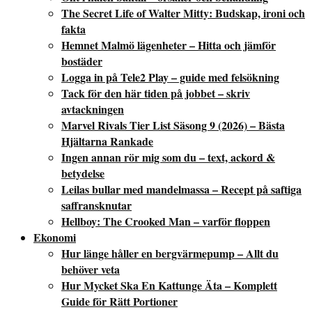
The Secret Life of Walter Mitty: Budskap, ironi och
fakta
Hemnet Malmö lägenheter – Hitta och jämför
bostäder
Logga in på Tele2 Play – guide med felsökning
Tack för den här tiden på jobbet – skriv
avtackningen
Marvel Rivals Tier List Säsong 9 (2026) – Bästa
Hjältarna Rankade
Ingen annan rör mig som du – text, ackord &
betydelse
Leilas bullar med mandelmassa – Recept på saftiga
saffransknutar
Hellboy: The Crooked Man – varför floppen
Ekonomi
Hur länge håller en bergvärmepump – Allt du
behöver veta
Hur Mycket Ska En Kattunge Äta – Komplett
Guide för Rätt Portioner