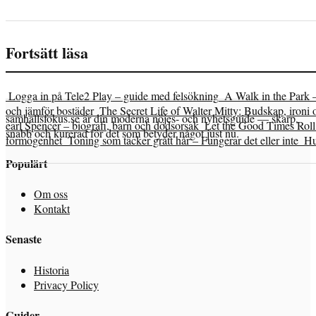
Fortsätt läsa
Logga in på Tele2 Play – guide med felsökning
A Walk in the Park 
och jämför bostäder
The Secret Life of Walter Mitty: Budskap, ironi 
samhallsfokus.se är din moderna nöjes- och nyhetsguide — skarp,
earl Spencer – biografi, barn och dödsorsak
Let the Good Times Roll 
snabb och kurerad för det som betyder något just nu.
förmögenhet
Toning som täcker grått hår – Fungerar det eller inte
Hu
Populärt
Om oss
Kontakt
Senaste
Historia
Privacy Policy
Guider