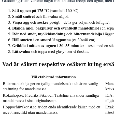
Gräddningstiden varierar något mellan olika recept och ugnar, men f
Sätt ugnen på 175 °C
(varmluft 160 °C).
Smält smöret
och låt svalna något.
Vispa ägg och socker pösigt
– detta ger volym och luftighet.
Blanda mjöl, bakpulver och eventuellt mandelmjöl
i en separ
Rör ned smör, mjölkblandning och bittermandelolja
i äggs
Häll smeten i en smord långpanna
(ca 30×40 cm).
Grädda i mitten av ugnen i 30–35 minuter
– testa med en stic
Låt svalna
och toppa med glasyr om så önskas.
Vad är säkert respektive osäkert kring ers
Väl etablerad information
Bittermandelolja ger en tydlig mandelsmak och är en vanlig
Mande
ersättning för mandelmassa.
krävs
Kokaihop.se, Fredriks Fika och Tasteline använder samtliga
ICA:s
mandelmassa i sina originalrecept.
tillgä
Hoppochlivskonst.se är den enda identifierade källan med ett
Exakt
recept specifikt utan mandelmassa.
något