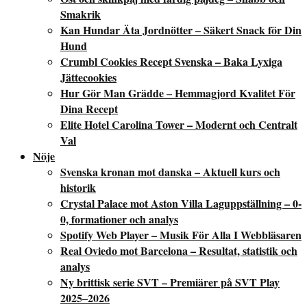
Smakrik
Kan Hundar Äta Jordnötter – Säkert Snack för Din
Hund
Crumbl Cookies Recept Svenska – Baka Lyxiga
Jättecookies
Hur Gör Man Grädde – Hemmagjord Kvalitet För
Dina Recept
Elite Hotel Carolina Tower – Modernt och Centralt
Val
Nöje
Svenska kronan mot danska – Aktuell kurs och
historik
Crystal Palace mot Aston Villa Laguppställning – 0-
0, formationer och analys
Spotify Web Player – Musik För Alla I Webbläsaren
Real Oviedo mot Barcelona – Resultat, statistik och
analys
Ny brittisk serie SVT – Premiärer på SVT Play
2025–2026