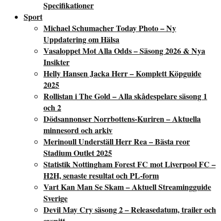
Specifikationer
Sport
Michael Schumacher Today Photo – Ny
Uppdatering om Hälsa
Vasaloppet Mot Alla Odds – Säsong 2026 & Nya
Insikter
Helly Hansen Jacka Herr – Komplett Köpguide
2025
Rollistan i The Gold – Alla skådespelare säsong 1
och 2
Dödsannonser Norrbottens-Kuriren – Aktuella
minnesord och arkiv
Merinoull Underställ Herr Rea – Bästa reor
Stadium Outlet 2025
Statistik Nottingham Forest FC mot Liverpool FC –
H2H, senaste resultat och PL-form
Vart Kan Man Se Skam – Aktuell Streamingguide
Sverige
Devil May Cry säsong 2 – Releasedatum, trailer och
avsnitt