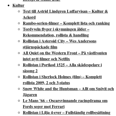
Kultur
Text till Astrid Lindgren Luffarvisan – Kultur &
Ackord
Rambo-serien-filmer – Komplett lista och ranking
Tordyveln flyger i skymningen ålder –
Rekommendation, rollista & handling
Rollistan i Asteroid City – Wes Andersons
stjärnspäckade film
All Quiet on the Western Front – På västfronten
intet nytt filmer och Netflix
Rollistan i Portkod 1525 – Alla skådespelare i
säsong 2
Rollistan i Sherlock Holmes (film) – Komplett
rollista 2009, 2 och 3-status
Snow White and the Huntsman – Allt om Snövit och
Jägaren
Le Mans ’66 – Oscarsvinnande racingdrama om
Fords seger mot Ferrari
Rollistan i Lilja 4-ever – Fullständig rollbesättning