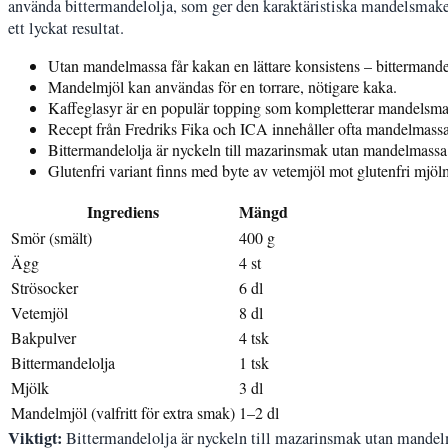
använda bittermandelolja, som ger den karaktäristiska mandelsmaken
ett lyckat resultat.
Utan mandelmassa får kakan en lättare konsistens – bittermande
Mandelmjöl kan användas för en torrare, nötigare kaka.
Kaffeglasyr är en populär topping som kompletterar mandelsm
Recept från Fredriks Fika och ICA innehåller ofta mandelmass
Bittermandelolja är nyckeln till mazarinsmak utan mandelmassa
Glutenfri variant finns med byte av vetemjöl mot glutenfri mjöl
Ingrediens
Mängd
Smör (smält)
400 g
Ägg
4 st
Strösocker
6 dl
Vetemjöl
8 dl
Bakpulver
4 tsk
Bittermandelolja
1 tsk
Mjölk
3 dl
Mandelmjöl (valfritt för extra smak)
1–2 dl
Viktigt:
Bittermandelolja är nyckeln till mazarinsmak utan mandel