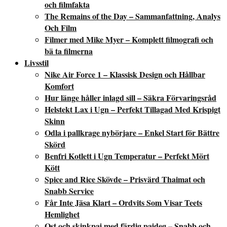
och filmfakta
The Remains of the Day – Sammanfattning, Analys
Och Film
Filmer med Mike Myer – Komplett filmografi och
bä ta filmerna
Livsstil
Nike Air Force 1 – Klassisk Design och Hållbar
Komfort
Hur länge håller inlagd sill – Säkra Förvaringsråd
Helstekt Lax i Ugn – Perfekt Tillagad Med Krispigt
Skinn
Odla i pallkrage nybörjare – Enkel Start för Bättre
Skörd
Benfri Kotlett i Ugn Temperatur – Perfekt Mört
Kött
Spice and Rice Skövde – Prisvärd Thaimat och
Snabb Service
Får Inte Jäsa Klart – Ordvits Som Visar Teets
Hemlighet
Ost och skinkpaj med färdig pajdeg – Snabb och