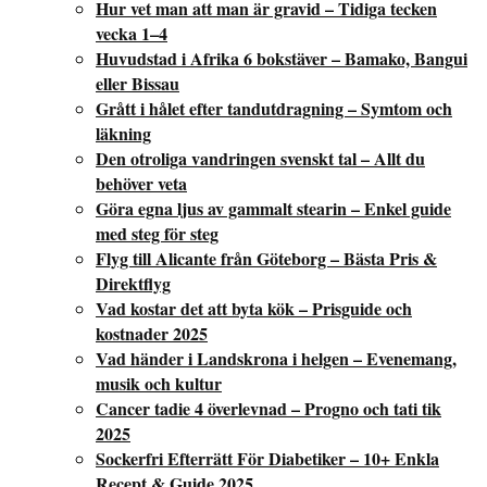
Hur vet man att man är gravid – Tidiga tecken
vecka 1–4
Huvudstad i Afrika 6 bokstäver – Bamako, Bangui
eller Bissau
Grått i hålet efter tandutdragning – Symtom och
läkning
Den otroliga vandringen svenskt tal – Allt du
behöver veta
Göra egna ljus av gammalt stearin – Enkel guide
med steg för steg
Flyg till Alicante från Göteborg – Bästa Pris &
Direktflyg
Vad kostar det att byta kök – Prisguide och
kostnader 2025
Vad händer i Landskrona i helgen – Evenemang,
musik och kultur
Cancer tadie 4 överlevnad – Progno och tati tik
2025
Sockerfri Efterrätt För Diabetiker – 10+ Enkla
Recept & Guide 2025