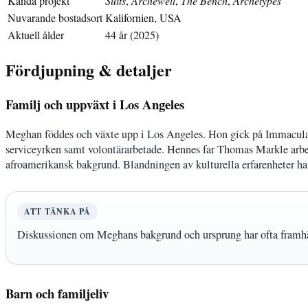
Kända projekt
Suits
,
Archewell
,
The Bench
,
Archetypes
Nuvarande bostadsort
Kalifornien, USA
Aktuell ålder
44 år (2025)
Fördjupning & detaljer
Familj och uppväxt i Los Angeles
Meghan föddes och växte upp i Los Angeles. Hon gick på Immacula
serviceyrken samt volontärarbetade. Hennes far Thomas Markle ar
afroamerikansk bakgrund. Blandningen av kulturella erfarenheter har 
ATT TÄNKA PÅ
Diskussionen om Meghans bakgrund och ursprung har ofta framhävts
Barn och familjeliv