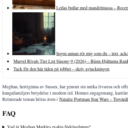
Leilas bullar med mandelmassa – Recept
Ingen annan rör mig som du – text, ack
Marvel Rivals Tier List Säsong 9 (2026) – Bästa Hjältarna Ran
Tack för den här tiden på jobbet – skriv avtackningen
Meghan, hertiginna av Sussex, har genom sin unika livsresa och offen
kungafamiljers betydelse i modern tid. Hennes engagemang, karriärski
Relaterade teman hittas även i
Natalie Portman Star Wars – Trovärd
FAQ
Vad är Meghan Markles exakta födelsedatum?