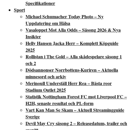
Specifikationer
Sport
Michael Schumacher Today Photo – Ny
Uppdatering om Hälsa
Vasaloppet Mot Alla Odds – Säsong 2026 & Nya
Insikter
Helly Hansen Jacka Herr – Komplett Köpguide
2025
Rollistan i The Gold – Alla skådespelare säsong 1
och 2
Dödsannonser Norrbottens-Kuriren – Aktuella
minnesord och arkiv
Merinoull Underställ Herr Rea – Bästa reor
Stadium Outlet 2025
Statistik Nottingham Forest FC mot Liverpool FC –
H2H, senaste resultat och PL-form
Vart Kan Man Se Skam – Aktuell Streamingguide
Sverige
Devil May Cry säsong 2 – Releasedatum, trailer och
avsnitt