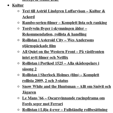
Kultur
Text till Astrid Lindgren Luffarvisan – Kultur &
Ackord
Rambo-serien-filmer – Komplett lista och ranking
Tordyveln flyger i skymningen ålder –
Rekommendation, rollista & handling
Rollistan i Asteroid City – Wes Andersons
stjärnspäckade film
All Quiet on the Western Front – På västfronten
intet nytt filmer och Netflix
Rollistan i Portkod 1525 – Alla skådespelare i
säsong 2
Rollistan i Sherlock Holmes (film) – Komplett
rollista 2009, 2 och 3-status
Snow White and the Huntsman – Allt om Snövit och
Jägaren
Le Mans ’66 – Oscarsvinnande racingdrama om
Fords seger mot Ferrari
Rollistan i Lilja 4-ever – Fullständig rollbesättning