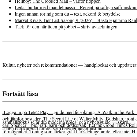
Hellboy: The Crooked Man – varför floppen
Leilas bullar med mandelmassa – Recept på saftiga saffransknu
Ingen annan rör mig som du – text, ackord & betydelse
Marvel Rivals Tier List Säsong 9 (2026) – Bästa Hjältarna Ra
Tack för den här tiden på jobbet – skriv avtackningen
Kultur, nyheter och rekommendationer — handplockat och uppdaterat 
Fortsätt läsa
Logga in på Tele2 Play – guide med felsökning
A Walk in the Park 
och jämför bostäder
The Secret Life of Walter Mitty: Budskap, ironi 
samhallsfokus.se är din moderna nöjes- och nyhetsguide — skarp,
earl Spencer – biografi, barn och dödsorsak
Let the Good Times Roll 
snabb och kurerad för det som betyder något just nu.
förmögenhet
Toning som täcker grått hår – Fungerar det eller inte
Hu