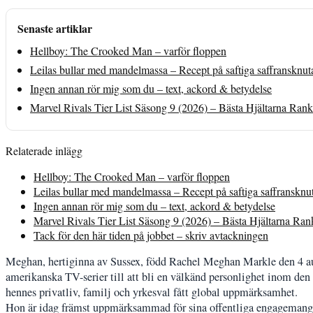
Senaste artiklar
Hellboy: The Crooked Man – varför floppen
Leilas bullar med mandelmassa – Recept på saftiga saffransknut
Ingen annan rör mig som du – text, ackord & betydelse
Marvel Rivals Tier List Säsong 9 (2026) – Bästa Hjältarna Ran
Relaterade inlägg
Hellboy: The Crooked Man – varför floppen
Leilas bullar med mandelmassa – Recept på saftiga saffransknu
Ingen annan rör mig som du – text, ackord & betydelse
Marvel Rivals Tier List Säsong 9 (2026) – Bästa Hjältarna Ra
Tack för den här tiden på jobbet – skriv avtackningen
Meghan, hertiginna av Sussex, född Rachel Meghan Markle den 4 augu
amerikanska TV-serier till att bli en välkänd personlighet inom den
hennes privatliv, familj och yrkesval fått global uppmärksamhet.
Hon är idag främst uppmärksammad för sina offentliga engagemang, 