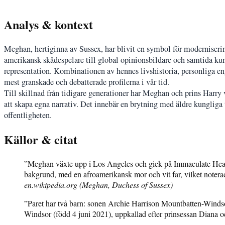
Analys & kontext
Meghan, hertiginna av Sussex, har blivit en symbol för moderniser
amerikansk skådespelare till global opinionsbildare och samtida kun
representation. Kombinationen av hennes livshistoria, personliga eng
mest granskade och debatterade profilerna i vår tid.
Till skillnad från tidigare generationer har Meghan och prins Harry 
att skapa egna narrativ. Det innebär en brytning med äldre kungliga
offentligheten.
Källor & citat
”Meghan växte upp i Los Angeles och gick på Immaculate Hear
bakgrund, med en afroamerikansk mor och vit far, vilket noterade
en.wikipedia.org (Meghan, Duchess of Sussex)
”Paret har två barn: sonen Archie Harrison Mountbatten-Windso
Windsor (född 4 juni 2021), uppkallad efter prinsessan Diana oc