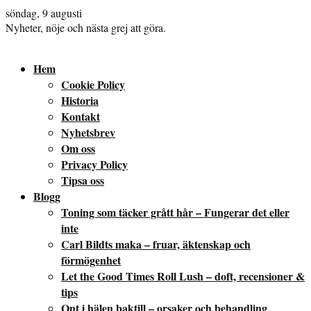
söndag, 9 augusti
Nyheter, nöje och nästa grej att göra.
Hem
Cookie Policy
Historia
Kontakt
Nyhetsbrev
Om oss
Privacy Policy
Tipsa oss
Blogg
Toning som täcker grått hår – Fungerar det eller
inte
Carl Bildts maka – fruar, äktenskap och
förmögenhet
Let the Good Times Roll Lush – doft, recensioner &
tips
Ont i hälen baktill – orsaker och behandling