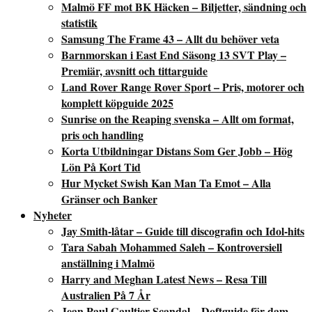
Malmö FF mot BK Häcken – Biljetter, sändning och
statistik
Samsung The Frame 43 – Allt du behöver veta
Barnmorskan i East End Säsong 13 SVT Play –
Premiär, avsnitt och tittarguide
Land Rover Range Rover Sport – Pris, motorer och
komplett köpguide 2025
Sunrise on the Reaping svenska – Allt om format,
pris och handling
Korta Utbildningar Distans Som Ger Jobb – Hög
Lön På Kort Tid
Hur Mycket Swish Kan Man Ta Emot – Alla
Gränser och Banker
Nyheter
Jay Smith-låtar – Guide till discografin och Idol-hits
Tara Sabah Mohammed Saleh – Kontroversiell
anställning i Malmö
Harry and Meghan Latest News – Resa Till
Australien På 7 År
Jean Paul Gaultier Scandal – Doftguide för dam