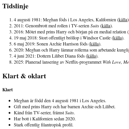
Tidslinje
4 augusti 1981
: Meghan föds i Los Angeles, Kalifornien (
källa
)
2011
: Genombrott med rollen i TV-serien
Suits
(
källa
).
2016
: Mötet med prins Harry och början på en medial relation (
19 maj 2018
: Stort offentligt bröllop i Windsor Castle (
källa
).
6 maj 2019
: Sonen Archie Harrison föds (
källa
).
2020
: Meghan och Harry lämnar rollerna som arbetande kungliga 
4 juni 2021
: Dottern Lilibet Diana föds (
källa
).
2025
: Planerad lansering av Netflix-programmet
With Love, M
Klart & oklart
Klart
Meghan är född den 4 augusti 1981 i Los Angeles.
Gift med prins Harry och har barnen Archie och Lilibet.
Känd från TV-serier, främst
Suits
.
Har bott i Kalifornien sedan 2020.
Stark offentlig filantropisk profil.