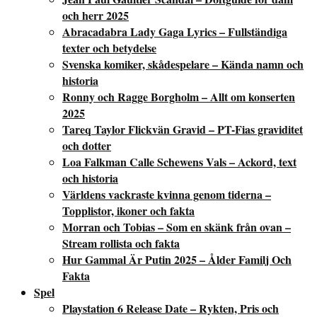
och herr 2025
Abracadabra Lady Gaga Lyrics – Fullständiga
texter och betydelse
Svenska komiker, skådespelare – Kända namn och
historia
Ronny och Ragge Borgholm – Allt om konserten
2025
Tareq Taylor Flickvän Gravid – PT-Fias graviditet
och dotter
Loa Falkman Calle Schewens Vals – Ackord, text
och historia
Världens vackraste kvinna genom tiderna –
Topplistor, ikoner och fakta
Morran och Tobias – Som en skänk från ovan –
Stream rollista och fakta
Hur Gammal Är Putin 2025 – Ålder Familj Och
Fakta
Spel
Playstation 6 Release Date – Rykten, Pris och