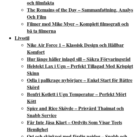
och filmfakta
The Remains of the Day – Sammanfattning, Analys
Och Film
Filmer med Mike Myer – Komplett filmografi och
bä ta filmerna
Livsstil
Nike Air Force 1 – Klassisk Design och Hållbar
Komfort
Hur länge håller inlagd sill – Säkra Förvaringsråd
Helstekt Lax i Ugn – Perfekt Tillagad Med Krispigt
Skinn
Odla i pallkrage nybörjare – Enkel Start för Bättre
Skörd
Benfri Kotlett i Ugn Temperatur – Perfekt Mört
Kött
Spice and Rice Skövde – Prisvärd Thaimat och
Snabb Service
Får Inte Jäsa Klart – Ordvits Som Visar Teets
Hemlighet
Ost och skinkpaj med färdig pajdeg – Snabb och