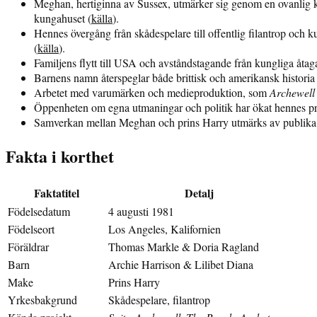
Meghan, hertiginna av Sussex, utmärker sig genom en ovanlig ko
kungahuset (
källa
).
Hennes övergång från skådespelare till offentlig filantrop och
(
källa
).
Familjens flytt till USA och avståndstagande från kungliga åtag
Barnens namn återspeglar både brittisk och amerikansk historia 
Arbetet med varumärken och medieproduktion, som
Archewell
Öppenheten om egna utmaningar och politik har ökat hennes pro
Samverkan mellan Meghan och prins Harry utmärks av publika st
Fakta i korthet
Faktatitel
Detalj
Födelsedatum
4 augusti 1981
Födelseort
Los Angeles, Kalifornien
Föräldrar
Thomas Markle & Doria Ragland
Barn
Archie Harrison & Lilibet Diana
Make
Prins Harry
Yrkesbakgrund
Skådespelare, filantrop