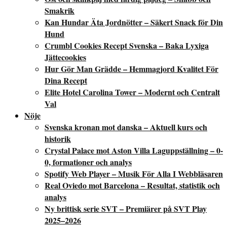
Smakrik
Kan Hundar Äta Jordnötter – Säkert Snack för Din
Hund
Crumbl Cookies Recept Svenska – Baka Lyxiga
Jättecookies
Hur Gör Man Grädde – Hemmagjord Kvalitet För
Dina Recept
Elite Hotel Carolina Tower – Modernt och Centralt
Val
Nöje
Svenska kronan mot danska – Aktuell kurs och
historik
Crystal Palace mot Aston Villa Laguppställning – 0-
0, formationer och analys
Spotify Web Player – Musik För Alla I Webbläsaren
Real Oviedo mot Barcelona – Resultat, statistik och
analys
Ny brittisk serie SVT – Premiärer på SVT Play
2025–2026