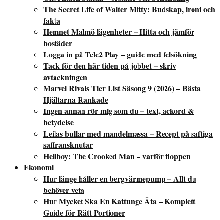
The Secret Life of Walter Mitty: Budskap, ironi och
fakta
Hemnet Malmö lägenheter – Hitta och jämför
bostäder
Logga in på Tele2 Play – guide med felsökning
Tack för den här tiden på jobbet – skriv
avtackningen
Marvel Rivals Tier List Säsong 9 (2026) – Bästa
Hjältarna Rankade
Ingen annan rör mig som du – text, ackord &
betydelse
Leilas bullar med mandelmassa – Recept på saftiga
saffransknutar
Hellboy: The Crooked Man – varför floppen
Ekonomi
Hur länge håller en bergvärmepump – Allt du
behöver veta
Hur Mycket Ska En Kattunge Äta – Komplett
Guide för Rätt Portioner