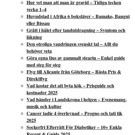
Hur vet man att man är gravid – Tidiga tecken
vecka 1–4
Huvudstad i Afrika 6 bokstäver – Bamako, Bangui
eller Bissau
Grått i hålet efter tandutdragning – Symtom och
läkning
Den otroliga vandringen svenskt tal – Allt du
behöver veta
Göra egna ljus av gammalt stearin – Enkel guide
med steg för steg
Flyg till Alicante från Göteborg – Bästa Pris &
Direktflyg
Vad kostar det att byta kök – Prisguide och
kostnader 2025
Vad händer i Landskrona i helgen – Evenemang,
musik och kultur
Cancer tadie 4 överlevnad – Progno och tati tik
2025
Sockerfri Efterrätt För Diabetiker – 10+ Enkla
Recept & Guide 2025