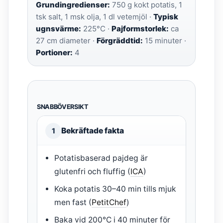
Grundingredienser:
750 g kokt potatis, 1
tsk salt, 1 msk olja, 1 dl vetemjöl ·
Typisk
ugnsvärme:
225°C ·
Pajformstorlek:
ca
27 cm diameter ·
Förgräddtid:
15 minuter ·
Portioner:
4
SNABBÖVERSIKT
Bekräftade fakta
1
Potatisbaserad pajdeg är
glutenfri och fluffig (
ICA
)
Koka potatis 30–40 min tills mjuk
men fast (
PetitChef
)
Baka vid 200°C i 40 minuter för