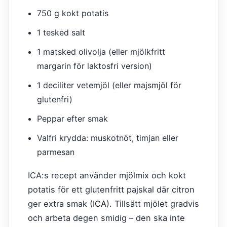
750 g kokt potatis
1 tesked salt
1 matsked olivolja (eller mjölkfritt
margarin för laktosfri version)
1 deciliter vetemjöl (eller majsmjöl för
glutenfri)
Peppar efter smak
Valfri krydda: muskotnöt, timjan eller
parmesan
ICA:s recept använder mjölmix och kokt
potatis för ett glutenfritt pajskal där citron
ger extra smak (
ICA
). Tillsätt mjölet gradvis
och arbeta degen smidig – den ska inte