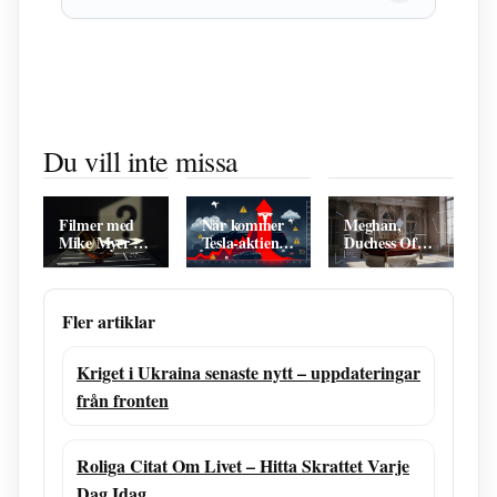
Alien Earth
Jag vill ha en
Känner du
Season 2 –
egen måne –
verkligen din
Du vill inte missa
Produktionsstart
Ted
familj –
i London
Gärdestads låt
Frågespel för
hela familjen
Filmer med
När kommer
Meghan,
Mike Myer –
Tesla-aktien
Duchess Of
Komplett
att krascha?
Sussex – Liv
filmografi och
Prognoser och
Och Kunglig
bä ta filmerna
varningar
Profil
Fler artiklar
Kriget i Ukraina senaste nytt – uppdateringar
från fronten
Roliga Citat Om Livet – Hitta Skrattet Varje
Dag Idag