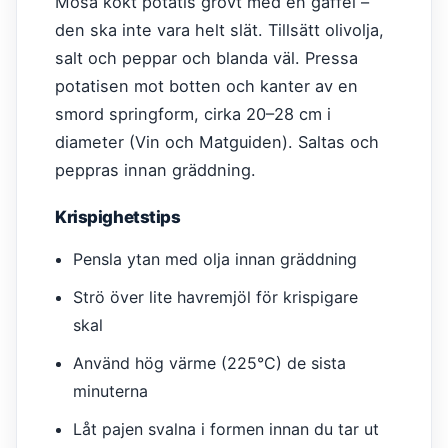
Mosa kokt potatis grovt med en gaffel –
den ska inte vara helt slät. Tillsätt olivolja,
salt och peppar och blanda väl. Pressa
potatisen mot botten och kanter av en
smord springform, cirka 20–28 cm i
diameter (Vin och Matguiden). Saltas och
peppras innan gräddning.
Krispighetstips
Pensla ytan med olja innan gräddning
Strö över lite havremjöl för krispigare
skal
Använd hög värme (225°C) de sista
minuterna
Låt pajen svalna i formen innan du tar ut