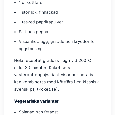
1 dl köttfärs
1 stor lök, finhackad
1 tesked paprikapulver
Salt och peppar
Vispa ihop ägg, grädde och kryddor för
äggstanning
Hela receptet gräddas i ugn vid 200°C i
cirka 30 minuter. Koket.se:s
västerbottenpajvariant visar hur potatis
kan kombineras med köttfärs i en klassisk
svensk paj (Koket.se).
Vegetariska varianter
Spianad och fetaost