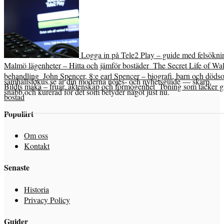
Logga in på Tele2 Play – guide med felsökni
Malmö lägenheter – Hitta och jämför bostäder
The Secret Life of Wal
behandling
John Spencer, 8:e earl Spencer – biografi, barn och döds
samhallsfokus.se är din moderna nöjes- och nyhetsguide — skarp,
Bildts maka – fruar, äktenskap och förmögenhet
Toning som täcker grå
snabb och kurerad för det som betyder något just nu.
bostad
Populärt
Om oss
Kontakt
Senaste
Historia
Privacy Policy
Guider