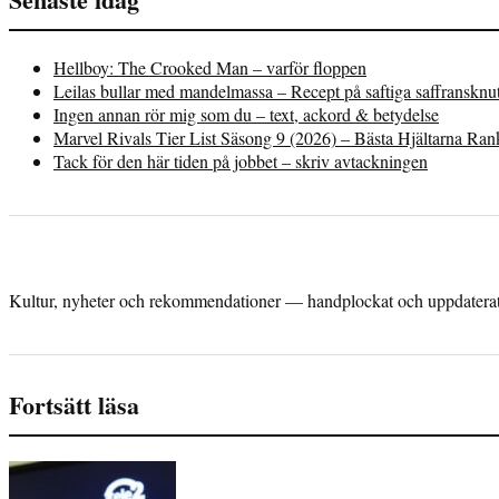
Hellboy: The Crooked Man – varför floppen
Leilas bullar med mandelmassa – Recept på saftiga saffransknu
Ingen annan rör mig som du – text, ackord & betydelse
Marvel Rivals Tier List Säsong 9 (2026) – Bästa Hjältarna Ra
Tack för den här tiden på jobbet – skriv avtackningen
Kultur, nyheter och rekommendationer — handplockat och uppdaterat 
Fortsätt läsa