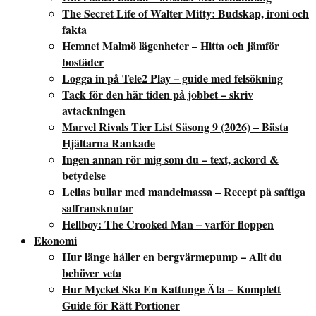
The Secret Life of Walter Mitty: Budskap, ironi och
fakta
Hemnet Malmö lägenheter – Hitta och jämför
bostäder
Logga in på Tele2 Play – guide med felsökning
Tack för den här tiden på jobbet – skriv
avtackningen
Marvel Rivals Tier List Säsong 9 (2026) – Bästa
Hjältarna Rankade
Ingen annan rör mig som du – text, ackord &
betydelse
Leilas bullar med mandelmassa – Recept på saftiga
saffransknutar
Hellboy: The Crooked Man – varför floppen
Ekonomi
Hur länge håller en bergvärmepump – Allt du
behöver veta
Hur Mycket Ska En Kattunge Äta – Komplett
Guide för Rätt Portioner