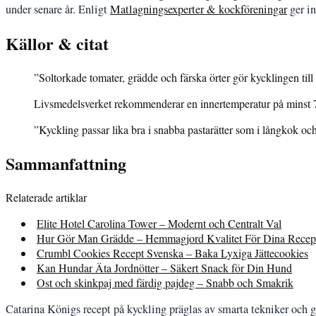
under senare år. Enligt
Matlagningsexperter & kockföreningar
ger in
Källor & citat
”Soltorkade tomater, grädde och färska örter gör kycklingen till 
Livsmedelsverket rekommenderar en innertemperatur på minst 7
”Kyckling passar lika bra i snabba pastarätter som i långkok och
Sammanfattning
Relaterade artiklar
Elite Hotel Carolina Tower – Modernt och Centralt Val
Hur Gör Man Grädde – Hemmagjord Kvalitet För Dina Recep
Crumbl Cookies Recept Svenska – Baka Lyxiga Jättecookies
Kan Hundar Äta Jordnötter – Säkert Snack för Din Hund
Ost och skinkpaj med färdig pajdeg – Snabb och Smakrik
Catarina Königs recept på kyckling präglas av smarta tekniker och g