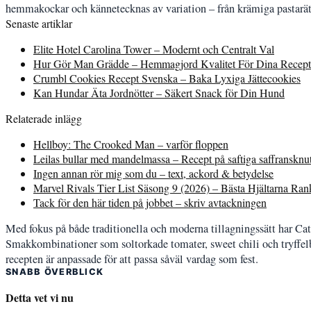
hemmakockar och kännetecknas av variation – från krämiga pastarätte
Senaste artiklar
Elite Hotel Carolina Tower – Modernt och Centralt Val
Hur Gör Man Grädde – Hemmagjord Kvalitet För Dina Recept
Crumbl Cookies Recept Svenska – Baka Lyxiga Jättecookies
Kan Hundar Äta Jordnötter – Säkert Snack för Din Hund
Relaterade inlägg
Hellboy: The Crooked Man – varför floppen
Leilas bullar med mandelmassa – Recept på saftiga saffransknu
Ingen annan rör mig som du – text, ackord & betydelse
Marvel Rivals Tier List Säsong 9 (2026) – Bästa Hjältarna Ra
Tack för den här tiden på jobbet – skriv avtackningen
Med fokus på både traditionella och moderna tillagningssätt har Cata
Smakkombinationer som soltorkade tomater, sweet chili och tryffelbu
recepten är anpassade för att passa såväl vardag som fest.
SNABB ÖVERBLICK
Detta vet vi nu