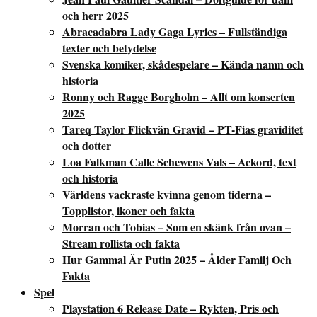
och herr 2025
Abracadabra Lady Gaga Lyrics – Fullständiga
texter och betydelse
Svenska komiker, skådespelare – Kända namn och
historia
Ronny och Ragge Borgholm – Allt om konserten
2025
Tareq Taylor Flickvän Gravid – PT-Fias graviditet
och dotter
Loa Falkman Calle Schewens Vals – Ackord, text
och historia
Världens vackraste kvinna genom tiderna –
Topplistor, ikoner och fakta
Morran och Tobias – Som en skänk från ovan –
Stream rollista och fakta
Hur Gammal Är Putin 2025 – Ålder Familj Och
Fakta
Spel
Playstation 6 Release Date – Rykten, Pris och