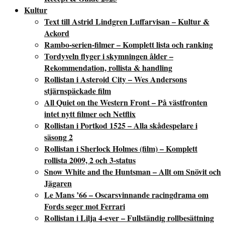
Kultur
Text till Astrid Lindgren Luffarvisan – Kultur &
Ackord
Rambo-serien-filmer – Komplett lista och ranking
Tordyveln flyger i skymningen ålder –
Rekommendation, rollista & handling
Rollistan i Asteroid City – Wes Andersons
stjärnspäckade film
All Quiet on the Western Front – På västfronten
intet nytt filmer och Netflix
Rollistan i Portkod 1525 – Alla skådespelare i
säsong 2
Rollistan i Sherlock Holmes (film) – Komplett
rollista 2009, 2 och 3-status
Snow White and the Huntsman – Allt om Snövit och
Jägaren
Le Mans ’66 – Oscarsvinnande racingdrama om
Fords seger mot Ferrari
Rollistan i Lilja 4-ever – Fullständig rollbesättning