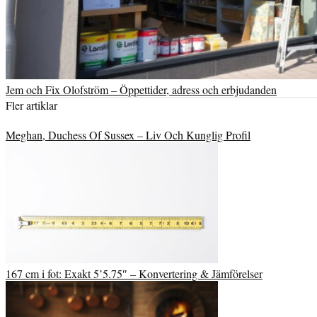
Jem och Fix Olofström – Öppettider, adress och erbjudanden
Fler artiklar
Meghan, Duchess Of Sussex – Liv Och Kunglig Profil
167 cm i fot: Exakt 5’5.75″ – Konvertering & Jämförelser