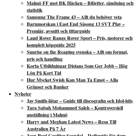
Malmö FF mot BK Häcken – Biljetter, sändning och
statistik
Samsung The Frame 43 – Allt du behöver veta
Barnmorskan i East End Säsong 13 SVT Play –
Premiär, avsnitt och tittarguide
Land Rover Range Rover Sport – Pris, motorer och
komplett köpguide 2025
Sunrise on the Reaping svenska – Allt om format,
pris och handling
Korta Utbildningar Distans Som Ger Jobb – Hög
Lön På Kort Tid
Hur Mycket Swish Kan Man Ta Emot – Alla
Gränser och Banker
Nyheter
Jay Smith-låtar – Guide till discografin och Idol-hits
Tara Sabah Mohammed Saleh – Kontroversiell
anställning i Malmö
Harry and Meghan Latest News – Resa Till
Australien På 7 År
Jean Paul Gaultier Scandal – Doftguide för dam