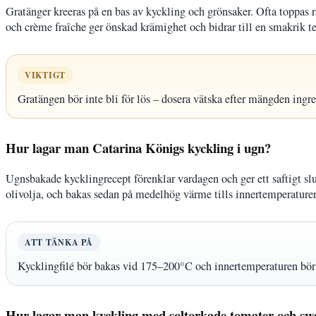
Gratänger kreeras på en bas av kyckling och grönsaker. Ofta toppas rä
och crème fraîche ger önskad krämighet och bidrar till en smakrik te
VIKTIGT
Gratängen bör inte bli för lös – dosera vätska efter mängden ingre
Hur lagar man Catarina Königs kyckling i ugn?
Ugnsbakade kycklingrecept förenklar vardagen och ger ett saftigt slu
olivolja, och bakas sedan på medelhög värme tills innertemperaturen 
ATT TÄNKA PÅ
Kycklingfilé bör bakas vid 175–200°C och innertemperaturen bör
Hur lagar man kyckling med soltorkade tomater och swee