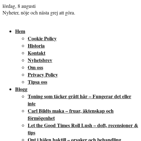
lördag, 8 augusti
Nyheter, nöje och nästa grej att göra.
Hem
Cookie Policy
Historia
Kontakt
Nyhetsbrev
Om oss
Privacy Policy
Tipsa oss
Blogg
Toning som täcker grått hår – Fungerar det eller
inte
Carl Bildts maka – fruar, äktenskap och
förmögenhet
Let the Good Times Roll Lush – doft, recensioner &
tips
Ont i hälen baktill – orsaker och behandling