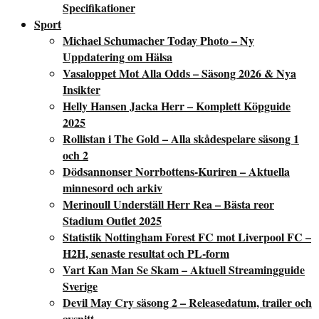
Specifikationer
Sport
Michael Schumacher Today Photo – Ny
Uppdatering om Hälsa
Vasaloppet Mot Alla Odds – Säsong 2026 & Nya
Insikter
Helly Hansen Jacka Herr – Komplett Köpguide
2025
Rollistan i The Gold – Alla skådespelare säsong 1
och 2
Dödsannonser Norrbottens-Kuriren – Aktuella
minnesord och arkiv
Merinoull Underställ Herr Rea – Bästa reor
Stadium Outlet 2025
Statistik Nottingham Forest FC mot Liverpool FC –
H2H, senaste resultat och PL-form
Vart Kan Man Se Skam – Aktuell Streamingguide
Sverige
Devil May Cry säsong 2 – Releasedatum, trailer och
avsnitt