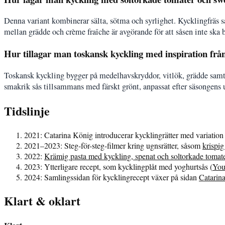
Denna variant kombinerar sälta, sötma och syrlighet. Kycklingfräs s
mellan grädde och crème fraîche är avgörande för att såsen inte ska bl
Hur tillagar man toskansk kyckling med inspiration fr
Toskansk kyckling bygger på medelhavskryddor, vitlök, grädde samt s
smakrik sås tillsammans med färskt grönt, anpassat efter säsongens 
Tidslinje
2021
: Catarina König introducerar kycklingrätter med variatio
2021–2023
: Steg-för-steg-filmer kring ugnsrätter, såsom
krispi
2022
:
Krämig pasta med kyckling, spenat och soltorkade tomat
2023
: Ytterligare recept, som kycklingplåt med yoghurtsås (
You
2024
: Samlingssidan för kycklingrecept växer på sidan
Catarina
Klart & oklart