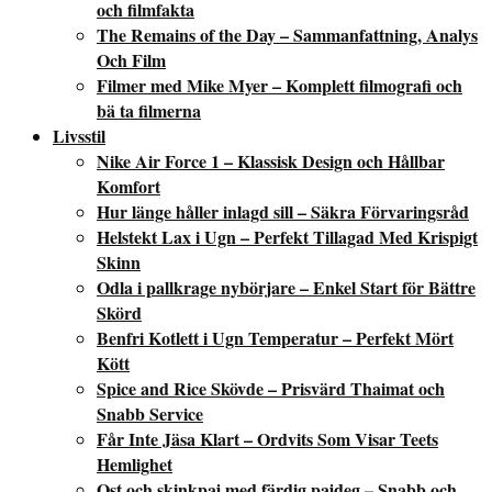
och filmfakta
The Remains of the Day – Sammanfattning, Analys
Och Film
Filmer med Mike Myer – Komplett filmografi och
bä ta filmerna
Livsstil
Nike Air Force 1 – Klassisk Design och Hållbar
Komfort
Hur länge håller inlagd sill – Säkra Förvaringsråd
Helstekt Lax i Ugn – Perfekt Tillagad Med Krispigt
Skinn
Odla i pallkrage nybörjare – Enkel Start för Bättre
Skörd
Benfri Kotlett i Ugn Temperatur – Perfekt Mört
Kött
Spice and Rice Skövde – Prisvärd Thaimat och
Snabb Service
Får Inte Jäsa Klart – Ordvits Som Visar Teets
Hemlighet
Ost och skinkpaj med färdig pajdeg – Snabb och