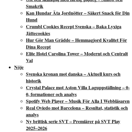
Smakrik
Kan Hundar Äta Jordnötter – Säkert Snack för Din
Hund
Crumbl Cookies Recept Svenska – Baka Lyxiga
Jättecookies
Hur Gör Man Grädde – Hemmagjord Kvalitet För
Dina Recept
Elite Hotel Carolina Tower – Modernt och Centralt
Val
Nöje
Svenska kronan mot danska – Aktuell kurs och
historik
Crystal Palace mot Aston Villa Laguppställning – 0-
0, formationer och analys
Spotify Web Player – Musik För Alla I Webbläsaren
Real Oviedo mot Barcelona – Resultat, statistik och
analys
Ny brittisk serie SVT – Premiärer på SVT Play
2025–2026