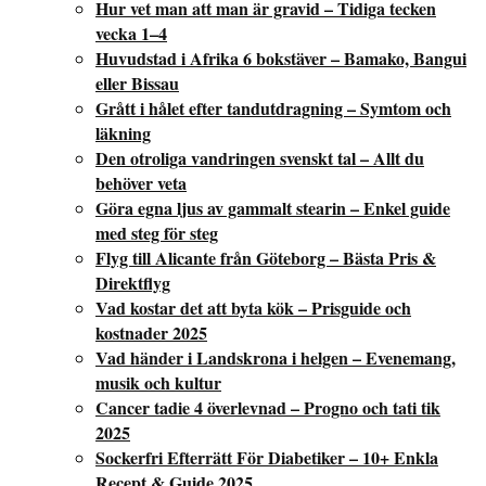
Hur vet man att man är gravid – Tidiga tecken
vecka 1–4
Huvudstad i Afrika 6 bokstäver – Bamako, Bangui
eller Bissau
Grått i hålet efter tandutdragning – Symtom och
läkning
Den otroliga vandringen svenskt tal – Allt du
behöver veta
Göra egna ljus av gammalt stearin – Enkel guide
med steg för steg
Flyg till Alicante från Göteborg – Bästa Pris &
Direktflyg
Vad kostar det att byta kök – Prisguide och
kostnader 2025
Vad händer i Landskrona i helgen – Evenemang,
musik och kultur
Cancer tadie 4 överlevnad – Progno och tati tik
2025
Sockerfri Efterrätt För Diabetiker – 10+ Enkla
Recept & Guide 2025