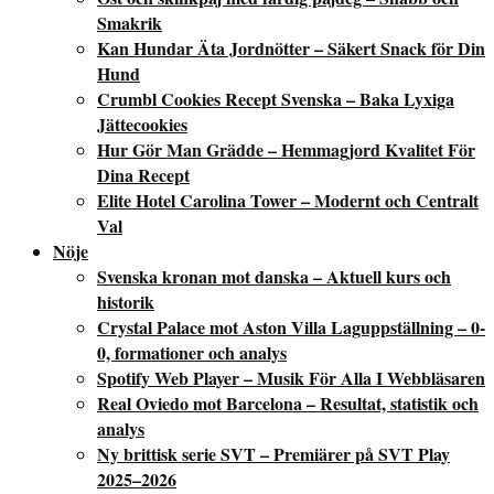
Smakrik
Kan Hundar Äta Jordnötter – Säkert Snack för Din
Hund
Crumbl Cookies Recept Svenska – Baka Lyxiga
Jättecookies
Hur Gör Man Grädde – Hemmagjord Kvalitet För
Dina Recept
Elite Hotel Carolina Tower – Modernt och Centralt
Val
Nöje
Svenska kronan mot danska – Aktuell kurs och
historik
Crystal Palace mot Aston Villa Laguppställning – 0-
0, formationer och analys
Spotify Web Player – Musik För Alla I Webbläsaren
Real Oviedo mot Barcelona – Resultat, statistik och
analys
Ny brittisk serie SVT – Premiärer på SVT Play
2025–2026