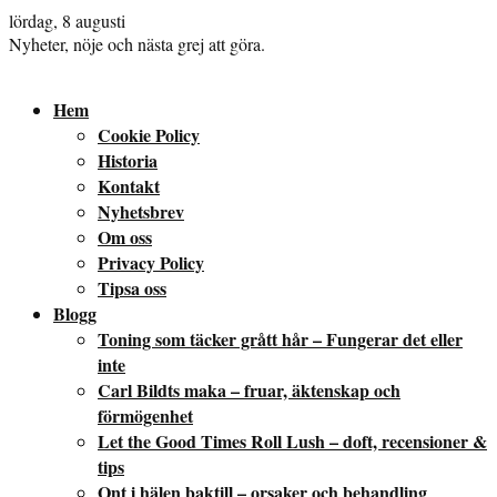
lördag, 8 augusti
Nyheter, nöje och nästa grej att göra.
Hem
Cookie Policy
Historia
Kontakt
Nyhetsbrev
Om oss
Privacy Policy
Tipsa oss
Blogg
Toning som täcker grått hår – Fungerar det eller
inte
Carl Bildts maka – fruar, äktenskap och
förmögenhet
Let the Good Times Roll Lush – doft, recensioner &
tips
Ont i hälen baktill – orsaker och behandling