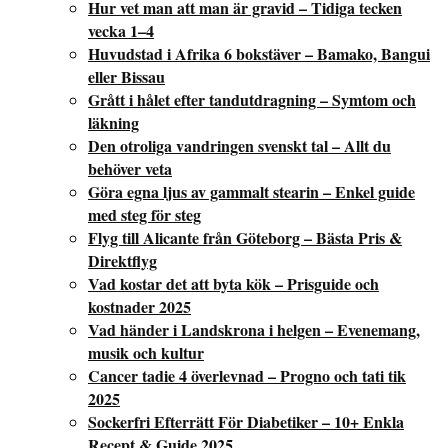
Hur vet man att man är gravid – Tidiga tecken
vecka 1–4
Huvudstad i Afrika 6 bokstäver – Bamako, Bangui
eller Bissau
Grått i hålet efter tandutdragning – Symtom och
läkning
Den otroliga vandringen svenskt tal – Allt du
behöver veta
Göra egna ljus av gammalt stearin – Enkel guide
med steg för steg
Flyg till Alicante från Göteborg – Bästa Pris &
Direktflyg
Vad kostar det att byta kök – Prisguide och
kostnader 2025
Vad händer i Landskrona i helgen – Evenemang,
musik och kultur
Cancer tadie 4 överlevnad – Progno och tati tik
2025
Sockerfri Efterrätt För Diabetiker – 10+ Enkla
Recept & Guide 2025