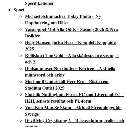
Specifikationer
Sport
Michael Schumacher Today Photo – Ny
Uppdatering om Hälsa
Vasaloppet Mot Alla Odds – Säsong 2026 & Nya
Insikter
Helly Hansen Jacka Herr – Komplett Köpguide
2025
Rollistan i The Gold – Alla skådespelare säsong 1
och 2
Dödsannonser Norrbottens-Kuriren – Aktuella
minnesord och arkiv
Merinoull Underställ Herr Rea – Bästa reor
Stadium Outlet 2025
Statistik Nottingham Forest FC mot Liverpool FC –
H2H, senaste resultat och PL-form
Vart Kan Man Se Skam – Aktuell Streamingguide
Sverige
Devil May Cry säsong 2 – Releasedatum, trailer och
avsnitt