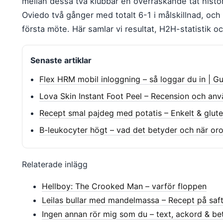
mellan dessa två klubbar en överraskande tät hist
Oviedo två gånger med totalt 6-1 i målskillnad, och l
första möte. Här samlar vi resultat, H2H-statistik 
Senaste artiklar
Flex HRM mobil inloggning – så loggar du in | G
Lova Skin Instant Foot Peel – Recension och an
Recept smal pajdeg med potatis – Enkelt & gluten
B-leukocyter högt – vad det betyder och när oro
Relaterade inlägg
Hellboy: The Crooked Man – varför floppen
Leilas bullar med mandelmassa – Recept på saft
Ingen annan rör mig som du – text, ackord & be