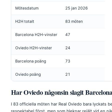
Mötesdatum
25 jan 2026
H2H totalt
83 möten
Barcelona H2H-vinster
47
Oviedo H2H-vinster
24
Barcelona poäng
73
Oviedo poäng
21
Har Oviedo någonsin slagit Barcelon
I 83 officiella möten har Real Oviedo bara lyckats 
respektabel först, men som bleknar rejält vid en när