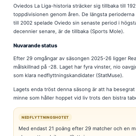
Oviedos La Liga-historia sträcker sig tillbaka till 1
toppdivisionen genom åren. De längsta perioderna 
till 2002 spelade Oviedo sin senaste period i högsta
decennier senare, är de tillbaka (Sports Mole).
Nuvarande status
Efter 29 omgångar av säsongen 2025-26 ligger Rea
målskillnad på -28. Laget har fyra vinster, nio oavg
som klara nedflyttningskandidater (StatMuse).
Lagets enda tröst denna säsong är att ha besegrat 
minne som håller hoppet vid liv trots den bistra tab
NEDFLYTTNINGSHOTET
Med endast 21 poäng efter 29 matcher och en må