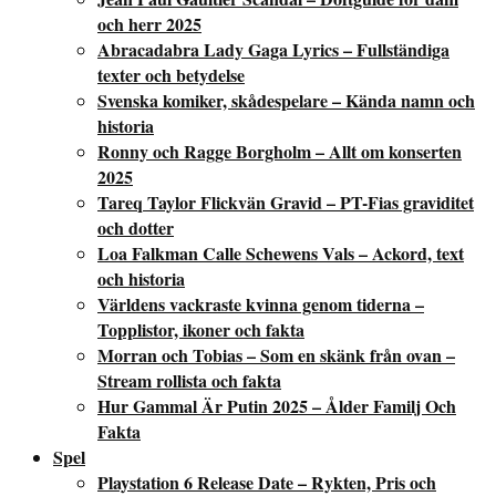
och herr 2025
Abracadabra Lady Gaga Lyrics – Fullständiga
texter och betydelse
Svenska komiker, skådespelare – Kända namn och
historia
Ronny och Ragge Borgholm – Allt om konserten
2025
Tareq Taylor Flickvän Gravid – PT-Fias graviditet
och dotter
Loa Falkman Calle Schewens Vals – Ackord, text
och historia
Världens vackraste kvinna genom tiderna –
Topplistor, ikoner och fakta
Morran och Tobias – Som en skänk från ovan –
Stream rollista och fakta
Hur Gammal Är Putin 2025 – Ålder Familj Och
Fakta
Spel
Playstation 6 Release Date – Rykten, Pris och