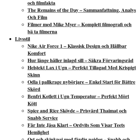
och filmfakta
The Remains of the Day – Sammanfattning, Analys
Och Film
Filmer med Mike Myer – Komplett filmografi och
bä ta filmerna
Livsstil
Nike Air Force 1 – Klassisk Design och Hållbar
Komfort
Hur länge håller inlagd sill – Säkra Förvaringsråd
Helstekt Lax i Ugn – Perfekt Tillagad Med Krispigt
Skinn
Odla i pallkrage nybörjare – Enkel Start för Bättre
Skörd
Benfri Kotlett i Ugn Temperatur – Perfekt Mört
Kött
Spice and Rice Skövde – Prisvärd Thaimat och
Snabb Service
Får Inte Jäsa Klart – Ordvits Som Visar Teets
Hemlighet
Ost och skinkpaj med färdig pajdeg – Snabb och