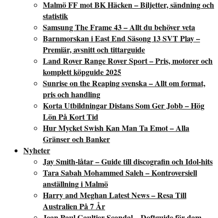
Malmö FF mot BK Häcken – Biljetter, sändning och
statistik
Samsung The Frame 43 – Allt du behöver veta
Barnmorskan i East End Säsong 13 SVT Play –
Premiär, avsnitt och tittarguide
Land Rover Range Rover Sport – Pris, motorer och
komplett köpguide 2025
Sunrise on the Reaping svenska – Allt om format,
pris och handling
Korta Utbildningar Distans Som Ger Jobb – Hög
Lön På Kort Tid
Hur Mycket Swish Kan Man Ta Emot – Alla
Gränser och Banker
Nyheter
Jay Smith-låtar – Guide till discografin och Idol-hits
Tara Sabah Mohammed Saleh – Kontroversiell
anställning i Malmö
Harry and Meghan Latest News – Resa Till
Australien På 7 År
Jean Paul Gaultier Scandal – Doftguide för dam