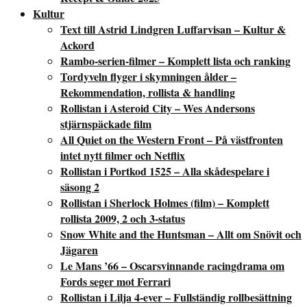
Kultur
Text till Astrid Lindgren Luffarvisan – Kultur &
Ackord
Rambo-serien-filmer – Komplett lista och ranking
Tordyveln flyger i skymningen ålder –
Rekommendation, rollista & handling
Rollistan i Asteroid City – Wes Andersons
stjärnspäckade film
All Quiet on the Western Front – På västfronten
intet nytt filmer och Netflix
Rollistan i Portkod 1525 – Alla skådespelare i
säsong 2
Rollistan i Sherlock Holmes (film) – Komplett
rollista 2009, 2 och 3-status
Snow White and the Huntsman – Allt om Snövit och
Jägaren
Le Mans ’66 – Oscarsvinnande racingdrama om
Fords seger mot Ferrari
Rollistan i Lilja 4-ever – Fullständig rollbesättning