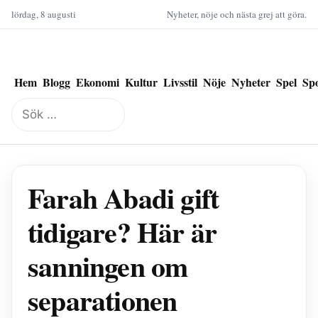
lördag, 8 augusti
Nyheter, nöje och nästa grej att göra.
Hem
Blogg
Ekonomi
Kultur
Livsstil
Nöje
Nyheter
Spel
Sp
Sök
efter:
Farah Abadi gift
tidigare? Här är
sanningen om
separationen