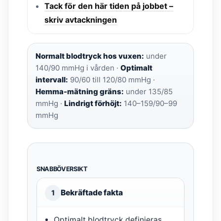
Tack för den här tiden på jobbet –
skriv avtackningen
Normalt blodtryck hos vuxen:
under
140/90 mmHg i vården ·
Optimalt
intervall:
90/60 till 120/80 mmHg ·
Hemma-mätning gräns:
under 135/85
mmHg ·
Lindrigt förhöjt:
140–159/90–99
mmHg
SNABBÖVERSIKT
Bekräftade fakta
1
Optimalt blodtryck definieras