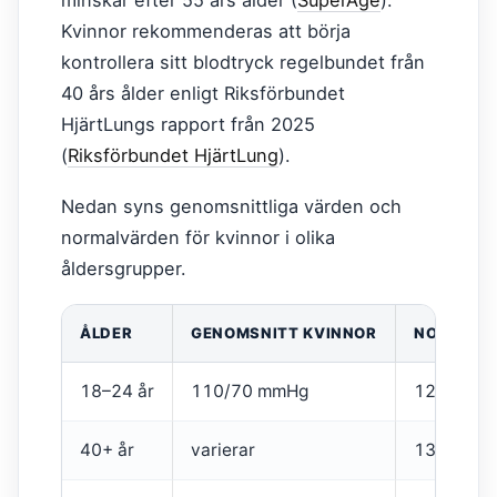
minskar efter 55 års ålder (
SuperAge
).
Kvinnor rekommenderas att börja
kontrollera sitt blodtryck regelbundet från
40 års ålder enligt Riksförbundet
HjärtLungs rapport från 2025
(
Riksförbundet HjärtLung
).
Nedan syns genomsnittliga värden och
normalvärden för kvinnor i olika
åldersgrupper.
ÅLDER
GENOMSNITT KVINNOR
NORMALVÄ
18–24 år
110/70 mmHg
120/80 
40+ år
varierar
130/85 