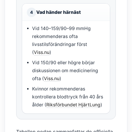
Vad händer härnäst
4
Vid 140–159/90–99 mmHg
rekommenderas ofta
livsstilsförändringar först
(
Viss.nu
)
Vid 150/90 eller högre börjar
diskussionen om medicinering
ofta (
Viss.nu
)
Kvinnor rekommenderas
kontrollera blodtryck från 40 års
ålder (
Riksförbundet HjärtLung
)
Tabellen nedan sammanfattar de officiella