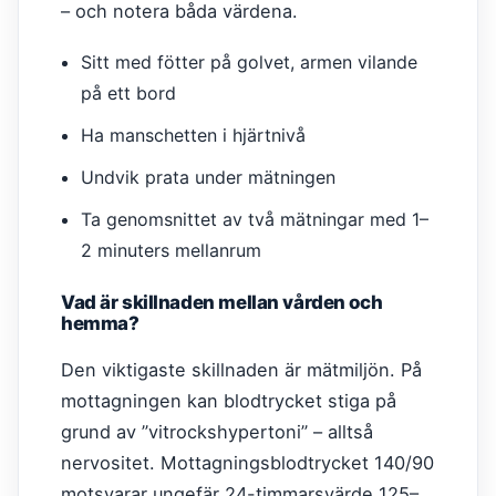
– och notera båda värdena.
Sitt med fötter på golvet, armen vilande
på ett bord
Ha manschetten i hjärtnivå
Undvik prata under mätningen
Ta genomsnittet av två mätningar med 1–
2 minuters mellanrum
Vad är skillnaden mellan vården och
hemma?
Den viktigaste skillnaden är mätmiljön. På
mottagningen kan blodtrycket stiga på
grund av ”vitrockshypertoni” – alltså
nervositet. Mottagningsblodtrycket 140/90
motsvarar ungefär 24-timmarsvärde 125–