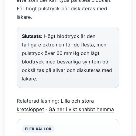
eftersom det kan tyda på stela blodkärl.
För högt pulstryck bör diskuteras med
läkare.
Slutsats:
Högt blodtryck är den
farligare extremen för de flesta, men
pulstryck över 60 mmHg och lågt
blodtryck med besvärliga symtom bör
också tas på allvar och diskuteras med
läkare.
Relaterad läsning:
Lilla och stora
kretsloppet
·
Gå ner i vikt snabbt hemma
FLER KÄLLOR