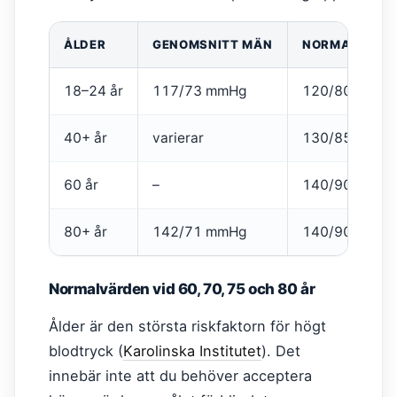
ÅLDER
GENOMSNITT MÄN
NORMALVÄRDE
18–24 år
117/73 mmHg
120/80 mmHg
40+ år
varierar
130/85 mmHg
60 år
–
140/90 mmHg
80+ år
142/71 mmHg
140/90 mmHg
Normalvärden vid 60, 70, 75 och 80 år
Ålder är den största riskfaktorn för högt
blodtryck (
Karolinska Institutet
). Det
innebär inte att du behöver acceptera