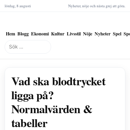
lördag, 8 augusti
Nyheter, nöje och nästa grej att göra.
Hem
Blogg
Ekonomi
Kultur
Livsstil
Nöje
Nyheter
Spel
Sp
Sök
efter:
Vad ska blodtrycket
ligga på?
Normalvärden &
tabeller