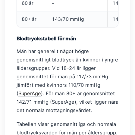
60 år
–
140/90 
80+ år
143/70 mmHg
140/90 
Blodtryckstabell för män
Män har generellt något högre
genomsnittligt blodtryck än kvinnor i yngre
åldersgrupper. Vid 18–24 år ligger
genomsnittet för män på 117/73 mmHg
jämfört med kvinnors 110/70 mmHg
(
SuperAge
). För män 80+ är genomsnittet
142/71 mmHg (SuperAge), vilket ligger nära
det normala mottagningsvärdet.
Tabellen visar genomsnittliga och normala
blodtrycksvärden för män per åldersgrupp.