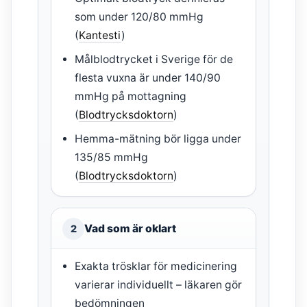
som under 120/80 mmHg
(
Kantesti
)
Målblodtrycket i Sverige för de
flesta vuxna är under 140/90
mmHg på mottagning
(
Blodtrycksdoktorn
)
Hemma-mätning bör ligga under
135/85 mmHg
(
Blodtrycksdoktorn
)
Vad som är oklart
2
Exakta trösklar för medicinering
varierar individuellt – läkaren gör
bedömningen