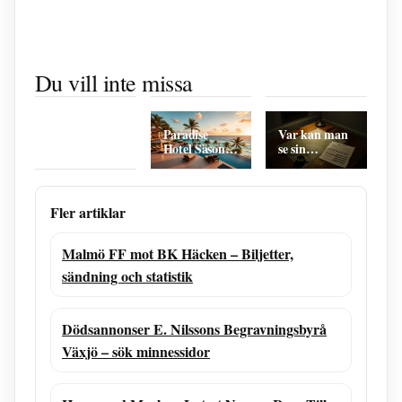
Real Madrid
Degerfors IF
Tidiga tecken
vs Rayo
mot IFK
på graviditet:
Du vill inte missa
Kyckling i ugn
Vallecano –
Norrköping –
Symtom,
mango
startelvor,
tidslinje över
tidpunkter
chutney
resultat &
möten
och råd
sambal oelek
rekord
– Enkelt
Paradise
Var kan man
recept för
Hotel Säsong
se sin
vardagen
9: Deltagare,
krigsplacering?
Vinnare &
– Guide och
Stream
svar
Fler artiklar
Malmö FF mot BK Häcken – Biljetter,
sändning och statistik
Dödsannonser E. Nilssons Begravningsbyrå
Växjö – sök minnessidor