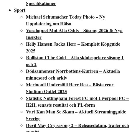
Specifikationer
Sport
Michael Schumacher Today Photo – Ny
Uppdatering om Hälsa
Vasaloppet Mot Alla Odds – Säsong 2026 & Nya
Insikter
Helly Hansen Jacka Herr – Komplett Köpguide
2025
Rollistan i The Gold – Alla skådespelare säsong 1
och 2
Dödsannonser Norrbottens-Kuriren – Aktuella
minnesord och arkiv
Merinoull Underställ Herr Rea – Bästa reor
Stadium Outlet 2025
Statistik Nottingham Forest FC mot Liverpool FC –
H2H, senaste resultat och PL-form
Vart Kan Man Se Skam – Aktuell Streamingguide
Sverige
Devil May Cry säsong 2 – Releasedatum, trailer och
avsnitt