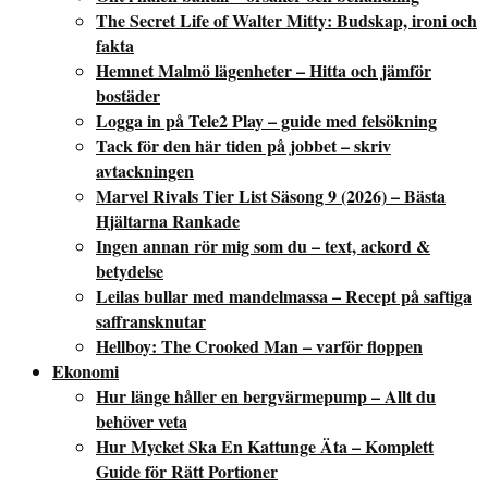
The Secret Life of Walter Mitty: Budskap, ironi och
fakta
Hemnet Malmö lägenheter – Hitta och jämför
bostäder
Logga in på Tele2 Play – guide med felsökning
Tack för den här tiden på jobbet – skriv
avtackningen
Marvel Rivals Tier List Säsong 9 (2026) – Bästa
Hjältarna Rankade
Ingen annan rör mig som du – text, ackord &
betydelse
Leilas bullar med mandelmassa – Recept på saftiga
saffransknutar
Hellboy: The Crooked Man – varför floppen
Ekonomi
Hur länge håller en bergvärmepump – Allt du
behöver veta
Hur Mycket Ska En Kattunge Äta – Komplett
Guide för Rätt Portioner