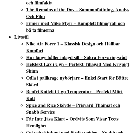
och filmfakta
The Remains of the Day – Sammanfattning, Analys
Och Film
Filmer med Mike Myer – Komplett filmografi och
bä ta filmerna
Livsstil
Nike Air Force 1 – Klassisk Design och Hållbar
Komfort
Hur länge håller inlagd sill – Säkra Förvaringsråd
Helstekt Lax i Ugn – Perfekt Tillagad Med Krispigt
Skinn
Odla i pallkrage nybörjare – Enkel Start för Bättre
Skörd
Benfri Kotlett i Ugn Temperatur – Perfekt Mört
Kött
Spice and Rice Skövde – Prisvärd Thaimat och
Snabb Service
Får Inte Jäsa Klart – Ordvits Som Visar Teets
Hemlighet
Ost och skinkpaj med färdig pajdeg – Snabb och