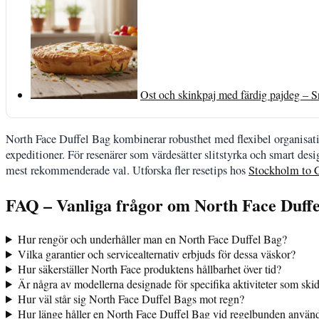
Ost och skinkpaj med färdig pajdeg – 
North Face Duffel Bag kombinerar robusthet med flexibel organisati
expeditioner. För resenärer som värdesätter slitstyrka och smart des
mest rekommenderade val. Utforska fler resetips hos
Stockholm to 
FAQ – Vanliga frågor om North Face Duffe
Hur rengör och underhåller man en North Face Duffel Bag?
Vilka garantier och servicealternativ erbjuds för dessa väskor?
Hur säkerställer North Face produktens hållbarhet över tid?
Är några av modellerna designade för specifika aktiviteter som ski
Hur väl står sig North Face Duffel Bags mot regn?
Hur länge håller en North Face Duffel Bag vid regelbunden använ