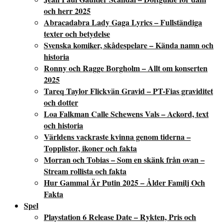
och herr 2025
Abracadabra Lady Gaga Lyrics – Fullständiga
texter och betydelse
Svenska komiker, skådespelare – Kända namn och
historia
Ronny och Ragge Borgholm – Allt om konserten
2025
Tareq Taylor Flickvän Gravid – PT-Fias graviditet
och dotter
Loa Falkman Calle Schewens Vals – Ackord, text
och historia
Världens vackraste kvinna genom tiderna –
Topplistor, ikoner och fakta
Morran och Tobias – Som en skänk från ovan –
Stream rollista och fakta
Hur Gammal Är Putin 2025 – Ålder Familj Och
Fakta
Spel
Playstation 6 Release Date – Rykten, Pris och