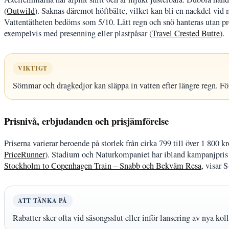
(
Outwild
). Saknas däremot höftbälte, vilket kan bli en nackdel vid
Vattentätheten bedöms som 5/10. Lätt regn och snö hanteras utan pr
exempelvis med presenning eller plastpåsar (
Travel Crested Butte
).
VIKTIGT
Sömmar och dragkedjor kan släppa in vatten efter längre regn. Fö
Prisnivå, erbjudanden och prisjämförelse
Priserna varierar beroende på storlek från cirka 799 till över 1 800 k
PriceRunner
). Stadium och Naturkompaniet har ibland kampanjpris 
Stockholm to Copenhagen Train – Snabb och Bekväm Resa
, visar 
ATT TÄNKA PÅ
Rabatter sker ofta vid säsongsslut eller inför lansering av nya koll