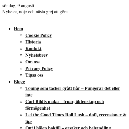
söndag, 9 augusti
Nyheter, nöje och nästa grej att göra.
Hem
Cookie Policy
Historia
Kontakt
Nyhetsbrev
Om oss
Privacy Policy
Tipsa oss
Blogg
Toning som täcker grått hår – Fungerar det eller
inte
Carl Bildts maka – fruar, äktenskap och
förmögenhet
Let the Good Times Roll Lush – doft, recensioner &
tips
Ont i hälen baktill – orsaker och behandling