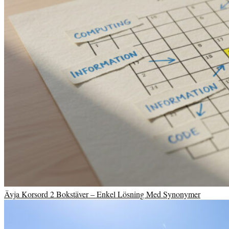
Ävja Korsord 2 Bokstäver – Enkel Lösning Med Synonymer