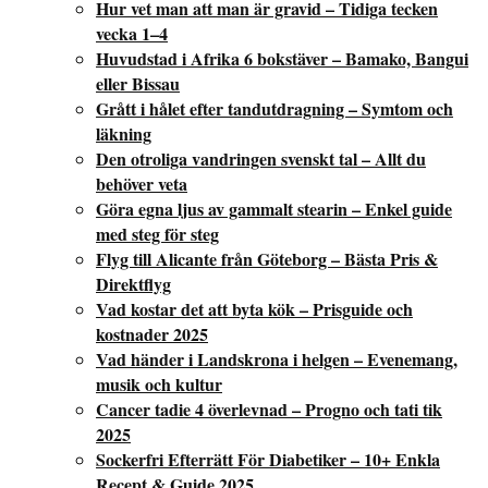
Hur vet man att man är gravid – Tidiga tecken
vecka 1–4
Huvudstad i Afrika 6 bokstäver – Bamako, Bangui
eller Bissau
Grått i hålet efter tandutdragning – Symtom och
läkning
Den otroliga vandringen svenskt tal – Allt du
behöver veta
Göra egna ljus av gammalt stearin – Enkel guide
med steg för steg
Flyg till Alicante från Göteborg – Bästa Pris &
Direktflyg
Vad kostar det att byta kök – Prisguide och
kostnader 2025
Vad händer i Landskrona i helgen – Evenemang,
musik och kultur
Cancer tadie 4 överlevnad – Progno och tati tik
2025
Sockerfri Efterrätt För Diabetiker – 10+ Enkla
Recept & Guide 2025