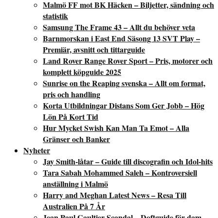
Malmö FF mot BK Häcken – Biljetter, sändning och
statistik
Samsung The Frame 43 – Allt du behöver veta
Barnmorskan i East End Säsong 13 SVT Play –
Premiär, avsnitt och tittarguide
Land Rover Range Rover Sport – Pris, motorer och
komplett köpguide 2025
Sunrise on the Reaping svenska – Allt om format,
pris och handling
Korta Utbildningar Distans Som Ger Jobb – Hög
Lön På Kort Tid
Hur Mycket Swish Kan Man Ta Emot – Alla
Gränser och Banker
Nyheter
Jay Smith-låtar – Guide till discografin och Idol-hits
Tara Sabah Mohammed Saleh – Kontroversiell
anställning i Malmö
Harry and Meghan Latest News – Resa Till
Australien På 7 År
Jean Paul Gaultier Scandal – Doftguide för dam