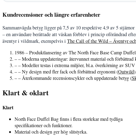
Kundrecensioner och längre erfarenheter
Sammanvägda betyg ligger på 7,5 av 10 respektive 4,9 av 5 stjärnor i 
– en användare berättade att väskan förblev i princip oförändrad efter
äventyr i vildmark, exempelvis i
The Call of the Wild – Äventyr oc
1986
– Produktlansering av The North Face Base Camp Duffel
–
– Moderna uppdateringar: återvunnet material och förbättrad 
–
– Modeller testas i extrema miljöer, bl.a. överkörning av SUV 
–
– Ny design med fler fack och förbättrad ergonomi (
Outwild
)
–
– Återkommande recensionscykler och uppdaterade betyg (
Sk
Klart & oklart
Klart
North Face Duffel Bag finns i flera storlekar med tydliga
specifikationer och funktioner.
Material och design ger hög slitstyrka.