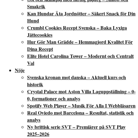
Smakrik
Kan Hundar Äta Jordnötter – Säkert Snack för Din
Hund
Crumbl Cookies Recept Svenska – Baka Lyxiga
Jättecookies
Hur Gör Man Grädde – Hemmagjord Kvalitet För
Dina Recept
Elite Hotel Carolina Tower – Modernt och Centralt
Val
Nöje
Svenska kronan mot danska – Aktuell kurs och
historik
Crystal Palace mot Aston Villa Laguppställning – 0-
0, formationer och analys
Spotify Web Player – Musik För Alla I Webbläsaren
Real Oviedo mot Barcelona – Resultat, statistik och
analys
Ny brittisk serie SVT – Premiärer på SVT Play
2025–2026