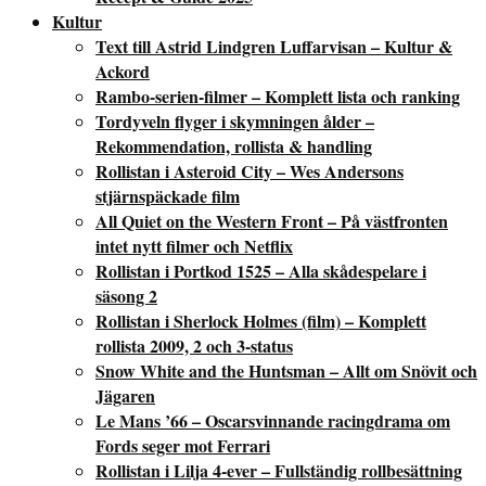
Kultur
Text till Astrid Lindgren Luffarvisan – Kultur &
Ackord
Rambo-serien-filmer – Komplett lista och ranking
Tordyveln flyger i skymningen ålder –
Rekommendation, rollista & handling
Rollistan i Asteroid City – Wes Andersons
stjärnspäckade film
All Quiet on the Western Front – På västfronten
intet nytt filmer och Netflix
Rollistan i Portkod 1525 – Alla skådespelare i
säsong 2
Rollistan i Sherlock Holmes (film) – Komplett
rollista 2009, 2 och 3-status
Snow White and the Huntsman – Allt om Snövit och
Jägaren
Le Mans ’66 – Oscarsvinnande racingdrama om
Fords seger mot Ferrari
Rollistan i Lilja 4-ever – Fullständig rollbesättning