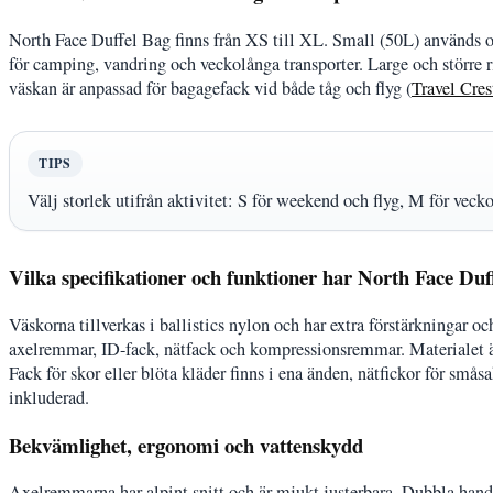
North Face Duffel Bag finns från XS till XL. Small (50L) används 
för camping, vandring och veckolånga transporter. Large och större 
väskan är anpassad för bagagefack vid både tåg och flyg (
Travel Cres
TIPS
Välj storlek utifrån aktivitet: S för weekend och flyg, M för vecko
Vilka specifikationer och funktioner har North Face Duf
Väskorna tillverkas i ballistics nylon och har extra förstärkningar 
axelremmar, ID-fack, nätfack och kompressionsremmar. Materialet är
Fack för skor eller blöta kläder finns i ena änden, nätfickor för smås
inkluderad.
Bekvämlighet, ergonomi och vattenskydd
Axelremmarna har alpint snitt och är mjukt justerbara. Dubbla handta