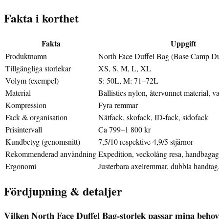
Fakta i korthet
Fakta
Uppgift
Produktnamn
North Face Duffel Bag (Base Camp Du
Tillgängliga storlekar
XS, S, M, L, XL
Volym (exempel)
S: 50L, M: 71–72L
Material
Ballistics nylon, återvunnet material, 
Kompression
Fyra remmar
Fack & organisation
Nätfack, skofack, ID-fack, sidofack
Prisintervall
Ca 799–1 800 kr
Kundbetyg (genomsnitt)
7,5/10 respektive 4,9/5 stjärnor
Rekommenderad användning
Expedition, veckolång resa, handbaga
Ergonomi
Justerbara axelremmar, dubbla handtag,
Fördjupning & detaljer
Vilken North Face Duffel Bag-storlek passar mina beho