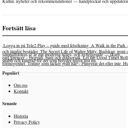
Kultur, nyheter och rekommendationer — handplockat och uppdaterat 
Fortsätt läsa
Logga in på Tele2 Play – guide med felsökning
A Walk in the Park 
och jämför bostäder
The Secret Life of Walter Mitty: Budskap, ironi 
samhallsfokus.se är din moderna nöjes- och nyhetsguide — skarp,
earl Spencer – biografi, barn och dödsorsak
Let the Good Times Roll 
snabb och kurerad för det som betyder något just nu.
förmögenhet
Toning som täcker grått hår – Fungerar det eller inte
Hu
Populärt
Om oss
Kontakt
Senaste
Historia
Privacy Policy