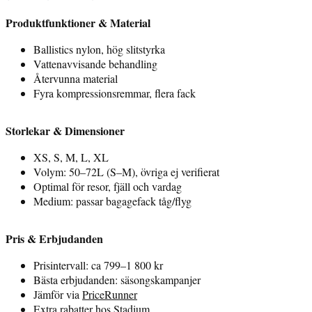
Produktfunktioner & Material
Ballistics nylon, hög slitstyrka
Vattenavvisande behandling
Återvunna material
Fyra kompressionsremmar, flera fack
Storlekar & Dimensioner
XS, S, M, L, XL
Volym: 50–72L (S–M), övriga ej verifierat
Optimal för resor, fjäll och vardag
Medium: passar bagagefack tåg/flyg
Pris & Erbjudanden
Prisintervall: ca 799–1 800 kr
Bästa erbjudanden: säsongskampanjer
Jämför via
PriceRunner
Extra rabatter hos
Stadium