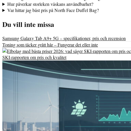
Hur påverkar storleken väskans användbarhet?
Var hittar jag bäst pris på North Face Duffel Bag?
Du vill inte missa
Samsung Galaxy Tab A9+ 5G – specifikationer, pris och recension
Toning som täcker grått hår – Fungerar det eller inte
SKI-rapporten om pris och kvalitet