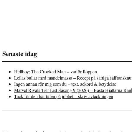
Senaste idag
Hellboy: The Crooked Man – varför floppen
Leilas bullar med mandelmassa – Recept på saftiga saffransknu
Ingen annan rör mig som du – text, ackord & betydelse
Marvel Rivals Tier List Säsong 9 (2026) – Bästa Hjältarna Ra
Tack för den här tiden på jobbet – skriv avtackningen