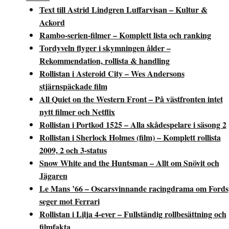
Text till Astrid Lindgren Luffarvisan – Kultur &
Ackord
Rambo-serien-filmer – Komplett lista och ranking
Tordyveln flyger i skymningen ålder –
Rekommendation, rollista & handling
Rollistan i Asteroid City – Wes Andersons
stjärnspäckade film
All Quiet on the Western Front – På västfronten intet
nytt filmer och Netflix
Rollistan i Portkod 1525 – Alla skådespelare i säsong 2
Rollistan i Sherlock Holmes (film) – Komplett rollista
2009, 2 och 3-status
Snow White and the Huntsman – Allt om Snövit och
Jägaren
Le Mans ’66 – Oscarsvinnande racingdrama om Fords
seger mot Ferrari
Rollistan i Lilja 4-ever – Fullständig rollbesättning och
filmfakta