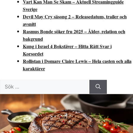
Vart Kan Man Se Skam – Aktuell Streamingguide
Sverige
Devil May Cry säsong 2 – Releasedatum, trailer och
avsnitt
Rasmus Bonde söker fru 2025 – Ålder, relation och
bakgrund
Kung i Israel 4 Bokstäver – Hitta Rätt Svar i
Korsordet
Rollistan i Domare Claire Lewis – Hela casten och alla
karaktärer
Sök
efter: