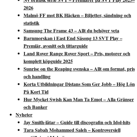
2026
Malmö FF mot BK Häcken – Biljetter, sändning och
statistik
Samsung The Frame 43 – Allt du behöver veta
Barnmorskan i East End Säsong 13 SVT Play –
Premiär, avsnitt och tittarguide
Land Rover Range Rover Sport – Pris, motorer och
komplett köpguide 2025
Sunrise on the Reaping svenska – Allt om format, pris
och handling
Korta Utbildningar Distans Som Ger Jobb – Hög Lön
På Kort Tid
Hur Mycket Swish Kan Man Ta Emot – Alla Gränser
och Banker
Nyheter
Jay Smith-låtar – Guide till discografin och Idol-hits
Tara Sabah Mohammed Saleh – Kontroversiell