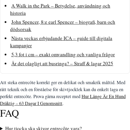
A Walk in the Park – Betydelse, användning och
historia
John Spencer, 8:e earl Spencer – biografi, barn och
dödsorsak
Nästa veckas erbjudande ICA – guide till digitala
kampanjer
5,3 fot i cm – exakt omvandling och vanliga frågor
Är det olagligt att busringa? – Straff & lagar 2025
Att steka entrecôte korrekt ger en delikat och smakrik måltid. Med
rätt teknik och en förståelse för skivtjocklek kan du enkelt laga en
perfekt entrecôte. Prova gärna receptet med
Hur Länge Är En Hund
Dräktig – 63 Dagar I Genomsnitt
.
FAQ
Hur tjocka ska skivor entrecôte vara?