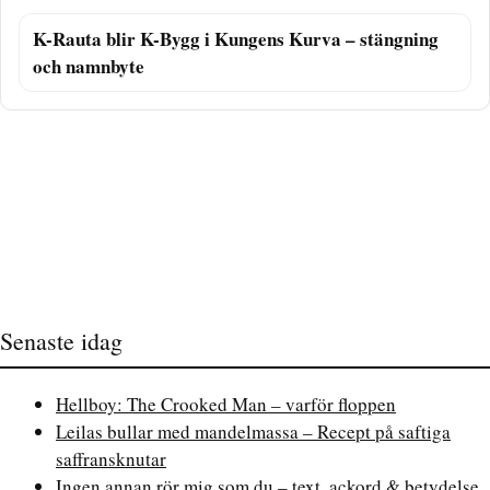
K-Rauta blir K-Bygg i Kungens Kurva – stängning
och namnbyte
Senaste idag
Hellboy: The Crooked Man – varför floppen
Leilas bullar med mandelmassa – Recept på saftiga
saffransknutar
Ingen annan rör mig som du – text, ackord & betydelse