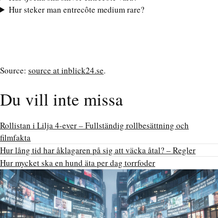
Hur steker man entrecôte medium rare?
Source:
source at inblick24.se
.
Du vill inte missa
Rollistan i Lilja 4-ever – Fullständig rollbesättning och
filmfakta
Hur lång tid har åklagaren på sig att väcka åtal? – Regler
Hur mycket ska en hund äta per dag torrfoder