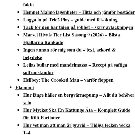
fakta
Hemnet Malmö lägenheter – Hitta och jämför bostäder
Logga in på Tele2 Play – guide med felsökning
Tack för den här tiden på jobbet – skriv avtackningen
Marvel Rivals Tier List Säsong 9 (2026) – Bästa
Hjältarna Rankade
Ingen annan rör mig som du – text, ackord &
betydelse
Leilas bullar med mandelmassa – Recept på saftiga
saffransknutar
Hellboy: The Crooked Man – varför floppen
Ekonomi
Hur länge håller en bergvärmepump – Allt du behöver
veta
Hur Mycket Ska En Kattunge Äta – Komplett Guide
för Rätt Portioner
Hur vet man att man är gravid – Tidiga tecken vecka
1–4