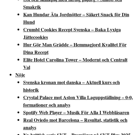
Smakrik
Kan Hundar Äta Jordnötter – Säkert Snack för Din
Hund
Crumbl Cookies Recept Svenska – Baka Lyxiga
Jättecookies
Hur Gör Man Grädde – Hemmagjord Kvalitet För
Dina Recept
Elite Hotel Carolina Tower – Modernt och Centralt
Val
Nöje
Svenska kronan mot danska – Aktuell kurs och
historik
Crystal Palace mot Aston Villa Laguppställning – 0-0,
formationer och analys
Spotify Web Player – Musik För Alla I Webbläsaren
Real Oviedo mot Barcelona – Resultat, statistik och
analys
Ny brittisk serie SVT – Premiärer på SVT Play 2025–