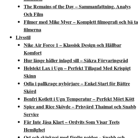
The Remains of the Day – Sammanfattning, Analys
Och Film
Filmer med Mike Myer – Komplett filmografi och bä ta
filmerna
Livsstil
Nike Air Force 1 – Klassisk Design och Hållbar
Komfort
Hur länge håller inlagd sill – Säkra Förvaringsråd
Helstekt Lax i Ugn – Perfekt Tillagad Med Krispigt
Skinn
Odla i pallkrage nybörjare – Enkel Start för Bättre
Skörd
Benfri Kotlett i Ugn Temperatur – Perfekt Mört Kött
Spice and Rice Skövde – Prisvärd Thaimat och Snabb
Service
Får Inte Jäsa Klart – Ordvits Som Visar Teets
Hemlighet
Ost och skinkpaj med färdig pajdeg – Snabb och