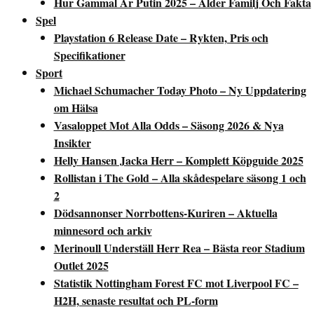
Hur Gammal Är Putin 2025 – Ålder Familj Och Fakta
Spel
Playstation 6 Release Date – Rykten, Pris och
Specifikationer
Sport
Michael Schumacher Today Photo – Ny Uppdatering
om Hälsa
Vasaloppet Mot Alla Odds – Säsong 2026 & Nya
Insikter
Helly Hansen Jacka Herr – Komplett Köpguide 2025
Rollistan i The Gold – Alla skådespelare säsong 1 och
2
Dödsannonser Norrbottens-Kuriren – Aktuella
minnesord och arkiv
Merinoull Underställ Herr Rea – Bästa reor Stadium
Outlet 2025
Statistik Nottingham Forest FC mot Liverpool FC –
H2H, senaste resultat och PL-form