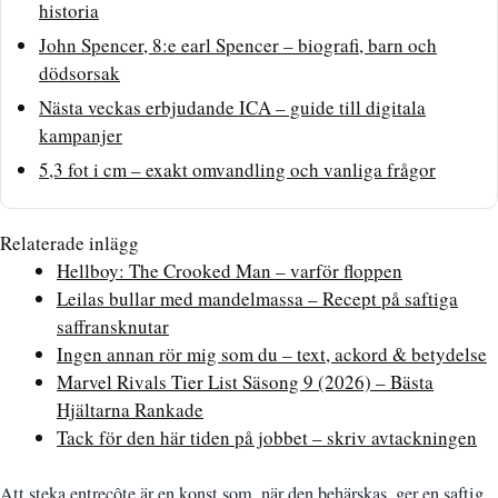
historia
John Spencer, 8:e earl Spencer – biografi, barn och
dödsorsak
Nästa veckas erbjudande ICA – guide till digitala
kampanjer
5,3 fot i cm – exakt omvandling och vanliga frågor
Relaterade inlägg
Hellboy: The Crooked Man – varför floppen
Leilas bullar med mandelmassa – Recept på saftiga
saffransknutar
Ingen annan rör mig som du – text, ackord & betydelse
Marvel Rivals Tier List Säsong 9 (2026) – Bästa
Hjältarna Rankade
Tack för den här tiden på jobbet – skriv avtackningen
Att steka entrecôte är en konst som, när den behärskas, ger en saftig