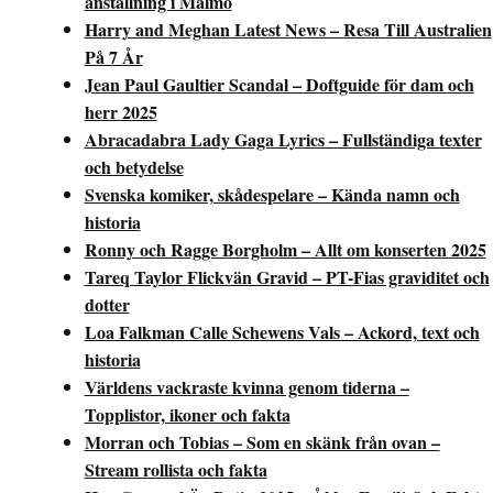
anställning i Malmö
Harry and Meghan Latest News – Resa Till Australien
På 7 År
Jean Paul Gaultier Scandal – Doftguide för dam och
herr 2025
Abracadabra Lady Gaga Lyrics – Fullständiga texter
och betydelse
Svenska komiker, skådespelare – Kända namn och
historia
Ronny och Ragge Borgholm – Allt om konserten 2025
Tareq Taylor Flickvän Gravid – PT-Fias graviditet och
dotter
Loa Falkman Calle Schewens Vals – Ackord, text och
historia
Världens vackraste kvinna genom tiderna –
Topplistor, ikoner och fakta
Morran och Tobias – Som en skänk från ovan –
Stream rollista och fakta