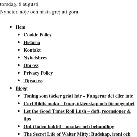
torsdag, 6 augusti
Nyheter, nöje och nästa grej att göra.
Hem
Cookie Policy
Historia
Kontakt
Nyhetsbrev
Om oss
Privacy Policy
Tipsa oss
Blogg
Toning som täcker grått hår – Fungerar det eller inte
Carl Bildts maka – fruar, äktenskap och förmögenhet
Let the Good Times Roll Lush – doft, recensioner &
tips
Ont i hälen baktill – orsaker och behandling
The Secret Life of Walter Mitty: Budskap, ironi och