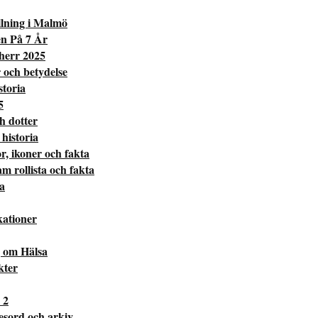
lning i Malmö
en På 7 År
 herr 2025
 och betydelse
toria
5
h dotter
historia
r, ikoner och fakta
 rollista och fakta
a
kationer
 om Hälsa
kter
 2
esord och arkiv