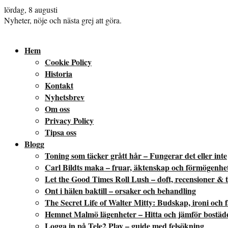
lördag, 8 augusti
Nyheter, nöje och nästa grej att göra.
Hem
Cookie Policy
Historia
Kontakt
Nyhetsbrev
Om oss
Privacy Policy
Tipsa oss
Blogg
Toning som täcker grått hår – Fungerar det eller inte
Carl Bildts maka – fruar, äktenskap och förmögenhe
Let the Good Times Roll Lush – doft, recensioner & t
Ont i hälen baktill – orsaker och behandling
The Secret Life of Walter Mitty: Budskap, ironi och 
Hemnet Malmö lägenheter – Hitta och jämför bostäd
Logga in på Tele2 Play – guide med felsökning