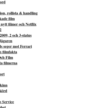
kord
on, rollista & handling
kade film
nytt filmer och Netflix
2
 2009, 2 och 3-status
Jägaren
 seger mot Ferrari
ch filmfakta
Och Film
ta filmerna
ort
Skinn
Skörd
b Service
ghet