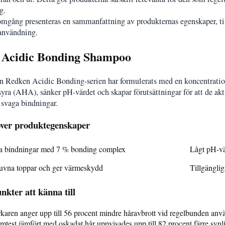
g.
mgång presenteras en sammanfattning av produkternas egenskaper, till
 användning.
 Acidic Bonding Shampoo
n Redken Acidic Bonding-serien har formulerats med en koncentratio
yra (AHA), sänker pH-värdet och skapar förutsättningar för att de akti
 svaga bindningar.
över produktegenskaper
ga bindningar med 7 % bonding complex
Lågt pH-vä
luvna toppar och ger värmeskydd
Tillgängli
nkter att känna till
rkaren anger upp till 56 procent mindre håravbrott vid regelbunden an
emtest jämfört med oskadat hår uppvisades upp till 82 procent färre synl