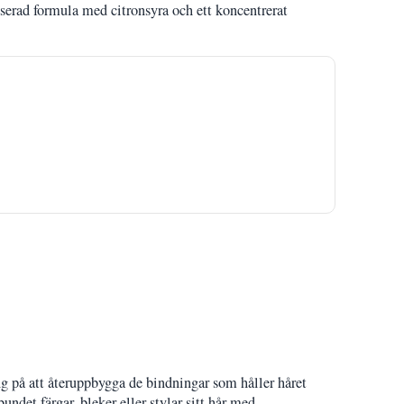
erad formula med citronsyra och ett koncentrerat
ng på att återuppbygga de bindningar som håller håret
ndet färgar, bleker eller stylar sitt hår med