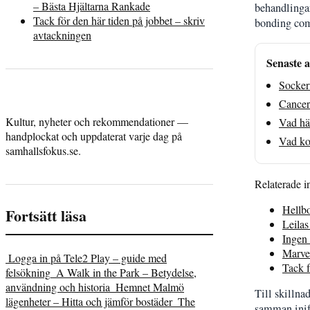
– Bästa Hjältarna Rankade
behandlinga
Tack för den här tiden på jobbet – skriv
bonding comp
avtackningen
Senaste a
Socker
Cancer 
Kultur, nyheter och rekommendationer —
Vad hä
handplockat och uppdaterat varje dag på
Vad kos
samhallsfokus.se.
Relaterade i
Hellb
Fortsätt läsa
Leilas
Ingen 
Marvel
Logga in på Tele2 Play – guide med
Tack f
felsökning
A Walk in the Park – Betydelse,
användning och historia
Hemnet Malmö
Till skillna
lägenheter – Hitta och jämför bostäder
The
samman inifr