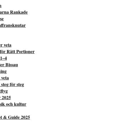
n
ltarna Rankade
se
affransknutar
r veta
ör Rätt Portioner
 1–4
er Bissau
ning
 veta
steg för steg
tflyg
r 2025
ik och kultur
pt & Guide 2025