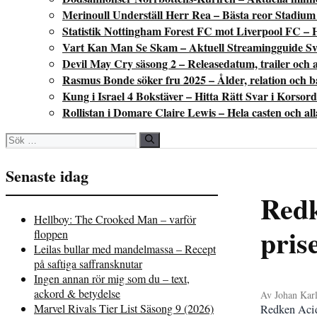
Merinoull Underställ Herr Rea – Bästa reor Stadium
Statistik Nottingham Forest FC mot Liverpool FC – 
Vart Kan Man Se Skam – Aktuell Streamingguide Sv
Devil May Cry säsong 2 – Releasedatum, trailer och a
Rasmus Bonde söker fru 2025 – Ålder, relation och 
Kung i Israel 4 Bokstäver – Hitta Rätt Svar i Korsord
Rollistan i Domare Claire Lewis – Hela casten och al
Sök
efter:
Senaste idag
Redk
Hellboy: The Crooked Man – varför
pris
floppen
Leilas bullar med mandelmassa – Recept
på saftiga saffransknutar
Ingen annan rör mig som du – text,
ackord & betydelse
Av Johan Karl
Marvel Rivals Tier List Säsong 9 (2026)
Redken Acidi