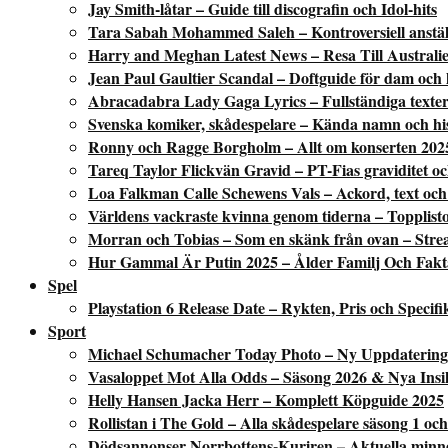
Jay Smith-låtar – Guide till discografin och Idol-hits
Tara Sabah Mohammed Saleh – Kontroversiell anstäl
Harry and Meghan Latest News – Resa Till Australi
Jean Paul Gaultier Scandal – Doftguide för dam och
Abracadabra Lady Gaga Lyrics – Fullständiga texter
Svenska komiker, skådespelare – Kända namn och his
Ronny och Ragge Borgholm – Allt om konserten 202
Tareq Taylor Flickvän Gravid – PT-Fias graviditet oc
Loa Falkman Calle Schewens Vals – Ackord, text och 
Världens vackraste kvinna genom tiderna – Topplisto
Morran och Tobias – Som en skänk från ovan – Stream
Hur Gammal Är Putin 2025 – Ålder Familj Och Fakt
Spel
Playstation 6 Release Date – Rykten, Pris och Specifi
Sport
Michael Schumacher Today Photo – Ny Uppdatering
Vasaloppet Mot Alla Odds – Säsong 2026 & Nya Insi
Helly Hansen Jacka Herr – Komplett Köpguide 2025
Rollistan i The Gold – Alla skådespelare säsong 1 och
Dödsannonser Norrbottens-Kuriren – Aktuella minn