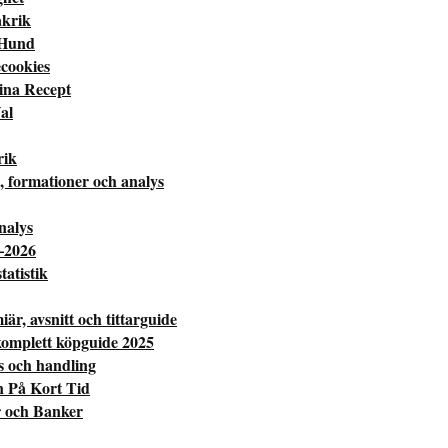
akrik
 Hund
cookies
ina Recept
al
rik
, formationer och analys
nalys
–2026
atistik
r, avsnitt och tittarguide
komplett köpguide 2025
s och handling
n På Kort Tid
 och Banker