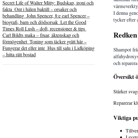
Secret Life of Walter Mitty: Budskap, ironi och
värmeverkty
fakta
Ont i hälen baktill – orsaker och
I denna geno
behandling
John Spencer, 8:e earl Spencer –
tycker efter
biografi, barn och dödsorsak
Let the Good
Times Roll Lush – doft, recensioner & tips
Redken
Carl Bildts maka – fruar, äktenskap och
förmögenhet
Toning som täcker grått hår –
Fungerar det eller inte
Hus till salu i Lidköping
Shampot frå
– hitta rätt bostad
alfahydroxys
och reparera
Översikt 
Stärker sva
Reparerar k
Viktiga pu
Tillve
I syst