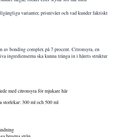
gängliga varianter, prisnivåer och vad kunder faktiskt
n av bonding complex på 7 procent. Citronsyra, en
va ingredienserna ska kunna tränga in i hårets struktur
rde med citronsyra för mjukare hår
ga storlekar: 300 ml och 500 ml
vändning
iga brustna strån