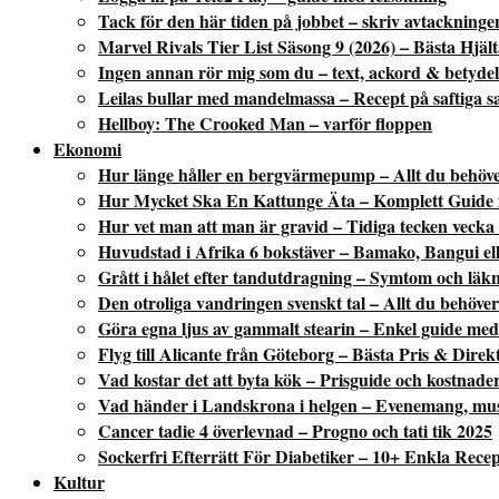
Tack för den här tiden på jobbet – skriv avtackninge
Marvel Rivals Tier List Säsong 9 (2026) – Bästa Hjä
Ingen annan rör mig som du – text, ackord & betydel
Leilas bullar med mandelmassa – Recept på saftiga s
Hellboy: The Crooked Man – varför floppen
Ekonomi
Hur länge håller en bergvärmepump – Allt du behöve
Hur Mycket Ska En Kattunge Äta – Komplett Guide f
Hur vet man att man är gravid – Tidiga tecken vecka
Huvudstad i Afrika 6 bokstäver – Bamako, Bangui ell
Grått i hålet efter tandutdragning – Symtom och läk
Den otroliga vandringen svenskt tal – Allt du behöver
Göra egna ljus av gammalt stearin – Enkel guide med 
Flyg till Alicante från Göteborg – Bästa Pris & Direk
Vad kostar det att byta kök – Prisguide och kostnade
Vad händer i Landskrona i helgen – Evenemang, mus
Cancer tadie 4 överlevnad – Progno och tati tik 2025
Sockerfri Efterrätt För Diabetiker – 10+ Enkla Rece
Kultur