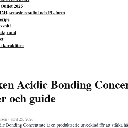
 Outlet 2025
H2H, senaste resultat och PL-form
erige
vsnitt
bakgrund
et
la karaktärer
en Acidic Bonding Conce
er och guide
sson · april 25, 2026
c Bonding Concentrate är en produktserie utvecklad för att stärka hå