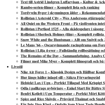
Text till Astrid Lindgren Luffarvisan – Kultur & Ac
Rambo-serien-filmer – Komplett lista och ranking
Tordyveln flyger i skymningen ålder – Rekommendati
Rollistan i Asteroid City – Wes Andersons stjärnspäc
All Quiet on the Western Front – På västfronten intet 
Rollistan i Portkod 1525 – Alla skådespelare i säsong 
Rollistan i Sherlock Holmes (film) – Komplett rollista
Snow White and the Huntsman – Allt om Snövit och 
Le Mans ’66 – Oscarsvinnande racingdrama om Fords
Rollistan i Lilja 4-ever – Fullständig rollbesättning o
The Remains of the Day – Sammanfattning, Analys 
Filmer med Mike Myer – Komplett filmografi och bä 
Livsstil
Nike Air Force 1 – Klassisk Design och Hållbar Komf
Hur länge håller inlagd sill – Säkra Förvaringsråd
Helstekt Lax i Ugn – Perfekt Tillagad Med Krispigt 
Odla i pallkrage nybörjare – Enkel Start för Bättre 
Benfri Kotlett i Ugn Temperatur – Perfekt Mört Kött
Spice and Rice Skövde – Prisvärd Thaimat och Snab
Får Inte Jäsa Klart – Ordvits Som Visar Teets Hemli