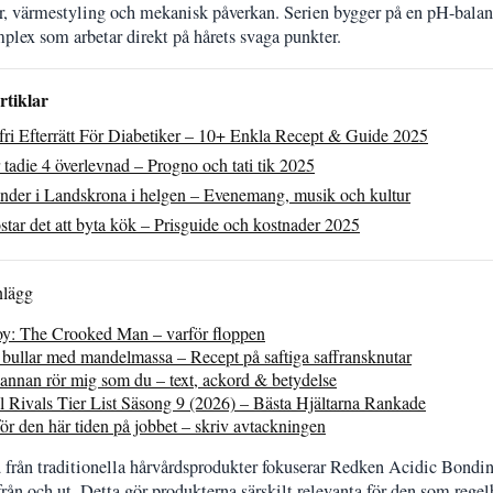
r, värmestyling och mekanisk påverkan. Serien bygger på en pH-balans
lex som arbetar direkt på hårets svaga punkter.
rtiklar
fri Efterrätt För Diabetiker – 10+ Enkla Recept & Guide 2025
tadie 4 överlevnad – Progno och tati tik 2025
nder i Landskrona i helgen – Evenemang, musik och kultur
tar det att byta kök – Prisguide och kostnader 2025
nlägg
oy: The Crooked Man – varför floppen
 bullar med mandelmassa – Recept på saftiga saffransknutar
annan rör mig som du – text, ackord & betydelse
 Rivals Tier List Säsong 9 (2026) – Bästa Hjältarna Rankade
ör den här tiden på jobbet – skriv avtackningen
d från traditionella hårvårdsprodukter fokuserar Redken Acidic Bondi
ån och ut. Detta gör produkterna särskilt relevanta för den som regelbu