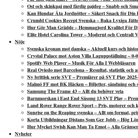
Ost och skinkpaj med färdig pajdeg – Snabb och Sm
Kan Hundar Äta Jordnötter – Säkert Snack för Din
Crumbl Cookies Recept Svenska – Baka Lyxiga Jätte
Hur Gör Man Grädde – Hemmagjord Kvalitet För D
Elite Hotel Carolina Tower – Modernt och Centralt V
Nöje
Svenska kronan mot danska – Aktuell kurs och histo
Crystal Palace mot Aston Villa Laguppställning – 0-0
Spotify Web Player – Musik För Alla I Webbläsaren
Real Oviedo mot Barcelona – Resultat, statistik och a
Ny brittisk serie SVT – Premiärer på SVT Play 2025
Malmö FF mot BK Häcken – Biljetter, sändning och st
Samsung The Frame 43 – Allt du behöver veta
Barnmorskan i East End Säsong 13 SVT Play – Premiä
Land Rover Range Rover Sport – Pris, motorer och 
Sunrise on the Reaping svenska – Allt om format, pri
Korta Utbildningar Distans Som Ger Jobb – Hög Lö
Hur Mycket Swish Kan Man Ta Emot – Alla Gränser
Nyheter