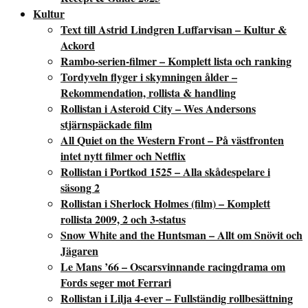
Kultur
Text till Astrid Lindgren Luffarvisan – Kultur &
Ackord
Rambo-serien-filmer – Komplett lista och ranking
Tordyveln flyger i skymningen ålder –
Rekommendation, rollista & handling
Rollistan i Asteroid City – Wes Andersons
stjärnspäckade film
All Quiet on the Western Front – På västfronten
intet nytt filmer och Netflix
Rollistan i Portkod 1525 – Alla skådespelare i
säsong 2
Rollistan i Sherlock Holmes (film) – Komplett
rollista 2009, 2 och 3-status
Snow White and the Huntsman – Allt om Snövit och
Jägaren
Le Mans ’66 – Oscarsvinnande racingdrama om
Fords seger mot Ferrari
Rollistan i Lilja 4-ever – Fullständig rollbesättning