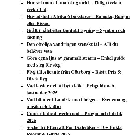
Hur vet man att man är gravid – Tidiga tecken
vecka 1–4
Huvudstad i Afrika 6 bokstäver – Bamako, Bangui
eller Bissau
Grått i hålet efter tandutdragning – Symtom och
läkning
Den otroliga vandringen svenskt tal – Allt du
behöver veta
Göra egna ljus av gammalt stearin – Enkel guide
med steg för steg
Flyg till Alicante från Göteborg – Bästa Pris &
Direktflyg
Vad kostar det att byta kök – Prisguide och
kostnader 2025
Vad händer i Landskrona i helgen – Evenemang,
musik och kultur
Cancer tadie 4 överlevnad – Progno och tati tik
2025
Sockerfri Efterrätt För Diabetiker – 10+ Enkla
Recept & Guide 2025