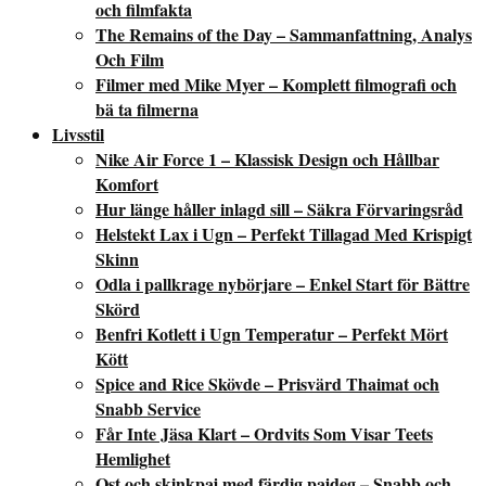
och filmfakta
The Remains of the Day – Sammanfattning, Analys
Och Film
Filmer med Mike Myer – Komplett filmografi och
bä ta filmerna
Livsstil
Nike Air Force 1 – Klassisk Design och Hållbar
Komfort
Hur länge håller inlagd sill – Säkra Förvaringsråd
Helstekt Lax i Ugn – Perfekt Tillagad Med Krispigt
Skinn
Odla i pallkrage nybörjare – Enkel Start för Bättre
Skörd
Benfri Kotlett i Ugn Temperatur – Perfekt Mört
Kött
Spice and Rice Skövde – Prisvärd Thaimat och
Snabb Service
Får Inte Jäsa Klart – Ordvits Som Visar Teets
Hemlighet
Ost och skinkpaj med färdig pajdeg – Snabb och