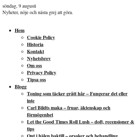
söndag, 9 augusti
Nyheter, nöje och nästa grej att göra.
Hem
Cookie Policy
Historia
Kontakt
Nyhetsbrev
Om oss
Privacy Policy
Tipsa oss
Blogg
Toning som täcker grått hår – Fungerar det eller
inte
Carl Bildts maka – fruar, äktenskap och
förmögenhet
Let the Good Times Roll Lush – doft, recensioner &
tips
Ont i hälen baktill – orsaker och behandling