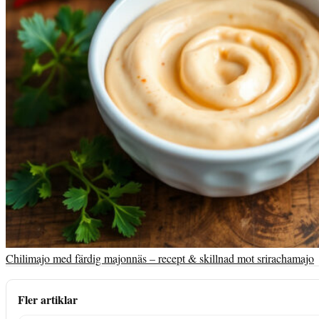
Chilimajo med färdig majonnäs – recept & skillnad mot srirachamajo
Fler artiklar