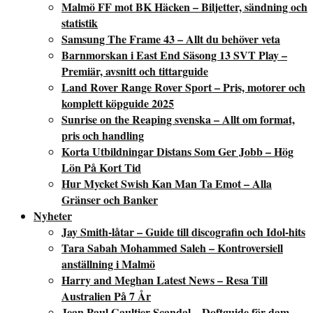
Malmö FF mot BK Häcken – Biljetter, sändning och
statistik
Samsung The Frame 43 – Allt du behöver veta
Barnmorskan i East End Säsong 13 SVT Play –
Premiär, avsnitt och tittarguide
Land Rover Range Rover Sport – Pris, motorer och
komplett köpguide 2025
Sunrise on the Reaping svenska – Allt om format,
pris och handling
Korta Utbildningar Distans Som Ger Jobb – Hög
Lön På Kort Tid
Hur Mycket Swish Kan Man Ta Emot – Alla
Gränser och Banker
Nyheter
Jay Smith-låtar – Guide till discografin och Idol-hits
Tara Sabah Mohammed Saleh – Kontroversiell
anställning i Malmö
Harry and Meghan Latest News – Resa Till
Australien På 7 År
Jean Paul Gaultier Scandal – Doftguide för dam