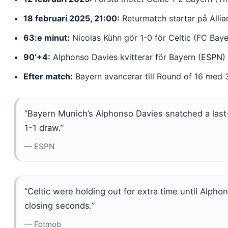
18 februari 2025, 21:00:
Returmatch startar på Allia
63:e minut:
Nicolas Kühn gör 1-0 för Celtic (FC Baye
90’+4:
Alphonso Davies kvitterar för Bayern (
ESPN
)
Efter match:
Bayern avancerar till Round of 16 med 3
”Bayern Munich’s Alphonso Davies snatched a last-
1-1 draw.”
— ESPN
”Celtic were holding out for extra time until Alph
closing seconds.”
— Fotmob