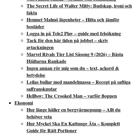
The Secret Life of Walter Mitty: Budskap, ironi och
fakta
Hemnet Malmö lägenheter – Hitta och jämför
bostäder
Logga in på Tele2 Play – guide med felsökning
Tack för den här tiden på jobbet – skriv
avtackningen
Marvel Rivals Tier List Säsong 9 (2026) – Bästa
Hjältarna Rankade
Ingen annan rör mig som du – text, ackord &
betydelse
Leilas bullar med mandelmassa – Recept på saftiga
saffransknutar
Hellboy: The Crooked Man – varför floppen
Ekonomi
Hur länge håller en bergvärmepump – Allt du
behöver veta
Hur Mycket Ska En Kattunge Äta – Komplett
Guide för Rätt Portioner