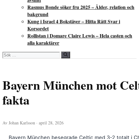
Rasmus Bonde söker fru 2025 – Ålder, relation och
bakgrund
Kung i Israel 4 Bokstäver – Hitta Rätt Svar i
Korsordet
Rollistan i Domare Claire Lewis – Hela casten och
alla karaktärer
Sök
efter:
Bayern München mot Celt
fakta
Av Johan Karlsson · april 28, 2026
Bayern München besegrade Celtic med 3-2 totalt i C