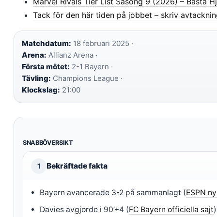
Marvel Rivals Tier List Säsong 9 (2026) – Bästa H
Tack för den här tiden på jobbet – skriv avtackni
Matchdatum:
18 februari 2025 ·
Arena:
Allianz Arena ·
Första mötet:
2-1 Bayern ·
Tävling:
Champions League ·
Klockslag:
21:00
SNABBÖVERSIKT
Bekräftade fakta
1
Bayern avancerade 3-2 på sammanlagt (
ESPN ny
Davies avgjorde i 90’+4 (
FC Bayern officiella sajt
)