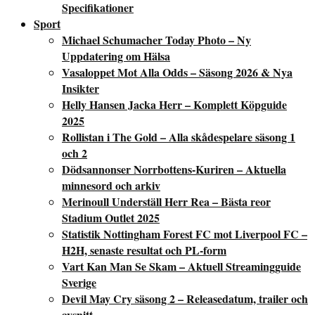
Specifikationer
Sport
Michael Schumacher Today Photo – Ny
Uppdatering om Hälsa
Vasaloppet Mot Alla Odds – Säsong 2026 & Nya
Insikter
Helly Hansen Jacka Herr – Komplett Köpguide
2025
Rollistan i The Gold – Alla skådespelare säsong 1
och 2
Dödsannonser Norrbottens-Kuriren – Aktuella
minnesord och arkiv
Merinoull Underställ Herr Rea – Bästa reor
Stadium Outlet 2025
Statistik Nottingham Forest FC mot Liverpool FC –
H2H, senaste resultat och PL-form
Vart Kan Man Se Skam – Aktuell Streamingguide
Sverige
Devil May Cry säsong 2 – Releasedatum, trailer och
avsnitt