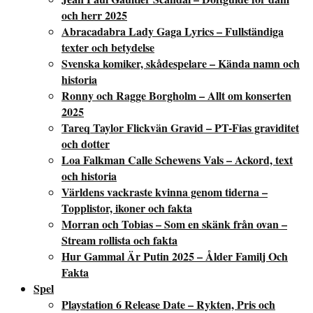
och herr 2025
Abracadabra Lady Gaga Lyrics – Fullständiga
texter och betydelse
Svenska komiker, skådespelare – Kända namn och
historia
Ronny och Ragge Borgholm – Allt om konserten
2025
Tareq Taylor Flickvän Gravid – PT-Fias graviditet
och dotter
Loa Falkman Calle Schewens Vals – Ackord, text
och historia
Världens vackraste kvinna genom tiderna –
Topplistor, ikoner och fakta
Morran och Tobias – Som en skänk från ovan –
Stream rollista och fakta
Hur Gammal Är Putin 2025 – Ålder Familj Och
Fakta
Spel
Playstation 6 Release Date – Rykten, Pris och