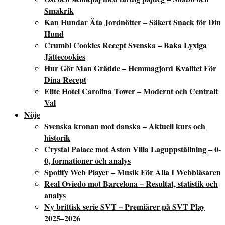
Smakrik
Kan Hundar Äta Jordnötter – Säkert Snack för Din
Hund
Crumbl Cookies Recept Svenska – Baka Lyxiga
Jättecookies
Hur Gör Man Grädde – Hemmagjord Kvalitet För
Dina Recept
Elite Hotel Carolina Tower – Modernt och Centralt
Val
Nöje
Svenska kronan mot danska – Aktuell kurs och
historik
Crystal Palace mot Aston Villa Laguppställning – 0-
0, formationer och analys
Spotify Web Player – Musik För Alla I Webbläsaren
Real Oviedo mot Barcelona – Resultat, statistik och
analys
Ny brittisk serie SVT – Premiärer på SVT Play
2025–2026