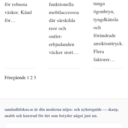
tunga
för robusta
funktionella
ögonbryn,
väskor. Känd
mobilaccessoarer,
tyngdkänsla
för…
där särskilda
och
reor och
förändrade
outlet-
ansiktsuttryck.
erbjudanden
Flera
väcker stort…
faktorer…
Föregående
1
2
3
samhallsfokus.se är din moderna nöjes- och nyhetsguide — skarp,
snabb och kurerad för det som betyder något just nu.