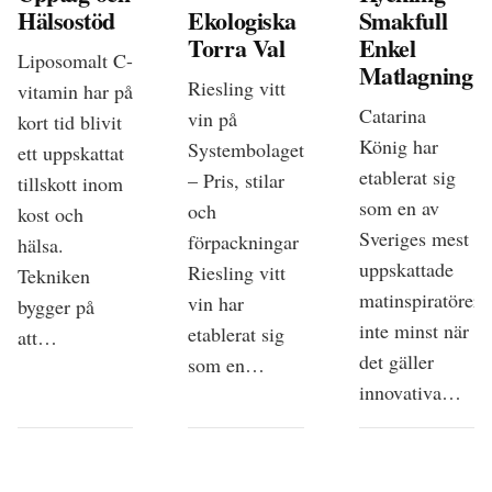
Hälsostöd
Ekologiska
Smakfull
Torra Val
Enkel
Liposomalt C-
Matlagning
Riesling vitt
vitamin har på
Catarina
vin på
kort tid blivit
König har
Systembolaget
ett uppskattat
etablerat sig
– Pris, stilar
tillskott inom
som en av
och
kost och
Sveriges mest
förpackningar
hälsa.
uppskattade
Riesling vitt
Tekniken
matinspiratörer,
vin har
bygger på
inte minst när
etablerat sig
att…
det gäller
som en…
innovativa…