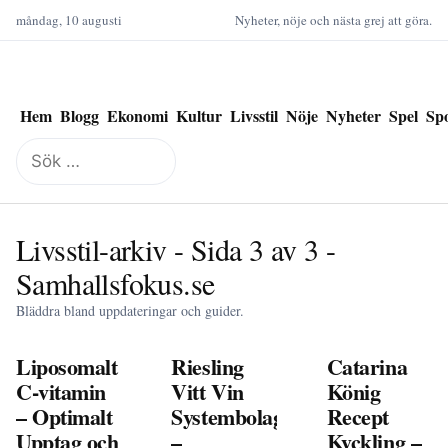
måndag, 10 augusti
Nyheter, nöje och nästa grej att göra.
Hem
Blogg
Ekonomi
Kultur
Livsstil
Nöje
Nyheter
Spel
Sp
Sök
efter:
Livsstil-arkiv - Sida 3 av 3 -
Samhallsfokus.se
Bläddra bland uppdateringar och guider.
Liposomalt
Riesling
Catarina
C-vitamin
Vitt Vin
König
– Optimalt
Systembolaget
Recept
Upptag och
–
Kyckling –