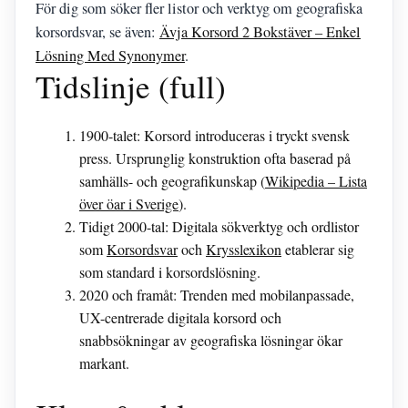
För dig som söker fler listor och verktyg om geografiska
korsordsvar, se även:
Ävja Korsord 2 Bokstäver – Enkel
Lösning Med Synonymer
.
Tidslinje (full)
1900-talet
: Korsord introduceras i tryckt svensk
press. Ursprunglig konstruktion ofta baserad på
samhälls- och geografikunskap (
Wikipedia – Lista
över öar i Sverige
).
Tidigt 2000-tal
: Digitala sökverktyg och ordlistor
som
Korsordsvar
och
Krysslexikon
etablerar sig
som standard i korsordslösning.
2020 och framåt
: Trenden med mobilanpassade,
UX-centrerade digitala korsord och
snabbsökningar av geografiska lösningar ökar
markant.