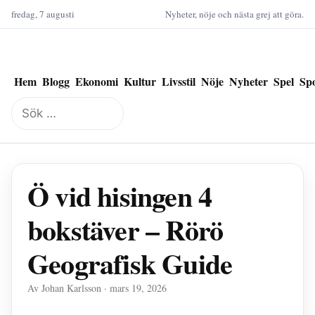
fredag, 7 augusti
Nyheter, nöje och nästa grej att göra.
Hem
Blogg
Ekonomi
Kultur
Livsstil
Nöje
Nyheter
Spel
Sp
Sök
efter:
Ö vid hisingen 4
bokstäver – Rörö
Geografisk Guide
Av Johan Karlsson · mars 19, 2026