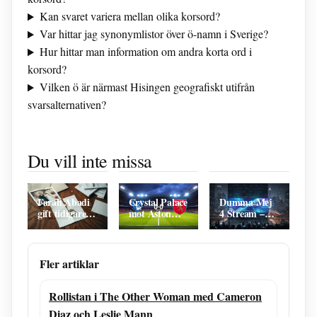
Kan svaret variera mellan olika korsord?
Var hittar jag synonymlistor över ö-namn i Sverige?
Hur hittar man information om andra korta ord i
korsord?
Vilken ö är närmast Hisingen geografiskt utifrån
svarsalternativen?
Dun &
Mazarinkaka
Huvudstad i
Bradstreet
i långpanna
Afrika 6
Du vill inte missa
Kreditupplysning:
utan
bokstäver –
Varför och
mandelmassa
Bamako,
Hur?
– Enkelt och
Bangui eller
saftigt recept
Bissau
Farah Abadi
Crystal Palace
Dumma Mej
gift tidigare?
mot Aston
4 Stream –
Här är
Villa
Biopremiär
sanningen om
Laguppställning
Och
separationen
– 0-0,
Streaming
formationer
Info
Fler artiklar
och analys
Rollistan i The Other Woman med Cameron
Diaz och Leslie Mann