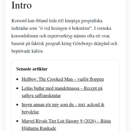
Intro
Korsord kan ibland leda till knepiga geografiska
ledtrådar som ”ö vid hisingen 4 bokstäver”. I svenska
korsordsforum och expertverktyg nämns ofta ett svar,
baserat på faktisk geografi kring Göteborgs skärgård och
beprövade källor.
Senaste artiklar
Hellboy: The Crooked Man – varför floppen
Leilas bullar med mandelmassa – Recept på
saftiga saffransknutar
Ingen annan rör mig som du – text, ackord &
betydelse
Marvel Rivals Tier List Säsong 9 (2026) – Bästa
Hjältarna Rankade