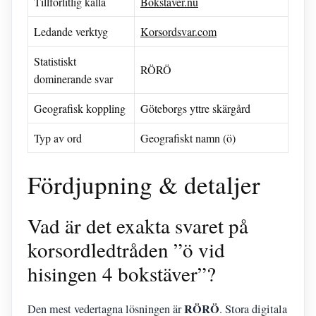
Tillförlitlig källa
Bokstäver.nu
Ledande verktyg
Korsordsvar.com
Statistiskt
RÖRÖ
dominerande svar
Geografisk koppling
Göteborgs yttre skärgård
Typ av ord
Geografiskt namn (ö)
Fördjupning & detaljer
Vad är det exakta svaret på
korsordledtråden ”ö vid
hisingen 4 bokstäver”?
RÖRÖ
Den mest vedertagna lösningen är
. Stora digitala