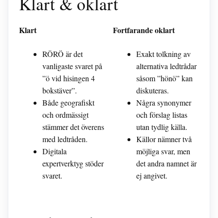
Klart & oklart
Klart
Fortfarande oklart
RÖRÖ är det
Exakt tolkning av
vanligaste svaret på
alternativa ledtrådar
”ö vid hisingen 4
såsom ”hönö” kan
bokstäver”.
diskuteras.
Både geografiskt
Några synonymer
och ordmässigt
och förslag listas
stämmer det överens
utan tydlig källa.
med ledtråden.
Källor nämner två
Digitala
möjliga svar, men
expertverktyg stöder
det andra namnet är
svaret.
ej angivet.