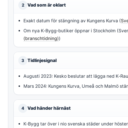
Vad som är oklart
2
Exakt datum för stängning av Kungens Kurva (
Sve
Om nya K‑Bygg‑butiker öppnar i Stockholm (Sven
(branschtidning)
)
Tidlinjesignal
3
Augusti 2023: Kesko beslutar att lägga ned K‑Rau
Mars 2024: Kungens Kurva, Umeå och Malmö stän
Vad händer härnäst
4
K‑Bygg tar över i nio svenska städer under hös