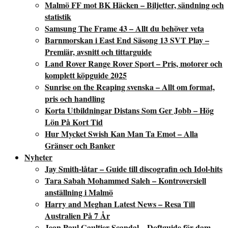
Malmö FF mot BK Häcken – Biljetter, sändning och
statistik
Samsung The Frame 43 – Allt du behöver veta
Barnmorskan i East End Säsong 13 SVT Play –
Premiär, avsnitt och tittarguide
Land Rover Range Rover Sport – Pris, motorer och
komplett köpguide 2025
Sunrise on the Reaping svenska – Allt om format,
pris och handling
Korta Utbildningar Distans Som Ger Jobb – Hög
Lön På Kort Tid
Hur Mycket Swish Kan Man Ta Emot – Alla
Gränser och Banker
Nyheter
Jay Smith-låtar – Guide till discografin och Idol-hits
Tara Sabah Mohammed Saleh – Kontroversiell
anställning i Malmö
Harry and Meghan Latest News – Resa Till
Australien På 7 År
Jean Paul Gaultier Scandal – Doftguide för dam