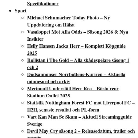
Specifikationer
Sport
Michael Schumacher Today Photo – Ny
Uppdatering om Hälsa
Vasaloppet Mot Alla Odds – Säsong 2026 & Nya
Insikter
Helly Hansen Jacka Herr – Komplett Köpguide
2025
Rollistan i The Gold – Alla skådespelare säsong 1
och 2
Dödsannonser Norrbottens-Kuriren – Aktuella
minnesord och arkiv
Merinoull Underställ Herr Rea – Bästa reor
Stadium Outlet 2025
Statistik Nottingham Forest FC mot Liverpool FC –
H2H, senaste resultat och PL-form
Vart Kan Man Se Skam – Aktuell Streamingguide
Sverige
Devil May Cry säsong 2 – Releasedatum, trailer och
avsnitt