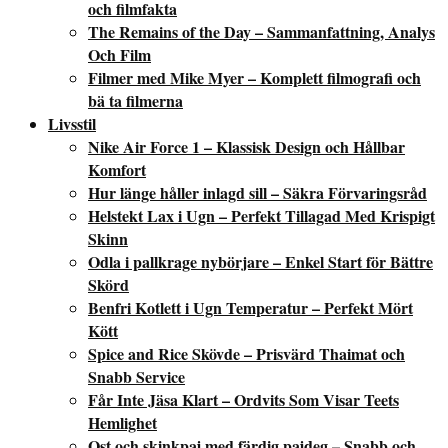
och filmfakta
The Remains of the Day – Sammanfattning, Analys
Och Film
Filmer med Mike Myer – Komplett filmografi och
bä ta filmerna
Livsstil
Nike Air Force 1 – Klassisk Design och Hållbar
Komfort
Hur länge håller inlagd sill – Säkra Förvaringsråd
Helstekt Lax i Ugn – Perfekt Tillagad Med Krispigt
Skinn
Odla i pallkrage nybörjare – Enkel Start för Bättre
Skörd
Benfri Kotlett i Ugn Temperatur – Perfekt Mört
Kött
Spice and Rice Skövde – Prisvärd Thaimat och
Snabb Service
Får Inte Jäsa Klart – Ordvits Som Visar Teets
Hemlighet
Ost och skinkpaj med färdig pajdeg – Snabb och