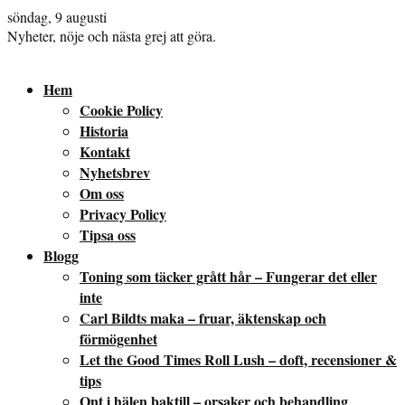
söndag, 9 augusti
Nyheter, nöje och nästa grej att göra.
Hem
Cookie Policy
Historia
Kontakt
Nyhetsbrev
Om oss
Privacy Policy
Tipsa oss
Blogg
Toning som täcker grått hår – Fungerar det eller
inte
Carl Bildts maka – fruar, äktenskap och
förmögenhet
Let the Good Times Roll Lush – doft, recensioner &
tips
Ont i hälen baktill – orsaker och behandling