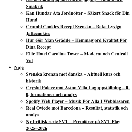
Smakrik
Kan Hundar Äta Jordnötter – Säkert Snack för Din
Hund
Crumbl Cookies Recept Svenska – Baka Lyxiga
Jättecookies
Hur Gör Man Grädde – Hemmagjord Kvalitet För
Dina Recept
Elite Hotel Carolina Tower – Modernt och Centralt
Val
Nöje
Svenska kronan mot danska – Aktuell kurs och
historik
Crystal Palace mot Aston Villa Laguppställning – 0-
0, formationer och analys
Spotify Web Player – Musik För Alla I Webbläsaren
Real Oviedo mot Barcelona – Resultat, statistik och
analys
Ny brittisk serie SVT – Premiärer på SVT Play
2025–2026