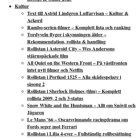
Kultur
Text till Astrid Lindgren Luffarvisan – Kultur &
Ackord
Rambo-serien-filmer – Komplett lista och ranking
Tordyveln flyger i skymningen ålder –
Rekommendation, rollista & handling
Rollistan i Asteroid City – Wes Andersons
stjärnspäckade film
All Quiet on the Western Front – På västfronten
intet nytt filmer och Netflix
Rollistan i Portkod 1525 – Alla skådespelare i
säsong 2
Rollistan i Sherlock Holmes (film) – Komplett
rollista 2009, 2 och 3-status
Snow White and the Huntsman – Allt om Snövit och
Jägaren
Le Mans ’66 – Oscarsvinnande racingdrama om
Fords seger mot Ferrari
Rollistan i Lilja 4-ever – Fullständig rollbesättning