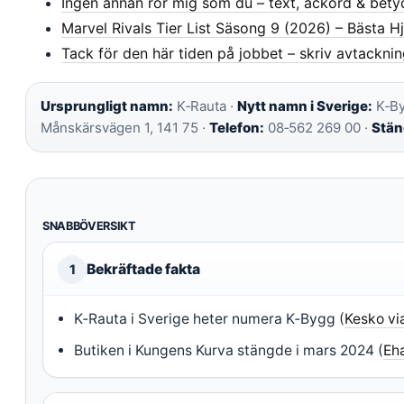
Ingen annan rör mig som du – text, ackord & bety
Marvel Rivals Tier List Säsong 9 (2026) – Bästa H
Tack för den här tiden på jobbet – skriv avtackni
Ursprungligt namn:
K‑Rauta ·
Nytt namn i Sverige:
K‑By
Månskärsvägen 1, 141 75 ·
Telefon:
08‑562 269 00 ·
Stän
SNABBÖVERSIKT
Bekräftade fakta
1
K‑Rauta i Sverige heter numera K‑Bygg (
Kesko v
Butiken i Kungens Kurva stängde i mars 2024 (
Eh