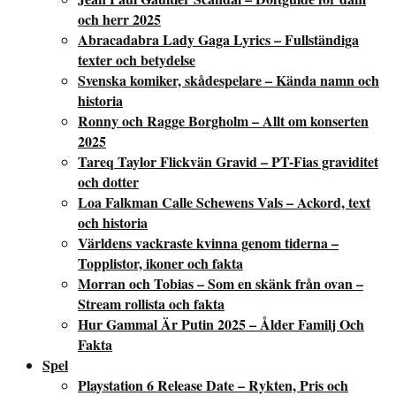
och herr 2025
Abracadabra Lady Gaga Lyrics – Fullständiga
texter och betydelse
Svenska komiker, skådespelare – Kända namn och
historia
Ronny och Ragge Borgholm – Allt om konserten
2025
Tareq Taylor Flickvän Gravid – PT-Fias graviditet
och dotter
Loa Falkman Calle Schewens Vals – Ackord, text
och historia
Världens vackraste kvinna genom tiderna –
Topplistor, ikoner och fakta
Morran och Tobias – Som en skänk från ovan –
Stream rollista och fakta
Hur Gammal Är Putin 2025 – Ålder Familj Och
Fakta
Spel
Playstation 6 Release Date – Rykten, Pris och