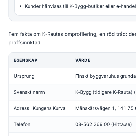
Kunder hänvisas till K‑Bygg‑butiker eller e‑hand
Fem fakta om K‑Rautas omprofilering, en röd tråd: de
proffsinriktad.
EGENSKAP
VÄRDE
Ursprung
Finskt byggvaruhus grundat
Svenskt namn
K‑Bygg (tidigare K‑Rauta)
Adress i Kungens Kurva
Månskärsvägen 1, 141 75 
Telefon
08‑562 269 00 (Hitta.se)