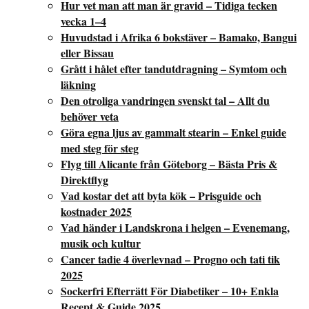
Hur vet man att man är gravid – Tidiga tecken
vecka 1–4
Huvudstad i Afrika 6 bokstäver – Bamako, Bangui
eller Bissau
Grått i hålet efter tandutdragning – Symtom och
läkning
Den otroliga vandringen svenskt tal – Allt du
behöver veta
Göra egna ljus av gammalt stearin – Enkel guide
med steg för steg
Flyg till Alicante från Göteborg – Bästa Pris &
Direktflyg
Vad kostar det att byta kök – Prisguide och
kostnader 2025
Vad händer i Landskrona i helgen – Evenemang,
musik och kultur
Cancer tadie 4 överlevnad – Progno och tati tik
2025
Sockerfri Efterrätt För Diabetiker – 10+ Enkla
Recept & Guide 2025