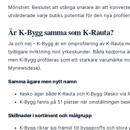
Mönstret: Beslutet att stänga snarare än att konvert
utvärderade varje butiks potential för den nya profile
Är K‑Bygg samma som K‑Rauta?
Ja och nej – K‑Bygg är en omprofilering av K‑Rauta
tydligare inriktning mot yrkeskunder. Båda kedjorna 
men K‑Bygg profileras som ett starkare varumärke in
Mynewsdesk).
Samma ägare men nytt namn
Kesko äger både K‑Rauta och K‑Bygg (Kesko via
K‑Bygg fanns på 51 platser när omställningen be
Skillnader i sortiment och målgrupp
K‑Bygg riktar sig främst till byggproffs och stora