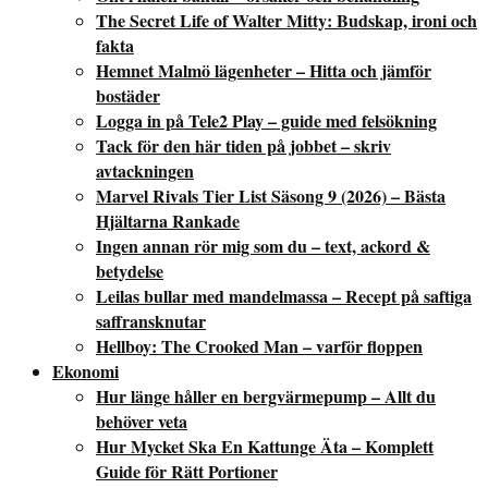
The Secret Life of Walter Mitty: Budskap, ironi och
fakta
Hemnet Malmö lägenheter – Hitta och jämför
bostäder
Logga in på Tele2 Play – guide med felsökning
Tack för den här tiden på jobbet – skriv
avtackningen
Marvel Rivals Tier List Säsong 9 (2026) – Bästa
Hjältarna Rankade
Ingen annan rör mig som du – text, ackord &
betydelse
Leilas bullar med mandelmassa – Recept på saftiga
saffransknutar
Hellboy: The Crooked Man – varför floppen
Ekonomi
Hur länge håller en bergvärmepump – Allt du
behöver veta
Hur Mycket Ska En Kattunge Äta – Komplett
Guide för Rätt Portioner