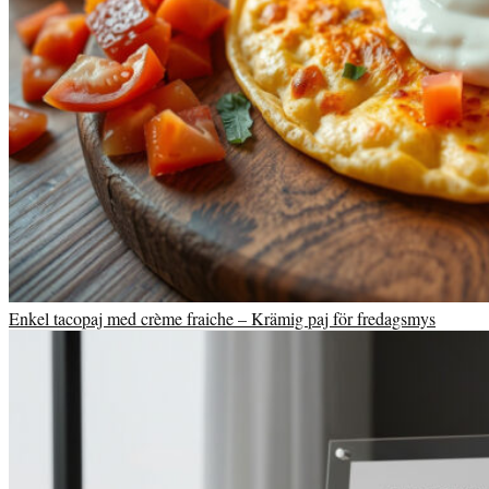
Enkel tacopaj med crème fraiche – Krämig paj för fredagsmys