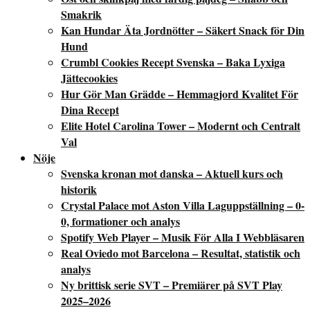
Smakrik
Kan Hundar Äta Jordnötter – Säkert Snack för Din
Hund
Crumbl Cookies Recept Svenska – Baka Lyxiga
Jättecookies
Hur Gör Man Grädde – Hemmagjord Kvalitet För
Dina Recept
Elite Hotel Carolina Tower – Modernt och Centralt
Val
Nöje
Svenska kronan mot danska – Aktuell kurs och
historik
Crystal Palace mot Aston Villa Laguppställning – 0-
0, formationer och analys
Spotify Web Player – Musik För Alla I Webbläsaren
Real Oviedo mot Barcelona – Resultat, statistik och
analys
Ny brittisk serie SVT – Premiärer på SVT Play
2025–2026