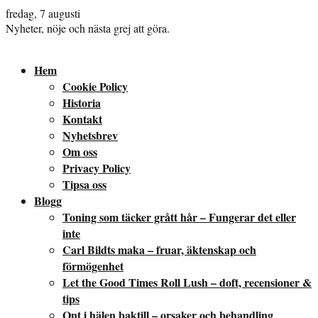
fredag, 7 augusti
Nyheter, nöje och nästa grej att göra.
Hem
Cookie Policy
Historia
Kontakt
Nyhetsbrev
Om oss
Privacy Policy
Tipsa oss
Blogg
Toning som täcker grått hår – Fungerar det eller
inte
Carl Bildts maka – fruar, äktenskap och
förmögenhet
Let the Good Times Roll Lush – doft, recensioner &
tips
Ont i hälen baktill – orsaker och behandling