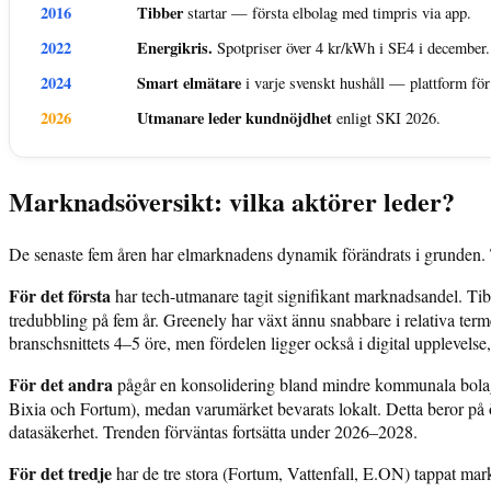
2016
Tibber
startar — första elbolag med timpris via app.
2022
Energikris.
Spotpriser över 4 kr/kWh i SE4 i december.
2024
Smart elmätare
i varje svenskt hushåll — plattform för
2026
Utmanare leder kundnöjdhet
enligt SKI 2026.
Marknadsöversikt: vilka aktörer leder?
De senaste fem åren har elmarknadens dynamik förändrats i grunden. T
För det första
har tech-utmanare tagit signifikant marknadsandel. T
tredubbling på fem år. Greenely har växt ännu snabbare i relativa term
branschsnittets 4–5 öre, men fördelen ligger också i digital upplevelse,
För det andra
pågår en konsolidering bland mindre kommunala bolag. F
Bixia och Fortum), medan varumärket bevarats lokalt. Detta beror på ö
datasäkerhet. Trenden förväntas fortsätta under 2026–2028.
För det tredje
har de tre stora (Fortum, Vattenfall, E.ON) tappat ma