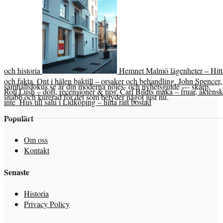
och historia
Hemnet Malmö lägenheter – Hitt
och fakta
Ont i hälen baktill – orsaker och behandling
John Spencer, 
samhallsfokus.se är din moderna nöjes- och nyhetsguide — skarp,
Roll Lush – doft, recensioner & tips
Carl Bildts maka – fruar, äkten
snabb och kurerad för det som betyder något just nu.
inte
Hus till salu i Lidköping – hitta rätt bostad
Populärt
Om oss
Kontakt
Senaste
Historia
Privacy Policy