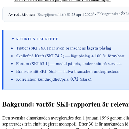
🔍 Faktagranskad
⏱️ Lä
Av redaktionen
· Energijournalistik
📅 23 april 2026
📌 ARTIKELN I KORTHET
lägsta påslag
Tibber (SKI 76,0) har även branschens
.
Skellefteå Kraft (SKI 74,2) — lågt påslag + 100 % förnybart.
Fortum (SKI 63,1) — medel på pris, under snitt på service.
Branschsnitt SKI: 66,5 — halva branschen underpresterar.
0,72
Korrelation kundnöjdhet/pris:
(stark).
Bakgrund: varför SKI-rapporten är releva
Den svenska elmarknaden avreglerades den 1 januari 1996 genom
el
separerades från elnät (reglerat monopol). Efter 30 år är marknaden