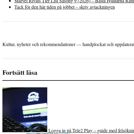
Marvel Rivals Tier List Säsong 9 (2026) – Bästa Hjältarna Ra
Tack för den här tiden på jobbet – skriv avtackningen
Kultur, nyheter och rekommendationer — handplockat och uppdaterat 
Fortsätt läsa
Logga in på Tele2 Play – guide med felsökni