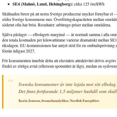
SE4 (Malmö, Lund, Helsingborg):
cirka 125 öre/kWh
Skillnaden beror på att norra Sverige producerar mycket förnybar el
södra Sverige konsumerar mer. Överföringskapaciteten mellan områdena 
söderut ofta har brist. Resultatet: arbitrage-priser mellan områdena.
Själva påslaget — elbolagets marginal — är normalt samma i alla områ
den totala kostnaden per kilowattimme varierar dramatiskt mellan SE1 
riksdagen. EU-kommissionen har antytt stöd för en ombudsprövning a
förrän tidigast 2027.
För konsumenten innebär detta att elavtalets attraktivitet delvis avgö
fördel av rörliga avtal (eftersom spotsnittet är lågt), medan en sydsvens
“
Svenska konsumenter är inte lojala mot sitt elbola
Det finns fortfarande 1,5 miljoner hushåll som skull
Karin Jonsson, branschanalytiker, Nordisk Energibörs