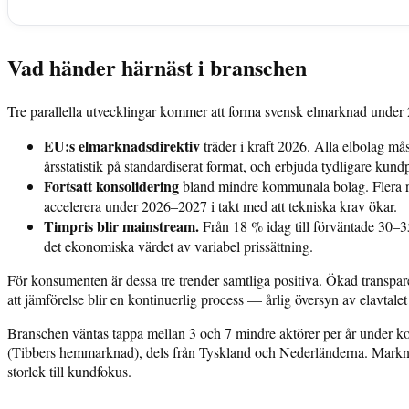
Vad händer härnäst i branschen
Tre parallella utvecklingar kommer att forma svensk elmarknad unde
EU:s elmarknadsdirektiv
träder i kraft 2026. Alla elbolag må
årsstatistik på standardiserat format, och erbjuda tydligare ku
Fortsatt konsolidering
bland mindre kommunala bolag. Flera re
accelerera under 2026–2027 i takt med att tekniska krav ökar.
Timpris blir mainstream.
Från 18 % idag till förväntade 30–35
det ekonomiska värdet av variabel prissättning.
För konsumenten är dessa tre trender samtliga positiva. Ökad transpa
att jämförelse blir en kontinuerlig process — årlig översyn av elavtal
Branschen väntas tappa mellan 3 och 7 mindre aktörer per år under k
(Tibbers hemmarknad), dels från Tyskland och Nederländerna. Markna
storlek till kundfokus.