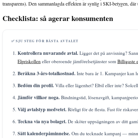
transparens). Den sammanlagda effekten är synlig i SKI-betygen, där 
Checklista: så agerar konsumenten
✅ SJU STEG FÖR BÄSTA AVTALET
Kontrollera nuvarande avtal.
Ligger det på anvisning? Sann
Elpriskollen
eller oberoende jämförelsetjänster som
Billigaste 
Beräkna 3-års-totalkostnad.
Inte bara år 1. Kampanjer kan l
Bedöm din profil.
Villa eller lägenhet? Elbil eller inte? Solce
Jämför villkor noga.
Bindningstid, lösenavgift, kampanjperiod
Välj avtalstyp medvetet.
Rörligt för de flesta. Fast för riska
Teckna via nya bolaget.
De sköter uppsägningen av ditt gamla
Sätt kalenderpåminnelse.
Om du tecknade kampanj — minns k