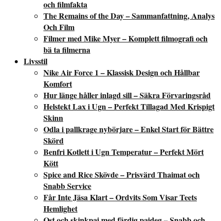
och filmfakta
The Remains of the Day – Sammanfattning, Analys
Och Film
Filmer med Mike Myer – Komplett filmografi och
bä ta filmerna
Livsstil
Nike Air Force 1 – Klassisk Design och Hållbar
Komfort
Hur länge håller inlagd sill – Säkra Förvaringsråd
Helstekt Lax i Ugn – Perfekt Tillagad Med Krispigt
Skinn
Odla i pallkrage nybörjare – Enkel Start för Bättre
Skörd
Benfri Kotlett i Ugn Temperatur – Perfekt Mört
Kött
Spice and Rice Skövde – Prisvärd Thaimat och
Snabb Service
Får Inte Jäsa Klart – Ordvits Som Visar Teets
Hemlighet
Ost och skinkpaj med färdig pajdeg – Snabb och