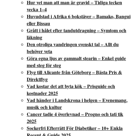
Hur vet man att man är gravid – Tidiga tecken
vecka 1–4
Huvudstad i Afrika 6 bokstäver – Bamako, Bangui
eller Bissau
Grått i hålet efter tandutdragning – Symtom och
läkning
Den otroliga vandringen svenskt tal – Allt du
behöver veta
Göra egna ljus av gammalt stearin – Enkel guide
med steg för steg
Flyg till Alicante från Göteborg – Bästa Pris &
Direktflyg
Vad kostar det att byta kök – Prisguide och
kostnader 2025
Vad händer i Landskrona i helgen – Evenemang,
musik och kultur
Cancer tadie 4 överlevnad – Progno och tati tik
2025
Sockerfri Efterrätt För Diabetiker – 10+ Enkla
Recept & Guide 2025