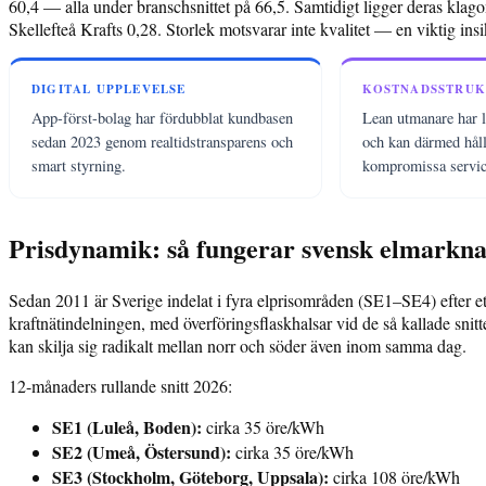
60,4 — alla under branschsnittet på 66,5. Samtidigt ligger deras kla
Skellefteå Krafts 0,28. Storlek motsvarar inte kvalitet — en viktig in
DIGITAL UPPLEVELSE
KOSTNADSSTRU
App-först-bolag har fördubblat kundbasen
Lean utmanare har l
sedan 2023 genom realtidstransparens och
och kan därmed håll
smart styrning.
kompromissa servic
Prisdynamik: så fungerar svensk elmarkn
Sedan 2011 är Sverige indelat i fyra elprisområden (SE1–SE4) efter ett
kraftnätindelningen, med överföringsflaskhalsar vid de så kallade snitt
kan skilja sig radikalt mellan norr och söder även inom samma dag.
12-månaders rullande snitt 2026:
SE1 (Luleå, Boden):
cirka 35 öre/kWh
SE2 (Umeå, Östersund):
cirka 35 öre/kWh
SE3 (Stockholm, Göteborg, Uppsala):
cirka 108 öre/kWh