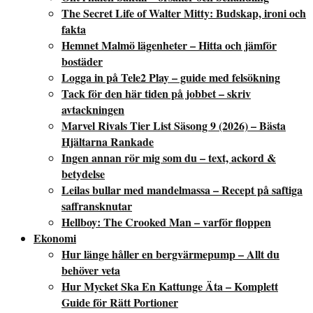
The Secret Life of Walter Mitty: Budskap, ironi och
fakta
Hemnet Malmö lägenheter – Hitta och jämför
bostäder
Logga in på Tele2 Play – guide med felsökning
Tack för den här tiden på jobbet – skriv
avtackningen
Marvel Rivals Tier List Säsong 9 (2026) – Bästa
Hjältarna Rankade
Ingen annan rör mig som du – text, ackord &
betydelse
Leilas bullar med mandelmassa – Recept på saftiga
saffransknutar
Hellboy: The Crooked Man – varför floppen
Ekonomi
Hur länge håller en bergvärmepump – Allt du
behöver veta
Hur Mycket Ska En Kattunge Äta – Komplett
Guide för Rätt Portioner