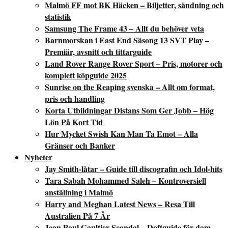
Malmö FF mot BK Häcken – Biljetter, sändning och
statistik
Samsung The Frame 43 – Allt du behöver veta
Barnmorskan i East End Säsong 13 SVT Play –
Premiär, avsnitt och tittarguide
Land Rover Range Rover Sport – Pris, motorer och
komplett köpguide 2025
Sunrise on the Reaping svenska – Allt om format,
pris och handling
Korta Utbildningar Distans Som Ger Jobb – Hög
Lön På Kort Tid
Hur Mycket Swish Kan Man Ta Emot – Alla
Gränser och Banker
Nyheter
Jay Smith-låtar – Guide till discografin och Idol-hits
Tara Sabah Mohammed Saleh – Kontroversiell
anställning i Malmö
Harry and Meghan Latest News – Resa Till
Australien På 7 År
Jean Paul Gaultier Scandal – Doftguide för dam