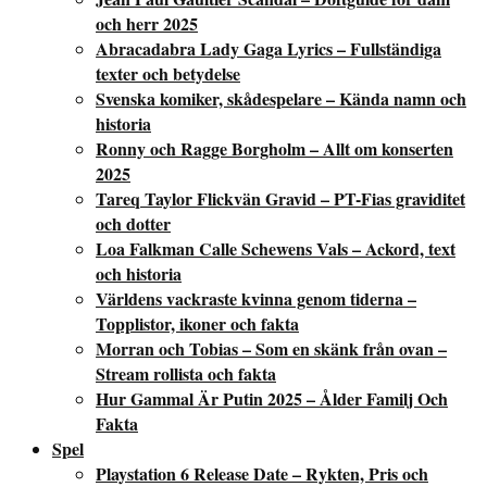
och herr 2025
Abracadabra Lady Gaga Lyrics – Fullständiga
texter och betydelse
Svenska komiker, skådespelare – Kända namn och
historia
Ronny och Ragge Borgholm – Allt om konserten
2025
Tareq Taylor Flickvän Gravid – PT-Fias graviditet
och dotter
Loa Falkman Calle Schewens Vals – Ackord, text
och historia
Världens vackraste kvinna genom tiderna –
Topplistor, ikoner och fakta
Morran och Tobias – Som en skänk från ovan –
Stream rollista och fakta
Hur Gammal Är Putin 2025 – Ålder Familj Och
Fakta
Spel
Playstation 6 Release Date – Rykten, Pris och