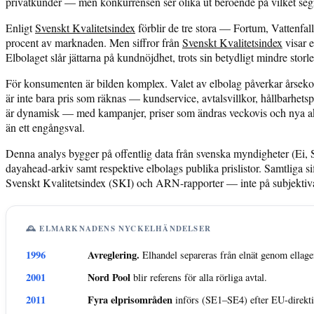
privatkunder — men konkurrensen ser olika ut beroende på vilket seg
Enligt
Svenskt Kvalitetsindex
förblir de tre stora — Fortum, Vattenf
procent av marknaden. Men siffror från
Svenskt Kvalitetsindex
visar e
Elbolaget slår jättarna på kundnöjdhet, trots sin betydligt mindre storle
För konsumenten är bilden komplex. Valet av elbolag påverkar årseko
är inte bara pris som räknas — kundservice, avtalsvillkor, hållbarhet
är dynamisk — med kampanjer, priser som ändras veckovis och nya akt
än ett engångsval.
Denna analys bygger på offentlig data från svenska myndigheter (Ei
dayahead-arkiv samt respektive elbolags publika prislistor. Samtliga s
Svenskt Kvalitetsindex (SKI) och ARN-rapporter — inte på subjekt
🕰️ ELMARKNADENS NYCKELHÄNDELSER
1996
Avreglering.
Elhandel separeras från elnät genom ellage
2001
Nord Pool
blir referens för alla rörliga avtal.
2011
Fyra elprisområden
införs (SE1–SE4) efter EU-direkti