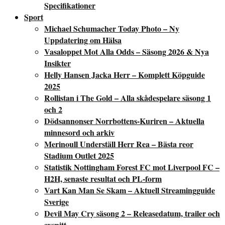
Specifikationer
Sport
Michael Schumacher Today Photo – Ny
Uppdatering om Hälsa
Vasaloppet Mot Alla Odds – Säsong 2026 & Nya
Insikter
Helly Hansen Jacka Herr – Komplett Köpguide
2025
Rollistan i The Gold – Alla skådespelare säsong 1
och 2
Dödsannonser Norrbottens-Kuriren – Aktuella
minnesord och arkiv
Merinoull Underställ Herr Rea – Bästa reor
Stadium Outlet 2025
Statistik Nottingham Forest FC mot Liverpool FC –
H2H, senaste resultat och PL-form
Vart Kan Man Se Skam – Aktuell Streamingguide
Sverige
Devil May Cry säsong 2 – Releasedatum, trailer och
avsnitt