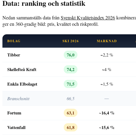
Data: ranking och statistik
Nedan sammanställs data från
Svenskt Kvalitetsindex 2026
kombiner
ger en 360-gradig bild: pris, kvalitet och riskprofil.
BOLAG
SKI 2026
MARKNAD
Tibber
76,0
~2,2 %
Skellefteå Kraft
74,2
~4 %
Enkla Elbolaget
71,5
~1,5 %
Branschsnitt
66,5
—
Fortum
63,1
~16,4 %
Vattenfall
61,8
~15,6 %