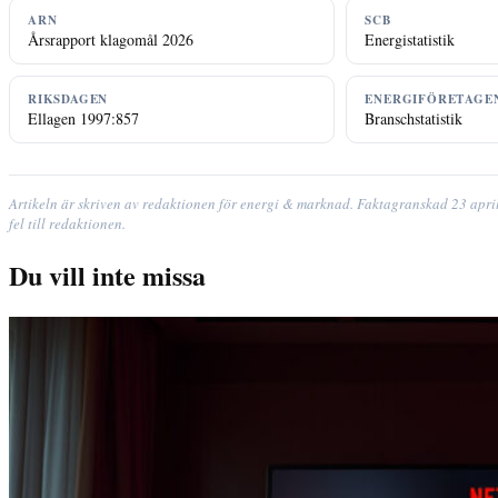
ARN
SCB
Årsrapport klagomål 2026
Energistatistik
RIKSDAGEN
ENERGIFÖRETAGE
Ellagen 1997:857
Branschstatistik
Artikeln är skriven av redaktionen för energi & marknad. Faktagranskad 23 apri
fel till redaktionen.
Du vill inte missa