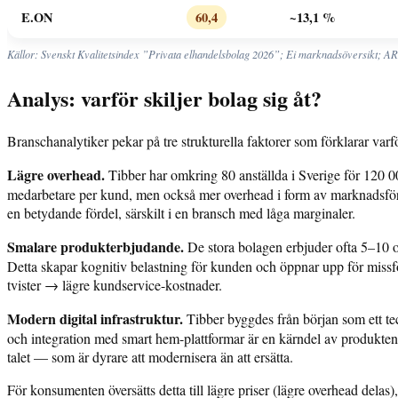
E.ON
60,4
~13,1 %
Källor: Svenskt Kvalitetsindex ”Privata elhandelsbolag 2026”; Ei marknadsöversikt; ARN
Analys: varför skiljer bolag sig åt?
Branschanalytiker pekar på tre strukturella faktorer som förklarar varf
Lägre overhead.
Tibber har omkring 80 anställda i Sverige för 120 0
medarbetare per kund, men också mer overhead i form av marknadsför
en betydande fördel, särskilt i en bransch med låga marginaler.
Smalare produkterbjudande.
De stora bolagen erbjuder ofta 5–10 o
Detta skapar kognitiv belastning för kunden och öppnar upp för missfö
tvister → lägre kundservice-kostnader.
Modern digital infrastruktur.
Tibber byggdes från början som ett tec
och integration med smart hem-plattformar är en kärndel av produkten.
talet — som är dyrare att modernisera än att ersätta.
För konsumenten översätts detta till lägre priser (lägre overhead delas