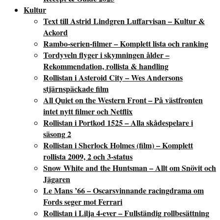
Kultur
Text till Astrid Lindgren Luffarvisan – Kultur &
Ackord
Rambo-serien-filmer – Komplett lista och ranking
Tordyveln flyger i skymningen ålder –
Rekommendation, rollista & handling
Rollistan i Asteroid City – Wes Andersons
stjärnspäckade film
All Quiet on the Western Front – På västfronten
intet nytt filmer och Netflix
Rollistan i Portkod 1525 – Alla skådespelare i
säsong 2
Rollistan i Sherlock Holmes (film) – Komplett
rollista 2009, 2 och 3-status
Snow White and the Huntsman – Allt om Snövit och
Jägaren
Le Mans ’66 – Oscarsvinnande racingdrama om
Fords seger mot Ferrari
Rollistan i Lilja 4-ever – Fullständig rollbesättning