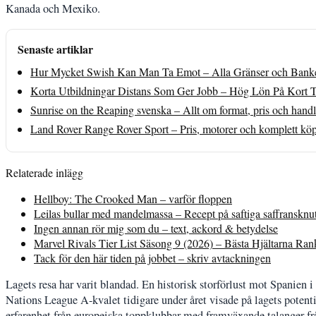
Kanada och Mexiko.
Senaste artiklar
Hur Mycket Swish Kan Man Ta Emot – Alla Gränser och Bank
Korta Utbildningar Distans Som Ger Jobb – Hög Lön På Kort 
Sunrise on the Reaping svenska – Allt om format, pris och hand
Land Rover Range Rover Sport – Pris, motorer och komplett kö
Relaterade inlägg
Hellboy: The Crooked Man – varför floppen
Leilas bullar med mandelmassa – Recept på saftiga saffransknu
Ingen annan rör mig som du – text, ackord & betydelse
Marvel Rivals Tier List Säsong 9 (2026) – Bästa Hjältarna Ra
Tack för den här tiden på jobbet – skriv avtackningen
Lagets resa har varit blandad. En historisk storförlust mot Spanien 
Nations League A-kvalet tidigare under året visade på lagets poten
erfarenhet från europeiska toppklubbar med framväxande talanger frå