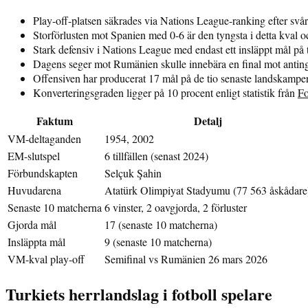
Play-off-platsen säkrades via Nations League-ranking efter svår
Storförlusten mot Spanien med 0-6 är den tyngsta i detta kval 
Stark defensiv i Nations League med endast ett insläppt mål p
Dagens seger mot Rumänien skulle innebära en final mot antinge
Offensiven har producerat 17 mål på de tio senaste landskampe
Konverteringsgraden ligger på 10 procent enligt statistik från
Fo
Faktum
Detalj
VM-deltaganden
1954, 2002
EM-slutspel
6 tillfällen (senast 2024)
Förbundskapten
Selçuk Şahin
Huvudarena
Atatürk Olimpiyat Stadyumu (77 563 åskådare
Senaste 10 matcherna
6 vinster, 2 oavgjorda, 2 förluster
Gjorda mål
17 (senaste 10 matcherna)
Insläppta mål
9 (senaste 10 matcherna)
VM-kval play-off
Semifinal vs Rumänien 26 mars 2026
Turkiets herrlandslag i fotboll spelare