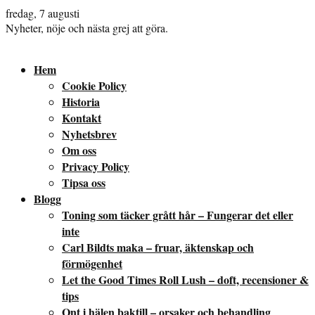
fredag, 7 augusti
Nyheter, nöje och nästa grej att göra.
Hem
Cookie Policy
Historia
Kontakt
Nyhetsbrev
Om oss
Privacy Policy
Tipsa oss
Blogg
Toning som täcker grått hår – Fungerar det eller
inte
Carl Bildts maka – fruar, äktenskap och
förmögenhet
Let the Good Times Roll Lush – doft, recensioner &
tips
Ont i hälen baktill – orsaker och behandling