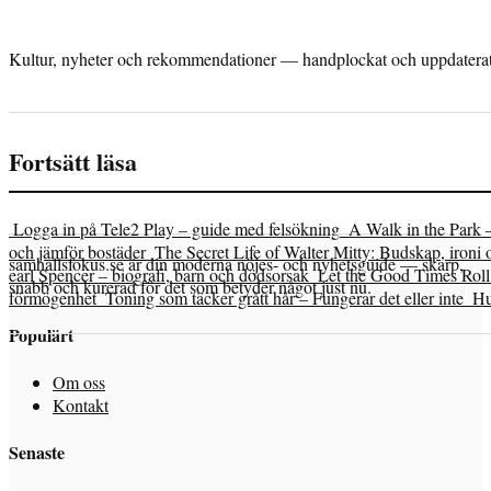
Kultur, nyheter och rekommendationer — handplockat och uppdaterat 
Fortsätt läsa
Logga in på Tele2 Play – guide med felsökning
A Walk in the Park 
och jämför bostäder
The Secret Life of Walter Mitty: Budskap, ironi 
samhallsfokus.se är din moderna nöjes- och nyhetsguide — skarp,
earl Spencer – biografi, barn och dödsorsak
Let the Good Times Roll 
snabb och kurerad för det som betyder något just nu.
förmögenhet
Toning som täcker grått hår – Fungerar det eller inte
Hu
Populärt
Om oss
Kontakt
Senaste