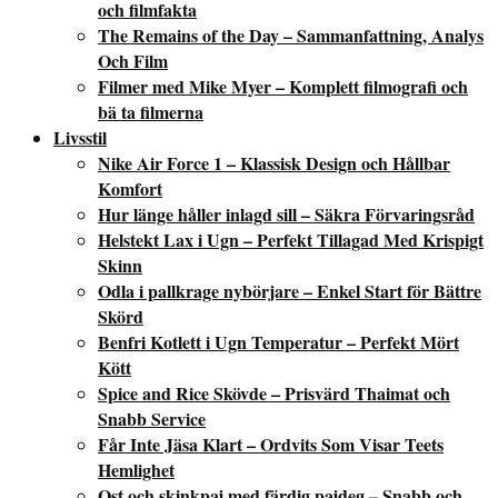
och filmfakta
The Remains of the Day – Sammanfattning, Analys
Och Film
Filmer med Mike Myer – Komplett filmografi och
bä ta filmerna
Livsstil
Nike Air Force 1 – Klassisk Design och Hållbar
Komfort
Hur länge håller inlagd sill – Säkra Förvaringsråd
Helstekt Lax i Ugn – Perfekt Tillagad Med Krispigt
Skinn
Odla i pallkrage nybörjare – Enkel Start för Bättre
Skörd
Benfri Kotlett i Ugn Temperatur – Perfekt Mört
Kött
Spice and Rice Skövde – Prisvärd Thaimat och
Snabb Service
Får Inte Jäsa Klart – Ordvits Som Visar Teets
Hemlighet
Ost och skinkpaj med färdig pajdeg – Snabb och