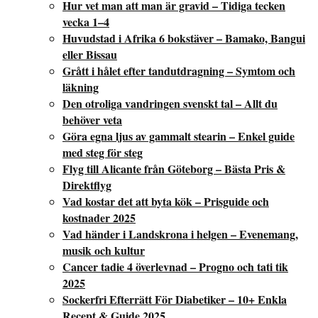
Hur vet man att man är gravid – Tidiga tecken
vecka 1–4
Huvudstad i Afrika 6 bokstäver – Bamako, Bangui
eller Bissau
Grått i hålet efter tandutdragning – Symtom och
läkning
Den otroliga vandringen svenskt tal – Allt du
behöver veta
Göra egna ljus av gammalt stearin – Enkel guide
med steg för steg
Flyg till Alicante från Göteborg – Bästa Pris &
Direktflyg
Vad kostar det att byta kök – Prisguide och
kostnader 2025
Vad händer i Landskrona i helgen – Evenemang,
musik och kultur
Cancer tadie 4 överlevnad – Progno och tati tik
2025
Sockerfri Efterrätt För Diabetiker – 10+ Enkla
Recept & Guide 2025