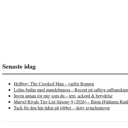
Senaste idag
Hellboy: The Crooked Man – varför floppen
Leilas bullar med mandelmassa – Recept på saftiga saffransknu
Ingen annan rör mig som du – text, ackord & betydelse
Marvel Rivals Tier List Säsong 9 (2026) – Bästa Hjältarna Ra
Tack för den här tiden på jobbet – skriv avtackningen