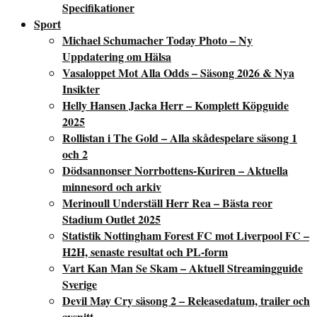
Specifikationer
Sport
Michael Schumacher Today Photo – Ny
Uppdatering om Hälsa
Vasaloppet Mot Alla Odds – Säsong 2026 & Nya
Insikter
Helly Hansen Jacka Herr – Komplett Köpguide
2025
Rollistan i The Gold – Alla skådespelare säsong 1
och 2
Dödsannonser Norrbottens-Kuriren – Aktuella
minnesord och arkiv
Merinoull Underställ Herr Rea – Bästa reor
Stadium Outlet 2025
Statistik Nottingham Forest FC mot Liverpool FC –
H2H, senaste resultat och PL-form
Vart Kan Man Se Skam – Aktuell Streamingguide
Sverige
Devil May Cry säsong 2 – Releasedatum, trailer och
avsnitt