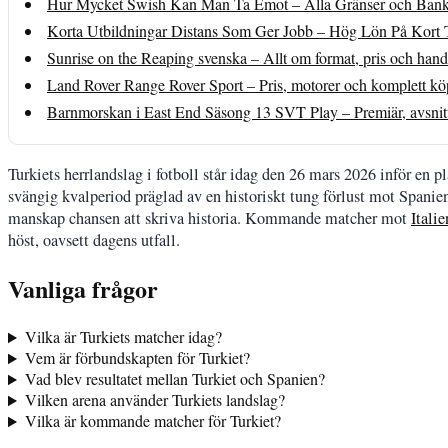
Hur Mycket Swish Kan Man Ta Emot – Alla Gränser och Bank
Korta Utbildningar Distans Som Ger Jobb – Hög Lön På Kort 
Sunrise on the Reaping svenska – Allt om format, pris och hand
Land Rover Range Rover Sport – Pris, motorer och komplett k
Barnmorskan i East End Säsong 13 SVT Play – Premiär, avsnitt 
Turkiets herrlandslag i fotboll står idag den 26 mars 2026 inför e
svängig kvalperiod präglad av en historiskt tung förlust mot Spani
manskap chansen att skriva historia. Kommande matcher mot
Itali
höst, oavsett dagens utfall.
Vanliga frågor
Vilka är Turkiets matcher idag?
Vem är förbundskapten för Turkiet?
Vad blev resultatet mellan Turkiet och Spanien?
Vilken arena använder Turkiets landslag?
Vilka är kommande matcher för Turkiet?