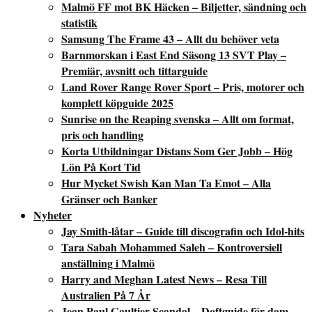
Malmö FF mot BK Häcken – Biljetter, sändning och
statistik
Samsung The Frame 43 – Allt du behöver veta
Barnmorskan i East End Säsong 13 SVT Play –
Premiär, avsnitt och tittarguide
Land Rover Range Rover Sport – Pris, motorer och
komplett köpguide 2025
Sunrise on the Reaping svenska – Allt om format,
pris och handling
Korta Utbildningar Distans Som Ger Jobb – Hög
Lön På Kort Tid
Hur Mycket Swish Kan Man Ta Emot – Alla
Gränser och Banker
Nyheter
Jay Smith-låtar – Guide till discografin och Idol-hits
Tara Sabah Mohammed Saleh – Kontroversiell
anställning i Malmö
Harry and Meghan Latest News – Resa Till
Australien På 7 År
Jean Paul Gaultier Scandal – Doftguide för dam