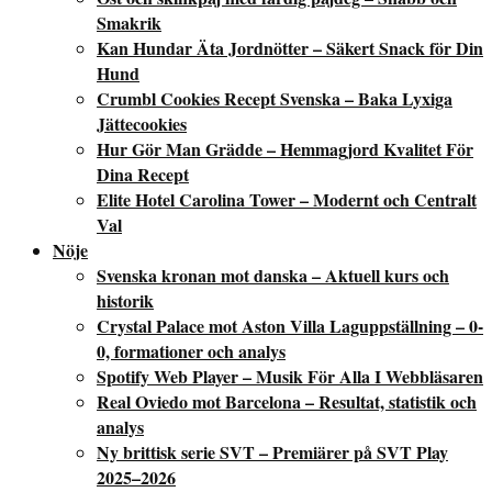
Smakrik
Kan Hundar Äta Jordnötter – Säkert Snack för Din
Hund
Crumbl Cookies Recept Svenska – Baka Lyxiga
Jättecookies
Hur Gör Man Grädde – Hemmagjord Kvalitet För
Dina Recept
Elite Hotel Carolina Tower – Modernt och Centralt
Val
Nöje
Svenska kronan mot danska – Aktuell kurs och
historik
Crystal Palace mot Aston Villa Laguppställning – 0-
0, formationer och analys
Spotify Web Player – Musik För Alla I Webbläsaren
Real Oviedo mot Barcelona – Resultat, statistik och
analys
Ny brittisk serie SVT – Premiärer på SVT Play
2025–2026