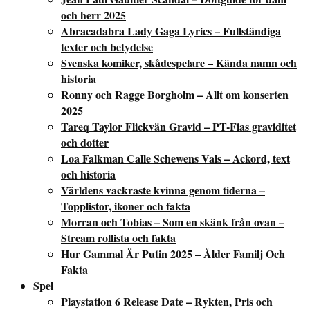
och herr 2025
Abracadabra Lady Gaga Lyrics – Fullständiga
texter och betydelse
Svenska komiker, skådespelare – Kända namn och
historia
Ronny och Ragge Borgholm – Allt om konserten
2025
Tareq Taylor Flickvän Gravid – PT-Fias graviditet
och dotter
Loa Falkman Calle Schewens Vals – Ackord, text
och historia
Världens vackraste kvinna genom tiderna –
Topplistor, ikoner och fakta
Morran och Tobias – Som en skänk från ovan –
Stream rollista och fakta
Hur Gammal Är Putin 2025 – Ålder Familj Och
Fakta
Spel
Playstation 6 Release Date – Rykten, Pris och