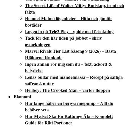
The Secret Life of Walter Mitty: Budskap, ironi och
fakta
Hemnet Malmö lägenheter – Hitta och jämför
bostäder
Logga in på Tele2 Play – guide med felsökning
Tack för den här tiden på jobbet – skriv
avtackningen
Marvel Rivals Tier List Säsong 9 (2026) – Bästa
Hjältarna Rankade
Ingen annan rör mig som du – text, ackord &
betydelse
Leilas bullar med mandelmassa – Recept på saftiga
saffransknutar
Hellboy: The Crooked Man – varför floppen
Ekonomi
Hur länge håller en bergvärmepump – Allt du
behöver veta
Hur Mycket Ska En Kattunge Äta – Komplett
Guide för Rätt Portioner