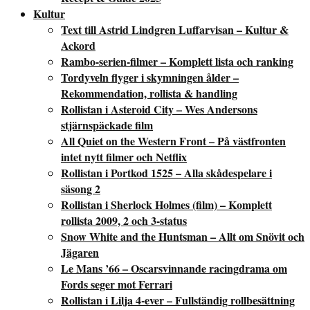
Kultur
Text till Astrid Lindgren Luffarvisan – Kultur &
Ackord
Rambo-serien-filmer – Komplett lista och ranking
Tordyveln flyger i skymningen ålder –
Rekommendation, rollista & handling
Rollistan i Asteroid City – Wes Andersons
stjärnspäckade film
All Quiet on the Western Front – På västfronten
intet nytt filmer och Netflix
Rollistan i Portkod 1525 – Alla skådespelare i
säsong 2
Rollistan i Sherlock Holmes (film) – Komplett
rollista 2009, 2 och 3-status
Snow White and the Huntsman – Allt om Snövit och
Jägaren
Le Mans ’66 – Oscarsvinnande racingdrama om
Fords seger mot Ferrari
Rollistan i Lilja 4-ever – Fullständig rollbesättning