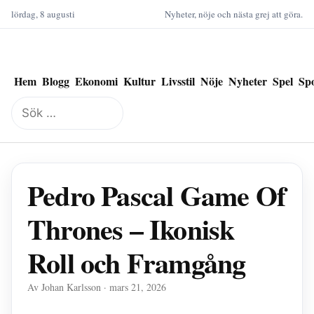
lördag, 8 augusti
Nyheter, nöje och nästa grej att göra.
Hem
Blogg
Ekonomi
Kultur
Livsstil
Nöje
Nyheter
Spel
Sp
Sök
efter:
Pedro Pascal Game Of
Thrones – Ikonisk
Roll och Framgång
Av Johan Karlsson · mars 21, 2026