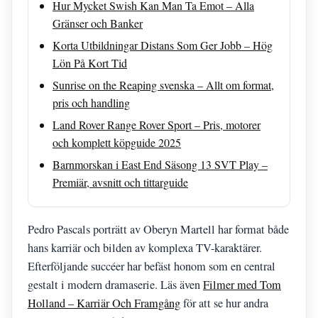
Hur Mycket Swish Kan Man Ta Emot – Alla
Gränser och Banker
Korta Utbildningar Distans Som Ger Jobb – Hög
Lön På Kort Tid
Sunrise on the Reaping svenska – Allt om format,
pris och handling
Land Rover Range Rover Sport – Pris, motorer
och komplett köpguide 2025
Barnmorskan i East End Säsong 13 SVT Play –
Premiär, avsnitt och tittarguide
Pedro Pascals porträtt av Oberyn Martell har format både
hans karriär och bilden av komplexa TV-karaktärer.
Efterföljande succéer har befäst honom som en central
gestalt i modern dramaserie. Läs även
Filmer med Tom
Holland – Karriär Och Framgång
för att se hur andra