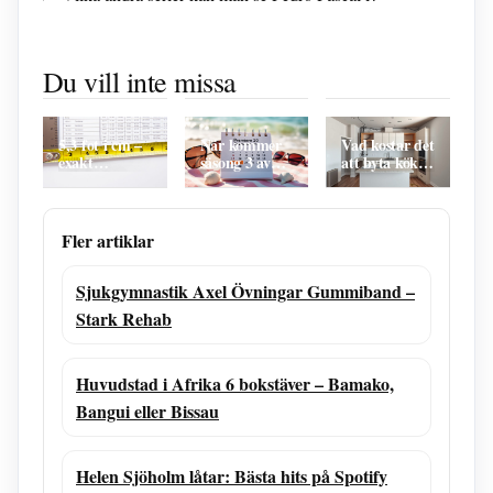
Ö vid hisingen
Riesling Vitt
Svenska
4 bokstäver –
Vin
komiker,
Du vill inte missa
Rörö
Systembolaget
skådespelare –
Geografisk
– Ekologiska
Kända namn
Guide
Torra Val
och historia
5,3 fot i cm –
När kommer
Vad kostar det
exakt
säsong 3 av
att byta kök –
omvandling
The Summer I
Prisguide och
och vanliga
Turned Pretty
kostnader
frågor
ut? Premiär
2025
Fler artiklar
Sjukgymnastik Axel Övningar Gummiband –
Stark Rehab
Huvudstad i Afrika 6 bokstäver – Bamako,
Bangui eller Bissau
Helen Sjöholm låtar: Bästa hits på Spotify