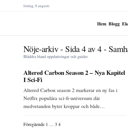
lördag, 8 augusti
Hem
Blogg
Ek
Nöje-arkiv - Sida 4 av 4 - Samh
Bläddra bland uppdateringar och guider.
Altered Carbon Season 2 – Nya Kapitel
I Sci-Fi
Altered Carbon season 2 markerar en ny fas i
Netflix populära sci-fi-universum där
medvetanden byter kroppar och både…
Föregående
1
…
3
4