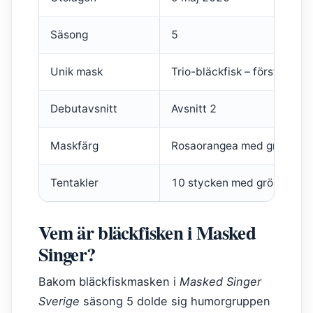
Säsong
5
Unik mask
Trio-bläckfisk – första i Sve
Debutavsnitt
Avsnitt 2
Maskfärg
Rosaorangea med gröna ög
Tentakler
10 stycken med gröna sug
Vem är bläckfisken i Masked
Singer?
Bakom bläckfiskmasken i
Masked Singer
Sverige
säsong 5 dolde sig humorgruppen