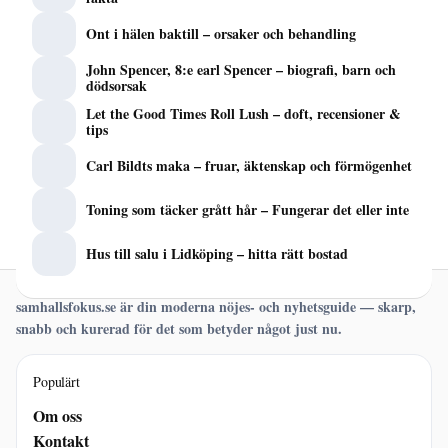
Ont i hälen baktill – orsaker och behandling
John Spencer, 8:e earl Spencer – biografi, barn och
dödsorsak
Let the Good Times Roll Lush – doft, recensioner &
tips
Carl Bildts maka – fruar, äktenskap och förmögenhet
Toning som täcker grått hår – Fungerar det eller inte
Hus till salu i Lidköping – hitta rätt bostad
samhallsfokus.se är din moderna nöjes- och nyhetsguide — skarp,
snabb och kurerad för det som betyder något just nu.
Populärt
Om oss
Kontakt