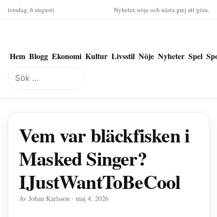
torsdag, 6 augusti
Nyheter, nöje och nästa grej att göra.
Hem
Blogg
Ekonomi
Kultur
Livsstil
Nöje
Nyheter
Spel
Sp
Sök
efter:
Vem var bläckfisken i
Masked Singer?
IJustWantToBeCool
Av Johan Karlsson · maj 4, 2026