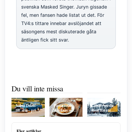
svenska Masked Singer. Juryn gissade
fel, men fansen hade listat ut det. För
TV4:s tittare innebar avslöjandet att
säsongens mest diskuterade gåta
äntligen fick sitt svar.
Gurra Krantz
Får inte jäsa
Roliga Citat
får sparken –
klart – Lös
Om Livet –
Du vill inte missa
Verifierad
Korsordsutmaning
Hitta Skrattet
Fakta Och
Med Oolong
Varje Dag
Analys
Idag
Volvo Duett
Pasta med
Cibus Nordic
till alu – pri ,
skinksås och
Real Estate
varianter och
crème fraiche
AB –
köpguide 2025
– enkelt
Aktieanalys
recept och tips
och utdelning
Fler artiklar